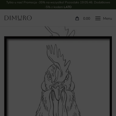
Tylko u nas! Promocja -35% na wszystko! Pozostało
19:05:45
. Dodatkowe
-5% z kodem
LATO
0.00