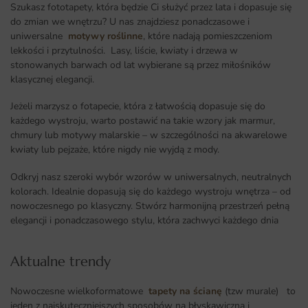
Szukasz fototapety, która będzie Ci służyć przez lata i dopasuje się
do zmian we wnętrzu? U nas znajdziesz ponadczasowe i
uniwersalne
motywy roślinne
, które nadają pomieszczeniom
lekkości i przytulności. Lasy, liście, kwiaty i drzewa w
stonowanych barwach od lat wybierane są przez miłośników
klasycznej elegancji.
Jeżeli marzysz o fotapecie, która z łatwością dopasuje się do
każdego wystroju, warto postawić na takie wzory jak marmur,
chmury lub motywy malarskie – w szczególności na akwarelowe
kwiaty lub pejzaże, które nigdy nie wyjdą z mody.
Odkryj nasz szeroki wybór wzorów w uniwersalnych, neutralnych
kolorach. Idealnie dopasują się do każdego wystroju wnętrza – od
nowoczesnego po klasyczny. Stwórz harmonijną przestrzeń pełną
elegancji i ponadczasowego stylu, która zachwyci każdego dnia
Aktualne trendy​
Nowoczesne wielkoformatowe
tapety na ścianę
(tzw murale) to
jeden z najskuteczniejszych sposobów na błyskawiczną i