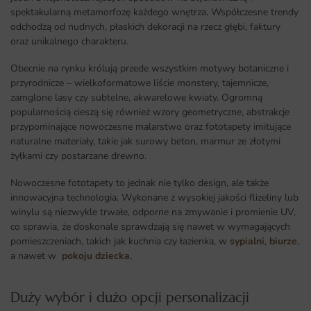
spektakularną metamorfozę każdego wnętrza
.
Współczesne trendy
odchodzą od nudnych, płaskich dekoracji na rzecz głębi, faktury
oraz unikalnego charakteru.
Obecnie na rynku królują przede wszystkim motywy botaniczne i
przyrodnicze – wielkoformatowe liście monstery, tajemnicze,
zamglone lasy czy subtelne, akwarelowe kwiaty. Ogromną
popularnością cieszą się również wzory geometryczne, abstrakcje
przypominające nowoczesne malarstwo oraz fototapety imitujące
naturalne materiały, takie jak surowy beton, marmur ze złotymi
żyłkami czy postarzane drewno.
Nowoczesne fototapety to jednak nie tylko design, ale także
innowacyjna technologia. Wykonane z wysokiej jakości flizeliny lub
winylu są niezwykle trwałe, odporne na zmywanie i promienie UV,
co sprawia, że doskonale sprawdzają się nawet w wymagających
pomieszczeniach, takich jak kuchnia czy łazienka, w
sypialni
,
biurze
,
a nawet w
pokoju dziecka
,
Duży wybór i dużo opcji personalizacji ​