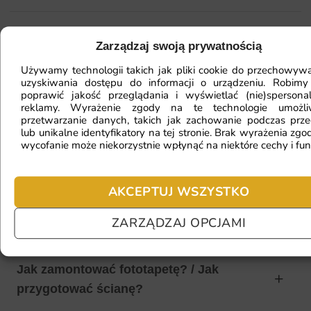
Mam ścianę o nietypowym kształcie,
Zarządzaj swoją prywatnością
czy da się na niej położyć
Używamy technologii takich jak pliki cookie do przechowywa
fototapetę?
uzyskiwania dostępu do informacji o urządzeniu. Robimy
poprawić jakość przeglądania i wyświetlać (nie)spersona
reklamy. Wyrażenie zgody na te technologie umożl
przetwarzanie danych, takich jak zachowanie podczas prze
lub unikalne identyfikatory na tej stronie. Brak wyrażenia zgod
Ile będę czekać na realizację
wycofanie może niekorzystnie wpłynąć na niektóre cechy i fun
zamówienia?
AKCEPTUJ WSZYSTKO
Czy mogę zwrócić fototapetę?
ZARZĄDZAJ OPCJAMI
Jak zamontować fototapetę? / Jak
przygotować ścianę?