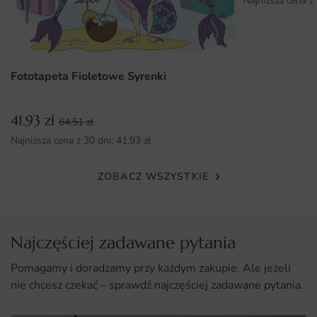
Najniższa cena z
wnętrz.
Łatwy montaż, który sprawia, że każdy może cieszyć się
nową dekoracją w kilka chwil.
Fototapeta Fioletowe Syrenki
41.93
zł
64.51
zł
Najniższa cena z 30 dni:
41.93
zł
ZOBACZ WSZYSTKIE
Najczęściej zadawane pytania
Pomagamy i doradzamy przy każdym zakupie. Ale jeżeli
nie chcesz czekać – sprawdź najczęściej zadawane pytania.