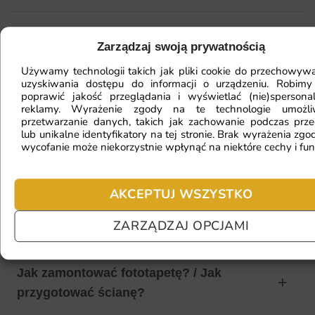
Mam ścianę o nietypowym kształcie,
Zarządzaj swoją prywatnością
czy da się na niej położyć
Używamy technologii takich jak pliki cookie do przechowywa
fototapetę?
uzyskiwania dostępu do informacji o urządzeniu. Robimy
poprawić jakość przeglądania i wyświetlać (nie)spersona
reklamy. Wyrażenie zgody na te technologie umożl
przetwarzanie danych, takich jak zachowanie podczas prze
lub unikalne identyfikatory na tej stronie. Brak wyrażenia zgod
Ile będę czekać na realizację
wycofanie może niekorzystnie wpłynąć na niektóre cechy i fun
zamówienia?
AKCEPTUJ WSZYSTKO
Czy mogę zwrócić fototapetę?
ZARZĄDZAJ OPCJAMI
Jak zamontować fototapetę? / Jak
przygotować ścianę?