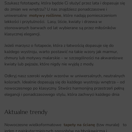
Szukasz fototapety, która będzie Ci służyć przez lata i dopasuje się
do zmian we wnętrzu? U nas znajdziesz ponadczasowe i
uniwersalne
motywy roślinne
, które nadają pomieszczeniom
lekkości i przytulności. Lasy, liście, kwiaty i drzewa w
stonowanych barwach od lat wybierane są przez miłośników
klasycznej elegancji.
Jeżeli marzysz o fotapecie, która z łatwością dopasuje się do
każdego wystroju, warto postawić na takie wzory jak marmur,
chmury lub motywy malarskie – w szczególności na akwarelowe
kwiaty lub pejzaże, które nigdy nie wyjdą z mody.
Odkryj nasz szeroki wybór wzorów w uniwersalnych, neutralnych
kolorach. Idealnie dopasują się do każdego wystroju wnętrza – od
nowoczesnego po klasyczny. Stwórz harmonijną przestrzeń pełną
elegancji i ponadczasowego stylu, która zachwyci każdego dnia
Aktualne trendy​
Nowoczesne wielkoformatowe
tapety na ścianę
(tzw murale) to
jeden z najskuteczniejszych sposobów na błyskawiczną i