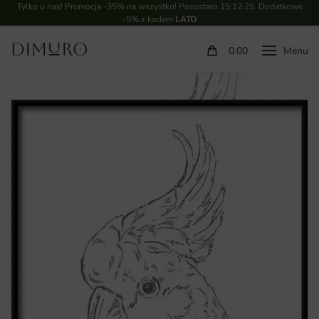
Tylko u nas! Promocja -35% na wszystko! Pozostało
15:12:24
. Dodatkowe
-5% z kodem
LATO
0.00