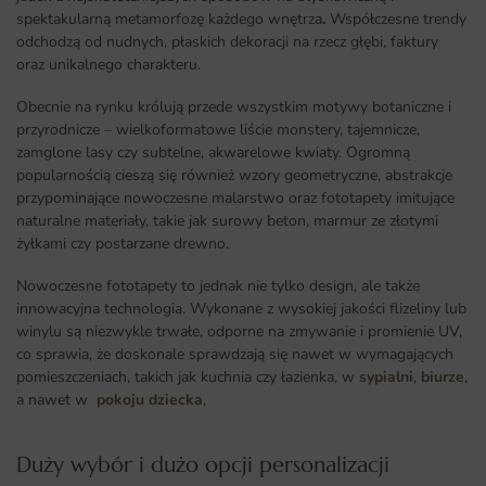
spektakularną metamorfozę każdego wnętrza
.
Współczesne trendy
odchodzą od nudnych, płaskich dekoracji na rzecz głębi, faktury
oraz unikalnego charakteru.
Obecnie na rynku królują przede wszystkim motywy botaniczne i
przyrodnicze – wielkoformatowe liście monstery, tajemnicze,
zamglone lasy czy subtelne, akwarelowe kwiaty. Ogromną
popularnością cieszą się również wzory geometryczne, abstrakcje
przypominające nowoczesne malarstwo oraz fototapety imitujące
naturalne materiały, takie jak surowy beton, marmur ze złotymi
żyłkami czy postarzane drewno.
Nowoczesne fototapety to jednak nie tylko design, ale także
innowacyjna technologia. Wykonane z wysokiej jakości flizeliny lub
winylu są niezwykle trwałe, odporne na zmywanie i promienie UV,
co sprawia, że doskonale sprawdzają się nawet w wymagających
pomieszczeniach, takich jak kuchnia czy łazienka, w
sypialni
,
biurze
,
a nawet w
pokoju dziecka
,
Duży wybór i dużo opcji personalizacji ​