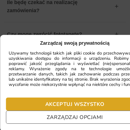
Ile będę czekać na realizację
zamówienia?
Czy mogę zwrócić fototapetę?
Zarządzaj swoją prywatnością
Używamy technologii takich jak pliki cookie do przechowywa
Jak zamontować fototapetę? / Jak
uzyskiwania dostępu do informacji o urządzeniu. Robimy
poprawić jakość przeglądania i wyświetlać (nie)spersona
przygotować ścianę?
reklamy. Wyrażenie zgody na te technologie umożl
przetwarzanie danych, takich jak zachowanie podczas prze
lub unikalne identyfikatory na tej stronie. Brak wyrażenia zgod
wycofanie może niekorzystnie wpłynąć na niektóre cechy i fun
Fototapeta ma inny kolor na telefonie
a inny na komputerze. Jak sprawdzić
AKCEPTUJ WSZYSTKO
kolor?
ZARZĄDZAJ OPCJAMI