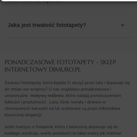
Jaki materiał wybrać?
Jaka jest trwałość fototapety?
PONADCZASOWE FOTOTAPETY - SKLEP
INTERNETOWY DIMURO.PL​
Szukasz fototapety, która będzie Ci służyć przez lata i dopasuje się
do zmian we wnętrzu? U nas znajdziesz ponadczasowe i
uniwersalne
motywy roślinne
, które nadają pomieszczeniom
lekkości i przytulności. Lasy, liście, kwiaty i drzewa w
stonowanych barwach od lat wybierane są przez miłośników
klasycznej elegancji.
Jeżeli marzysz o fotapecie, która z łatwością dopasuje się do
każdego wystroju, warto postawić na takie wzory jak marmur,