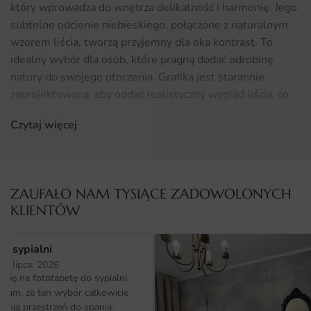
który wprowadza do wnętrza delikatność i harmonię. Jego
subtelne odcienie niebieskiego, połączone z naturalnym
wzorem liścia, tworzą przyjemny dla oka kontrast. To
idealny wybór dla osób, które pragną dodać odrobinę
natury do swojego otoczenia. Grafika jest starannie
zaprojektowana, aby oddać realistyczny wygląd liścia, co
wprowadza do pomieszczenia spokojną atmosferę,
Czytaj więcej
sprzyjającą relaksowi i wyciszeniu.
Gdzie sprawdzi się fototapeta Plakat Niebieski Liść
Fototapeta Plakat Niebieski Liść doskonale sprawdzi się
ZAUFAŁO NAM TYSIĄCE ZADOWOLONYCH
w różnych pomieszczeniach, a szczególnie w pokoju
KLIENTÓW
niemowlaka lub dziecięcym. Oprócz tego, z powodzeniem
można ją wykorzystać w salonie, sypialni czy gabinecie.
o sypialni
Dzięki neutralnej kolorystyce, fototapeta wpisuje się w
25 lipca, 2026
wiele stylów aranżacyjnych, od skandynawskiego po
ię na fototapetę do sypialni.
nowoczesny. Jeśli szukasz inspiracji do dekoracji swojego
ałam, że ten wybór całkowicie
wnętrza, koniecznie zajrzyj do naszej oferty
fototapet
,
moją przestrzeń do spania.