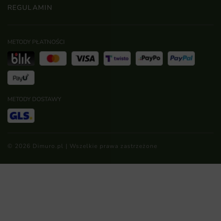
REGULAMIN
METODY PŁATNOŚCI
METODY DOSTAWY
© 2026 Dimuro.pl | Wszelkie prawa zastrzeżone