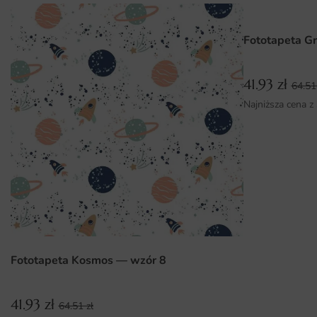
Montaż jest niezwykle prosty i nie wymaga
specjalistycznych umiejętności. Wystarczy kilka prostych
Fototapeta Gr
kroków, aby cieszyć się nową dekoracją w swoim domu.
41.93
zł
Dlaczego warto wybrać tę fototapetę
64.5
Najniższa cena z
Subtelny i elegancki design, który wprowadza harmonię do
wnętrza.
Wysoka jakość druku, zapewniająca trwałość kolorów i
odporność na uszkodzenia.
Łatwy montaż, który można wykonać samodzielnie.
Możliwość zamówienia na wymiar, idealnie
dopasowanego do Twojej przestrzeni.
Fototapeta Kosmos — wzór 8
41.93
zł
64.51
zł