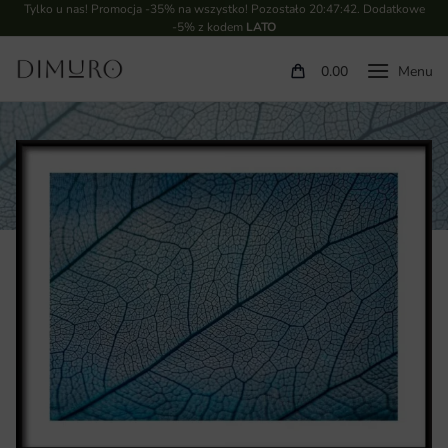
Tylko u nas! Promocja -35% na wszystko! Pozostało
20:47:41
. Dodatkowe
-5% z kodem
LATO
0.00