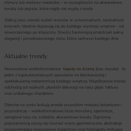
chmury lub motywy malarskie – w szczególności na akwarelowe
kwiaty lub pejzaże, które nigdy nie wyjdą z mody.
Odkryj nasz szeroki wybór wzorów w uniwersalnych, neutralnych
kolorach. Idealnie dopasują się do każdego wystroju wnętrza – od
nowoczesnego po klasyczny. Stwórz harmonijną przestrzeń pełną
elegancji i ponadczasowego stylu, która zachwyci każdego dnia
Aktualne trendy​
Nowoczesne wielkoformatowe
tapety na ścianę
(tzw murale) to
jeden z najskuteczniejszych sposobów na błyskawiczną i
spektakularną metamorfozę każdego wnętrza
.
Współczesne trendy
odchodzą od nudnych, płaskich dekoracji na rzecz głębi, faktury
oraz unikalnego charakteru.
Obecnie na rynku królują przede wszystkim motywy botaniczne i
przyrodnicze – wielkoformatowe liście monstery, tajemnicze,
zamglone lasy czy subtelne, akwarelowe kwiaty. Ogromną
popularnością cieszą się również wzory geometryczne, abstrakcje
przypominające nowoczesne malarstwo oraz fototapety imitujące