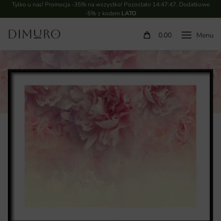
Tylko u nas! Promocja -35% na wszystko! Pozostało
14:47:46
. Dodatkowe
-5% z kodem
LATO
0.00