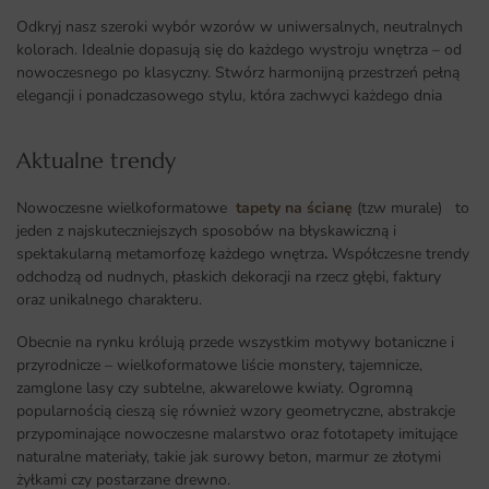
Odkryj nasz szeroki wybór wzorów w uniwersalnych, neutralnych
kolorach. Idealnie dopasują się do każdego wystroju wnętrza – od
nowoczesnego po klasyczny. Stwórz harmonijną przestrzeń pełną
elegancji i ponadczasowego stylu, która zachwyci każdego dnia
Aktualne trendy​
Nowoczesne wielkoformatowe
tapety na ścianę
(tzw murale) to
jeden z najskuteczniejszych sposobów na błyskawiczną i
spektakularną metamorfozę każdego wnętrza
.
Współczesne trendy
odchodzą od nudnych, płaskich dekoracji na rzecz głębi, faktury
oraz unikalnego charakteru.
Obecnie na rynku królują przede wszystkim motywy botaniczne i
przyrodnicze – wielkoformatowe liście monstery, tajemnicze,
zamglone lasy czy subtelne, akwarelowe kwiaty. Ogromną
popularnością cieszą się również wzory geometryczne, abstrakcje
przypominające nowoczesne malarstwo oraz fototapety imitujące
naturalne materiały, takie jak surowy beton, marmur ze złotymi
żyłkami czy postarzane drewno.