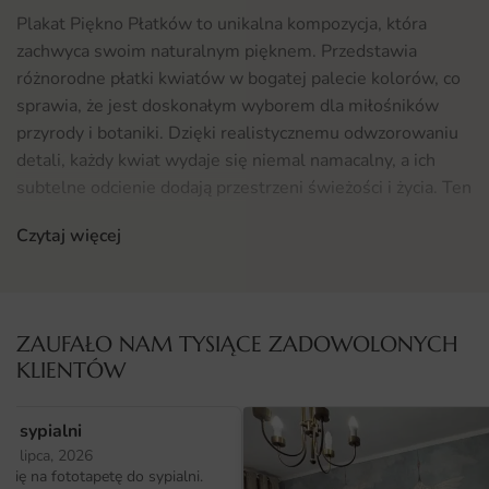
Plakat Piękno Płatków to unikalna kompozycja, która
zachwyca swoim naturalnym pięknem. Przedstawia
różnorodne płatki kwiatów w bogatej palecie kolorów, co
sprawia, że jest doskonałym wyborem dla miłośników
przyrody i botaniki. Dzięki realistycznemu odwzorowaniu
detali, każdy kwiat wydaje się niemal namacalny, a ich
subtelne odcienie dodają przestrzeni świeżości i życia. Ten
plakat stanowi idealną ozdobę zarówno wnętrz
Czytaj więcej
nowoczesnych, jak i klasycznych, wprowadzając do nich
harmonię i spokój.
Gdzie sprawdzi się fototapeta Plakat Piękno Płatków
ZAUFAŁO NAM TYSIĄCE ZADOWOLONYCH
Plakat Piękno Płatków to wyjątkowa dekoracja, która
KLIENTÓW
doskonale sprawdzi się w różnych przestrzeniach. Może
być efektowną ozdobą w salonie, sypialni lub biurze,
o sypialni
wprowadzając do nich przyjemną atmosferę. Jego
25 lipca, 2026
uniwersalny charakter sprawia, że świetnie komponuje się
ię na fototapetę do sypialni.