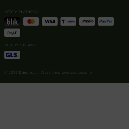
METODY PŁATNOŚCI
METODY DOSTAWY
© 2026 Dimuro.pl | Wszelkie prawa zastrzeżone