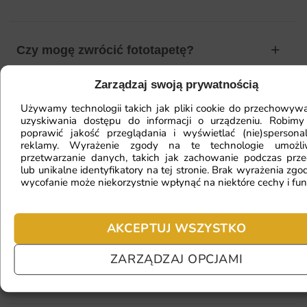
Czy mogę zwrócić fototapetę?
Zarządzaj swoją prywatnością
Jak zamontować fototapetę? / Jak
Używamy technologii takich jak pliki cookie do przechowywa
uzyskiwania dostępu do informacji o urządzeniu. Robimy
przygotować ścianę?
poprawić jakość przeglądania i wyświetlać (nie)spersona
reklamy. Wyrażenie zgody na te technologie umożl
przetwarzanie danych, takich jak zachowanie podczas prze
lub unikalne identyfikatory na tej stronie. Brak wyrażenia zgod
Fototapeta ma inny kolor na telefonie
wycofanie może niekorzystnie wpłynąć na niektóre cechy i fun
a inny na komputerze. Jak sprawdzić
kolor?
AKCEPTUJ WSZYSTKO
ZARZĄDZAJ OPCJAMI
Jaki materiał wybrać?