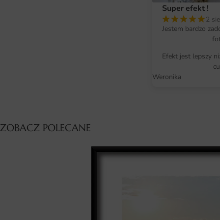
Super efekt !
2 si
Jestem bardzo zad
fo
Efekt jest lepszy n
cu
Weronika
ZOBACZ POLECANE