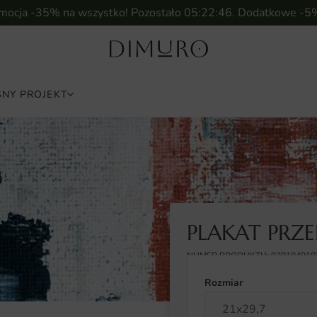
omocja -35% na wszystko! Pozostało
05:22:45
. Dodatkowe -5
NY PROJEKT
PLAKAT PRZE
NUMER PRODUKTU: 928184918
Rozmiar