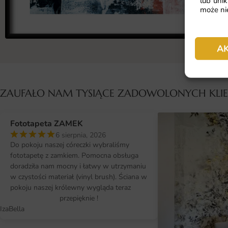
lub unik
może nie
A
ZAUFAŁO NAM TYSIĄCE ZADOWOLONYCH KL
Fototapeta ZAMEK
6 sierpnia, 2026
Do pokoju naszej córeczki wybraliśmy
fototapetę z zamkiem. Pomocna obsługa
doradziła nam mocny i łatwy w utrzymaniu
w czystości materiał (vinyl brush). Ściana w
pokoju naszej królewny wygląda teraz
przepięknie !
IzaBella