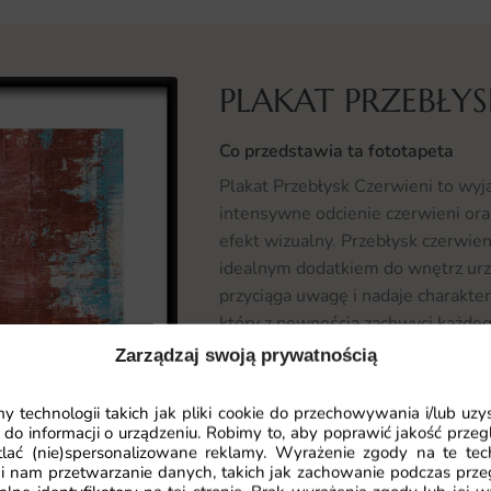
PLAKAT PRZEBŁYS
Co przedstawia ta fototapeta
Plakat Przebłysk Czerwieni to wyj
intensywne odcienie czerwieni ora
efekt wizualny. Przebłysk czerwieni
idealnym dodatkiem do wnętrz ur
przyciąga uwagę i nadaje charakter
który z pewnością zachwyci każdeg
Zarządzaj swoją prywatnością
Gdzie sprawdzi się fototapeta Pla
Fototapeta Plakat Przebłysk Czerw
 technologii takich jak pliki cookie do przechowywania i/lub uzy
 do informacji o urządzeniu. Robimy to, aby poprawić jakość przegl
przestrzeniach. Może być zastosow
lać (nie)spersonalizowane reklamy. Wyrażenie zgody na te tec
wyrazistości, lub w biurze, gdzie 
i nam przetwarzanie danych, takich jak zachowanie podczas prze