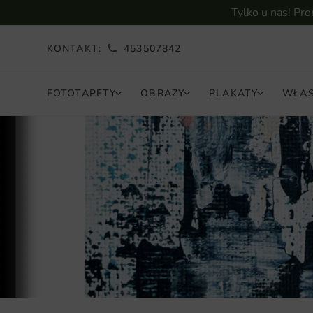
Tylko u nas! Pr
KONTAKT:
453507842
FOTOTAPETY
OBRAZY
PLAKATY
WŁAS