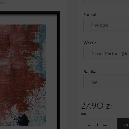
lustracja i abstrakcja
Plakat Przebłysk Czerwieni
Format
Wersja
Ramka
27.90
zł
D