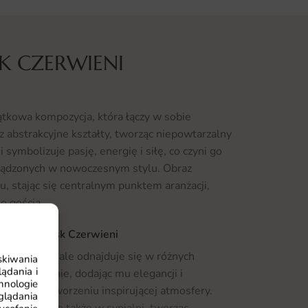
K CZERWIENI
ątkowa kompozycja, która łączy w sobie
z abstrakcyjne kształty, tworząc niepowtarzalny
 symbolizuje pasję, energię i siłę, co czyni go
ządzonych w nowoczesnym stylu. Obraz
u, stając się centralnym punktem aranżacji,
o gościa.
kat Przebłysk Czerwieni
ieni doskonale odnajduje się w różnych
skiwania
ądania i
ana w salonie, dodając mu elegancji i
hnologie
pomoże w stworzeniu inspirującej atmosfery.
glądania