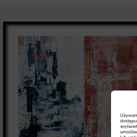
Używamy
dostępu
wyświet
umożliw