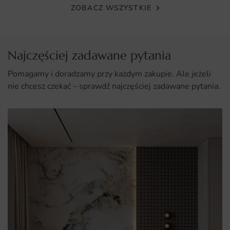
ZOBACZ WSZYSTKIE
długowieczność
Łatwy montaż, który nie wymaga specjalistycznych
umiejętności
Najczęściej zadawane pytania
Estetyczny wygląd, który dodaje charakteru i stylu
Pomagamy i doradzamy przy każdym zakupie. Ale jeżeli
wnętrzom
nie chcesz czekać – sprawdź najczęściej zadawane pytania.