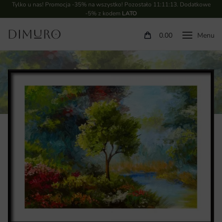
Tylko u nas! Promocja -35% na wszystko! Pozostało
11:11:12
. Dodatkowe
-5% z kodem
LATO
0.00