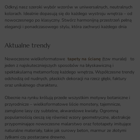
Odkryj nasz szeroki wybór wzorów w uniwersalnych, neutralnych
kolorach. Idealnie dopasują się do każdego wystroju wnętrza – od
nowoczesnego po klasyczny. Stwórz harmonijną przestrzeń pełną
elegancji i ponadczasowego stylu, która zachwyci każdego dnia
Aktualne trendy​
Nowoczesne wielkoformatowe
tapety na ścianę
(tzw murale) to
jeden z najskuteczniejszych sposobów na błyskawiczną i
spektakularną metamorfozę każdego wnętrza
.
Współczesne trendy
odchodzą od nudnych, płaskich dekoracji na rzecz głębi, faktury
oraz unikalnego charakteru.
Obecnie na rynku królują przede wszystkim motywy botaniczne i
przyrodnicze – wielkoformatowe liście monstery, tajemnicze,
zamglone lasy czy subtelne, akwarelowe kwiaty. Ogromną
popularnością cieszą się również wzory geometryczne, abstrakcje
przypominające nowoczesne malarstwo oraz fototapety imitujące
naturalne materiały, takie jak surowy beton, marmur ze złotymi
żyłkami czy postarzane drewno.