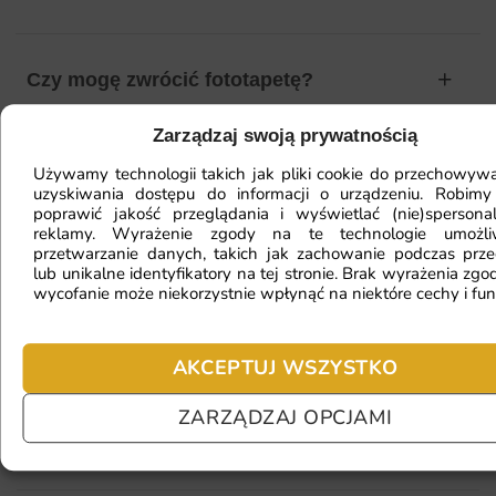
Czy mogę zwrócić fototapetę?
Zarządzaj swoją prywatnością
Jak zamontować fototapetę? / Jak
Używamy technologii takich jak pliki cookie do przechowywa
uzyskiwania dostępu do informacji o urządzeniu. Robimy
przygotować ścianę?
poprawić jakość przeglądania i wyświetlać (nie)spersona
reklamy. Wyrażenie zgody na te technologie umożl
przetwarzanie danych, takich jak zachowanie podczas prze
lub unikalne identyfikatory na tej stronie. Brak wyrażenia zgod
Fototapeta ma inny kolor na telefonie
wycofanie może niekorzystnie wpłynąć na niektóre cechy i fun
a inny na komputerze. Jak sprawdzić
kolor?
AKCEPTUJ WSZYSTKO
ZARZĄDZAJ OPCJAMI
Jaki materiał wybrać?