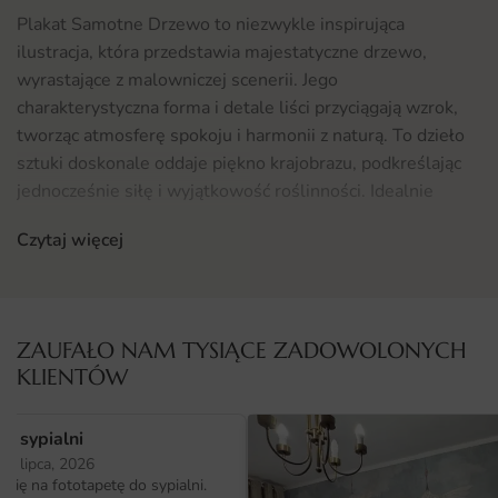
Plakat Samotne Drzewo to niezwykle inspirująca
ilustracja, która przedstawia majestatyczne drzewo,
wyrastające z malowniczej scenerii. Jego
charakterystyczna forma i detale liści przyciągają wzrok,
tworząc atmosferę spokoju i harmonii z naturą. To dzieło
sztuki doskonale oddaje piękno krajobrazu, podkreślając
jednocześnie siłę i wyjątkowość roślinności. Idealnie
wpisuje się w styl nowoczesnych wnętrz, dodając im głębi
Czytaj więcej
oraz przytulnego charakteru. Dzięki swojej
uniwersalności, plakat ten zadowoli zarówno miłośników
natury, jak i osób poszukujących oryginalnych dekoracji do
swojego domu.
ZAUFAŁO NAM TYSIĄCE ZADOWOLONYCH
KLIENTÓW
Gdzie sprawdzi się fototapeta Plakat Samotne Drzewo
Plakat Samotne Drzewo doskonale sprawdzi się w
o sypialni
różnych przestrzeniach. Można go powiesić w salonie,
25 lipca, 2026
gdzie stanie się centralnym punktem aranżacji, w sypialni,
ię na fototapetę do sypialni.