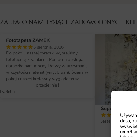
ZAUFAŁO NAM TYSIĄCE ZADOWOLONYCH KL
Fototapeta ZAMEK
6 sierpnia, 2026
Do pokoju naszej córeczki wybraliśmy
fototapetę z zamkiem. Pomocna obsługa
doradziła nam mocny i łatwy w utrzymaniu
w czystości materiał (vinyl brush). Ściana w
pokoju naszej królewny wygląda teraz
przepięknie !
IzaBella
Super efekt !
Używamy
2 si
dostępu
Jestem bardzo zad
wyświet
fo
umożliw