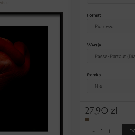
wierzęta
Plakat Śpiący Ptak
Format
Wersja
Ramka
27.90
zł
D