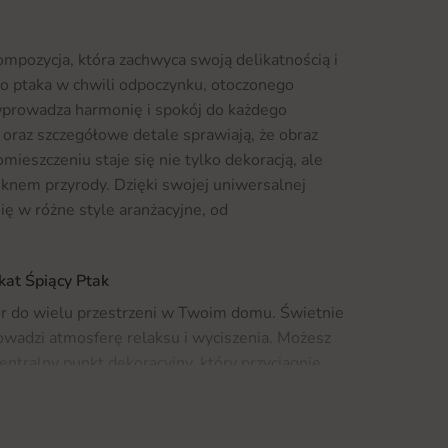
ompozycja, która zachwyca swoją delikatnością i
go ptaka w chwili odpoczynku, otoczonego
wprowadza harmonię i spokój do każdego
 oraz szczegółowe detale sprawiają, że obraz
mieszczeniu staje się nie tylko dekoracją, ale
pięknem przyrody. Dzięki swojej uniwersalnej
ię w różne style aranżacyjne, od
kat Śpiący Ptak
ór do wielu przestrzeni w Twoim domu. Świetnie
rowadzi atmosferę relaksu i wyciszenia. Możesz
centralny punkt dekoracyjny, który przyciągnie
 doskonale odnajdzie się również w biurze czy
unki do pracy i kreatywności. Dodatkowo, jeśli
arto zwrócić uwagę na
Fototapety
, które mogą