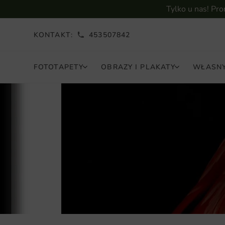
Tylko u nas! Pr
KONTAKT:
453507842
FOTOTAPETY
OBRAZY I PLAKATY
WŁASNY