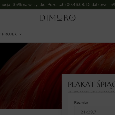
omocja -35% na wszystko! Pozostało
00:46:07
. Dodatkowe -5
 PROJEKT
PLAKAT ŚPIĄ
NUMER PRODUKTU: 926980059
Rozmiar