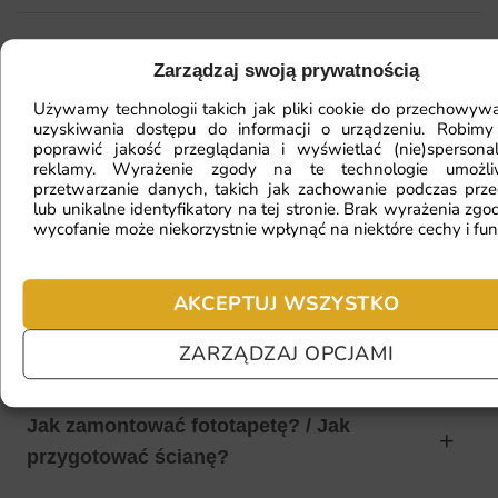
Mam ścianę o nietypowym kształcie,
Zarządzaj swoją prywatnością
czy da się na niej położyć
Używamy technologii takich jak pliki cookie do przechowywa
fototapetę?
uzyskiwania dostępu do informacji o urządzeniu. Robimy
poprawić jakość przeglądania i wyświetlać (nie)spersona
reklamy. Wyrażenie zgody na te technologie umożl
przetwarzanie danych, takich jak zachowanie podczas prze
lub unikalne identyfikatory na tej stronie. Brak wyrażenia zgod
Ile będę czekać na realizację
wycofanie może niekorzystnie wpłynąć na niektóre cechy i fun
zamówienia?
AKCEPTUJ WSZYSTKO
Czy mogę zwrócić fototapetę?
ZARZĄDZAJ OPCJAMI
Jak zamontować fototapetę? / Jak
przygotować ścianę?