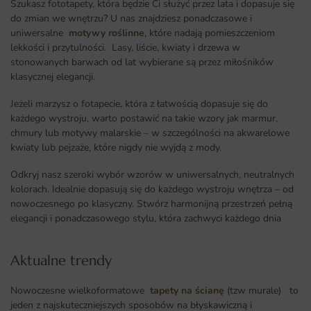
Szukasz fototapety, która będzie Ci służyć przez lata i dopasuje się
do zmian we wnętrzu? U nas znajdziesz ponadczasowe i
uniwersalne
motywy roślinne
, które nadają pomieszczeniom
lekkości i przytulności. Lasy, liście, kwiaty i drzewa w
stonowanych barwach od lat wybierane są przez miłośników
klasycznej elegancji.
Jeżeli marzysz o fotapecie, która z łatwością dopasuje się do
każdego wystroju, warto postawić na takie wzory jak marmur,
chmury lub motywy malarskie – w szczególności na akwarelowe
kwiaty lub pejzaże, które nigdy nie wyjdą z mody.
Odkryj nasz szeroki wybór wzorów w uniwersalnych, neutralnych
kolorach. Idealnie dopasują się do każdego wystroju wnętrza – od
nowoczesnego po klasyczny. Stwórz harmonijną przestrzeń pełną
elegancji i ponadczasowego stylu, która zachwyci każdego dnia
Aktualne trendy​
Nowoczesne wielkoformatowe
tapety na ścianę
(tzw murale) to
jeden z najskuteczniejszych sposobów na błyskawiczną i