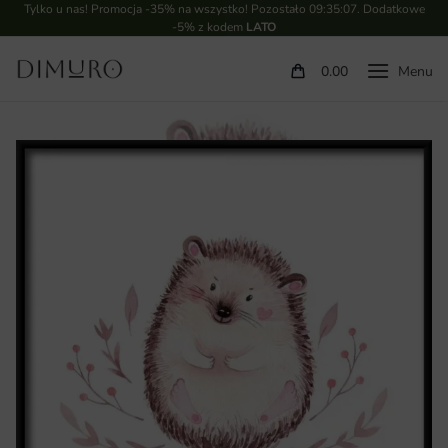
Tylko u nas! Promocja -35% na wszystko! Pozostało
09:35:06
. Dodatkowe
-5% z kodem
LATO
0.00