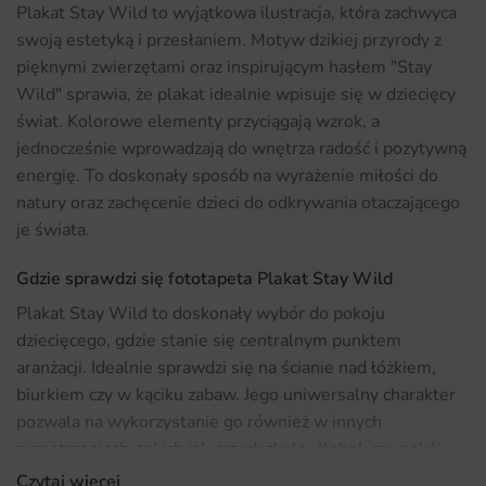
Plakat Stay Wild to wyjątkowa ilustracja, która zachwyca
swoją estetyką i przesłaniem. Motyw dzikiej przyrody z
pięknymi zwierzętami oraz inspirującym hasłem "Stay
Wild" sprawia, że plakat idealnie wpisuje się w dziecięcy
świat. Kolorowe elementy przyciągają wzrok, a
jednocześnie wprowadzają do wnętrza radość i pozytywną
energię. To doskonały sposób na wyrażenie miłości do
natury oraz zachęcenie dzieci do odkrywania otaczającego
je świata.
Gdzie sprawdzi się fototapeta Plakat Stay Wild
Plakat Stay Wild to doskonały wybór do pokoju
dziecięcego, gdzie stanie się centralnym punktem
aranżacji. Idealnie sprawdzi się na ścianie nad łóżkiem,
biurkiem czy w kąciku zabaw. Jego uniwersalny charakter
pozwala na wykorzystanie go również w innych
przestrzeniach, takich jak przedszkole, żłobek czy pokój
dziecięcy w stylu skandynawskim. Dzięki swojemu
Czytaj więcej