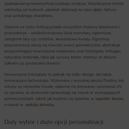
spektakularną metamorfozę każdego wnętrza
.
Współczesne trendy
odchodzą od nudnych, płaskich dekoracji na rzecz głębi, faktury
oraz unikalnego charakteru.
Obecnie na rynku królują przede wszystkim motywy botaniczne i
przyrodnicze – wielkoformatowe liście monstery, tajemnicze,
zamglone lasy czy subtelne, akwarelowe kwiaty. Ogromną
popularnością cieszą się również wzory geometryczne, abstrakcje
przypominające nowoczesne malarstwo oraz fototapety imitujące
naturalne materiały, takie jak surowy beton, marmur ze złotymi
żyłkami czy postarzane drewno.
Nowoczesne fototapety to jednak nie tylko design, ale także
innowacyjna technologia. Wykonane z wysokiej jakości flizeliny lub
winylu są niezwykle trwałe, odporne na zmywanie i promienie UV,
co sprawia, że doskonale sprawdzają się nawet w wymagających
pomieszczeniach, takich jak kuchnia czy łazienka, w
sypialni
,
biurze
,
a nawet w
pokoju dziecka
,
Duży wybór i dużo opcji personalizacji ​