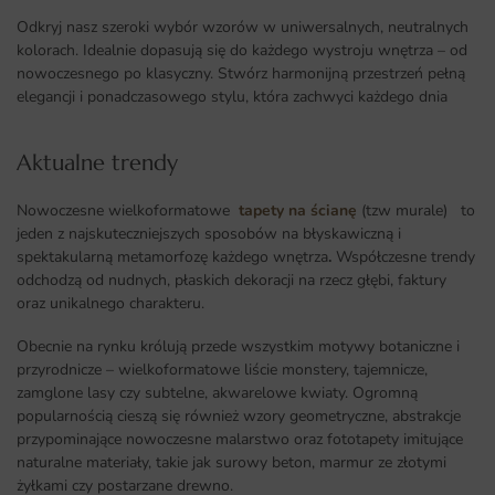
Odkryj nasz szeroki wybór wzorów w uniwersalnych, neutralnych
kolorach. Idealnie dopasują się do każdego wystroju wnętrza – od
nowoczesnego po klasyczny. Stwórz harmonijną przestrzeń pełną
elegancji i ponadczasowego stylu, która zachwyci każdego dnia
Aktualne trendy​
Nowoczesne wielkoformatowe
tapety na ścianę
(tzw murale) to
jeden z najskuteczniejszych sposobów na błyskawiczną i
spektakularną metamorfozę każdego wnętrza
.
Współczesne trendy
odchodzą od nudnych, płaskich dekoracji na rzecz głębi, faktury
oraz unikalnego charakteru.
Obecnie na rynku królują przede wszystkim motywy botaniczne i
przyrodnicze – wielkoformatowe liście monstery, tajemnicze,
zamglone lasy czy subtelne, akwarelowe kwiaty. Ogromną
popularnością cieszą się również wzory geometryczne, abstrakcje
przypominające nowoczesne malarstwo oraz fototapety imitujące
naturalne materiały, takie jak surowy beton, marmur ze złotymi
żyłkami czy postarzane drewno.