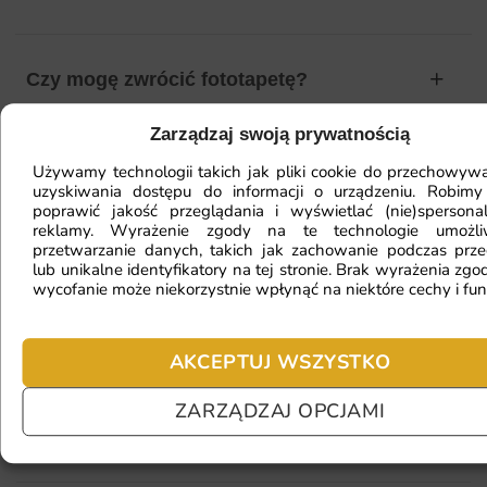
Czy mogę zwrócić fototapetę?
Zarządzaj swoją prywatnością
Jak zamontować fototapetę? / Jak
Używamy technologii takich jak pliki cookie do przechowywa
uzyskiwania dostępu do informacji o urządzeniu. Robimy
przygotować ścianę?
poprawić jakość przeglądania i wyświetlać (nie)spersona
reklamy. Wyrażenie zgody na te technologie umożl
przetwarzanie danych, takich jak zachowanie podczas prze
lub unikalne identyfikatory na tej stronie. Brak wyrażenia zgod
Fototapeta ma inny kolor na telefonie
wycofanie może niekorzystnie wpłynąć na niektóre cechy i fun
a inny na komputerze. Jak sprawdzić
kolor?
AKCEPTUJ WSZYSTKO
ZARZĄDZAJ OPCJAMI
Jaki materiał wybrać?