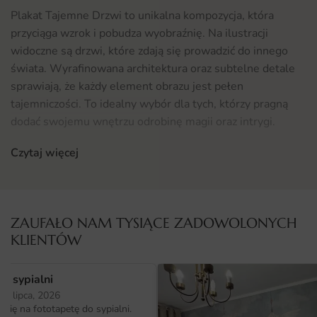
Plakat Tajemne Drzwi to unikalna kompozycja, która
przyciąga wzrok i pobudza wyobraźnię. Na ilustracji
widoczne są drzwi, które zdają się prowadzić do innego
świata. Wyrafinowana architektura oraz subtelne detale
sprawiają, że każdy element obrazu jest pełen
tajemniczości. To idealny wybór dla tych, którzy pragną
dodać swojemu wnętrzu odrobinę magii oraz intrygi.
Drzwi symbolizują nowe możliwości i przygody, co czyni
Czytaj więcej
ten plakat doskonałym motywem do aranżacji przestrzeni.
Gdzie sprawdzi się fototapeta Plakat Tajemne Drzwi
Fototapeta Plakat Tajemne Drzwi doskonale wkomponuje
ZAUFAŁO NAM TYSIĄCE ZADOWOLONYCH
się w różnorodne wnętrza. Może być użyty w salonie,
KLIENTÓW
gdzie stanie się centralnym punktem dekoracyjnym,
przyciągającym uwagę gości. Z powodzeniem zaaranżujesz
o sypialni
ją również w sypialni, nadając przestrzeni tajemniczy i
25 lipca, 2026
stonowany klimat. Warto również wykorzystać ten motyw
ię na fototapetę do sypialni.