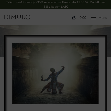
Tylko u nas! Promocja -35% na wszystko! Pozostało
11:33:56
. Dodatkowe
-5% z kodem
LATO
0.00