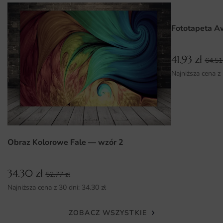
co pozwala na idealne dopasowanie do Twojej przestrzeni.
Dzięki temu możesz wybrać zarówno większy format,
Fototapeta A
który stanie się dominującym elementem dekoracyjnym,
jak i mniejszy, który wkomponuje się w większą kolekcję
41.93
zł
plakatów. Montaż plakatu jest niezwykle prosty i nie
64.5
wymaga specjalistycznych narzędzi. Wystarczy kilka
Najniższa cena z
kroków, aby cieszyć się nową dekoracją w swoim domu.
Dzięki intuicyjnym instrukcjom każdy poradzi sobie z tym
zadaniem.
Dlaczego warto wybrać tę fototapetę
Obraz Kolorowe Fale — wzór 2
Unikalny design, który przyciąga wzrok.
Wysoka jakość druku, która gwarantuje długotrwałe
34.30
zł
52.77
zł
użytkowanie.
Najniższa cena z 30 dni:
34.30
zł
Ekologiczne materiały, które są przyjazne dla środowiska.
ZOBACZ WSZYSTKIE
Łatwy montaż, co sprawia, że nawet początkujący mogą