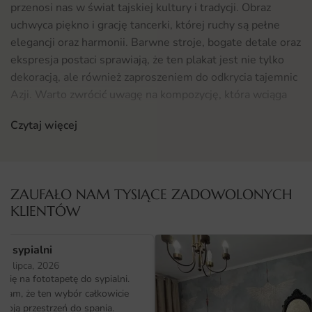
przenosi nas w świat tajskiej kultury i tradycji. Obraz
uchwyca piękno i grację tancerki, której ruchy są pełne
elegancji oraz harmonii. Barwne stroje, bogate detale oraz
ekspresja postaci sprawiają, że ten plakat jest nie tylko
dekoracją, ale również zaproszeniem do odkrycia tajemnic
Azji. Warto zwrócić uwagę na kompozycję, która wciąga
widza w magiczny świat tajskiego tańca, pełnego
Czytaj więcej
symboliki i emocji.
Gdzie sprawdzi się fototapeta Plakat Tajski Taniec
Plakat Tajski Taniec doskonale odnajdzie się w wielu
ZAUFAŁO NAM TYSIĄCE ZADOWOLONYCH
wnętrzach. Idealnie pasuje do salonów, gdzie stanie się
KLIENTÓW
centralnym punktem dekoracyjnym, przyciągając wzrok
gości. Może być także doskonałym elementem w sypialni,
o sypialni
wprowadzającym atmosferę spokoju i relaksu.
25 lipca, 2026
Dodatkowo, ten plakat świetnie sprawdzi się w
ię na fototapetę do sypialni.
przestrzeniach komercyjnych, jak kawiarnie czy
ałam, że ten wybór całkowicie
restauracje, które pragną stworzyć niepowtarzalny klimat.
moją przestrzeń do spania.