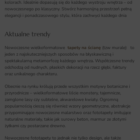
kolorach. Idealnie dopasują się do każdego wystroju wnętrza – od
nowoczesnego po klasyczny. Stwórz harmonijną przestrzeń pełną
elegancji i ponadczasowego stylu, która zachwyci każdego dnia
Aktualne trendy​
Nowoczesne wielkoformatowe
tapety na ścianę
(tzw murale) to
jeden z najskuteczniejszych sposobów na błyskawiczną i
spektakularną metamorfozę każdego wnętrza
.
Współczesne trendy
odchodzą od nudnych, płaskich dekoracji na rzecz głębi, faktury
oraz unikalnego charakteru.
Obecnie na rynku królują przede wszystkim motywy botaniczne i
przyrodnicze – wielkoformatowe liście monstery, tajemnicze,
zamglone lasy czy subtelne, akwarelowe kwiaty. Ogromną
popularnością cieszą się również wzory geometryczne, abstrakcje
przypominające nowoczesne malarstwo oraz fototapety imitujące
naturalne materiały, takie jak surowy beton, marmur ze złotymi
żyłkami czy postarzane drewno.
Nowoczesne fototapety to jednak nie tylko design, ale także