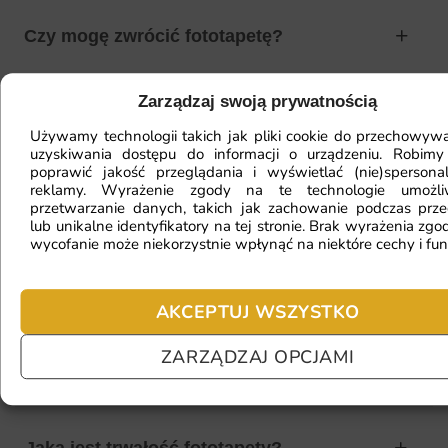
Czy mogę zwrócić fototapetę?
Zarządzaj swoją prywatnością
Jak zamontować fototapetę? / Jak
Używamy technologii takich jak pliki cookie do przechowywa
przygotować ścianę?
uzyskiwania dostępu do informacji o urządzeniu. Robimy
poprawić jakość przeglądania i wyświetlać (nie)spersona
reklamy. Wyrażenie zgody na te technologie umożl
przetwarzanie danych, takich jak zachowanie podczas prze
lub unikalne identyfikatory na tej stronie. Brak wyrażenia zgod
Fototapeta ma inny kolor na telefonie
wycofanie może niekorzystnie wpłynąć na niektóre cechy i fun
a inny na komputerze. Jak sprawdzić
kolor?
AKCEPTUJ WSZYSTKO
ZARZĄDZAJ OPCJAMI
Jaki materiał wybrać?
Jaka jest trwałość fototapety?