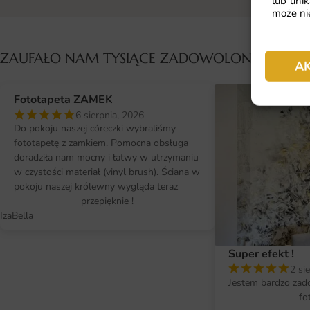
lub unik
może nie
ZAUFAŁO NAM TYSIĄCE ZADOWOLONYCH KL
A
Fototapeta ZAMEK
6 sierpnia, 2026
Do pokoju naszej córeczki wybraliśmy
fototapetę z zamkiem. Pomocna obsługa
doradziła nam mocny i łatwy w utrzymaniu
w czystości materiał (vinyl brush). Ściana w
pokoju naszej królewny wygląda teraz
przepięknie !
IzaBella
Super efekt !
2 si
Jestem bardzo zad
fo