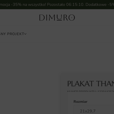
omocja -35% na wszystko! Pozostało
06:15:09
. Dodatkowe -5
NY PROJEKT
PLAKAT THA
NUMER PRODUKTU: 132944252
Rozmiar