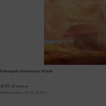
Fototapeta Pochmurny Widok
41.93
zł
64.51
zł
Najniższa cena z 30 dni:
41.93
zł