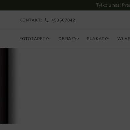
Tylko u nas! Pr
KONTAKT:
453507842
FOTOTAPETY
OBRAZY
PLAKATY
WŁAS