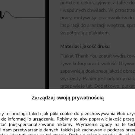
punktem dekoracyjnym, a także do 
i wspólnych chwilach. W przestrz
pracy, motywując pracowników do 
inspiracji do aranżacji wnętrza, s
współgrają z plakatem.
Materiał i jakość druku
Plakat Thank You został wydrukowa
żywe kolory oraz trwałość. Używa
zapewniają doskonałą jakość obrazu
wyrazisty. Papier jest odporny na 
przez wiele lat. Dodatkowo, plakat 
zachowanie jego estetyki nie wym
Zarządzaj swoją prywatnością
Wymiary na miarę i łatwy montaż
 technologii takich jak pliki cookie do przechowywania i/lub uzy
Plakat Thank You dostępny jest w
 do informacji o urządzeniu. Robimy to, aby poprawić jakość przegl
Czytaj więcej
lać (nie)spersonalizowane reklamy. Wyrażenie zgody na te tec
go do indywidualnych potrzeb i pre
i nam przetwarzanie danych, takich jak zachowanie podczas prze
małego plakatu do ramki, czy dużej