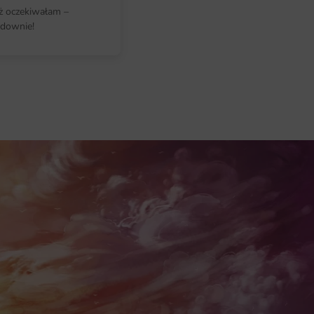
iż oczekiwałam –
downie!