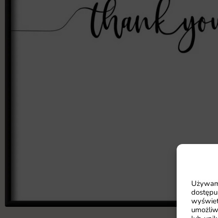
Używamy
dostępu
wyświet
umożliw