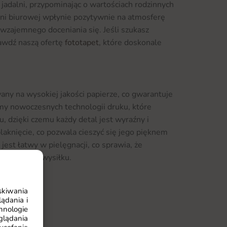
jadalni, przypominając o wartościach rodzinnych
eni biurowej wpłynie pozytywnie na atmosferę
wzajemnego doceniania się. Jeśli szukasz
prawdź naszą ofertę
fototapet
, które doskonale
ny na wysokiej jakości papierze, co gwarantuje
my nowoczesnych technologii druku, które
, dzięki czemu każdy detal jest wyraźny i
blaknięcie, co pozwala cieszyć się jego pięknem
jest łatwy w pielęgnacji, co sprawia, że
aga dużego wysiłku.
skiwania
 różnych wymiarach, co umożliwia dostosowanie
ądania i
hnologie
ferencji. Bez względu na to, czy potrzebujesz
glądania
 wersji, aby wypełnić przestrzeń na ścianie, z