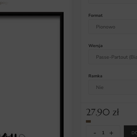
ypografia i cytaty
Plakat Thank You
Format
Wersja
Ramka
27.90
zł
D