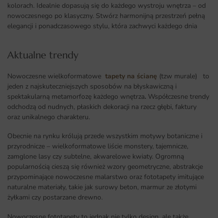
kolorach. Idealnie dopasują się do każdego wystroju wnętrza – od
nowoczesnego po klasyczny. Stwórz harmonijną przestrzeń pełną
elegancji i ponadczasowego stylu, która zachwyci każdego dnia
Aktualne trendy​
Nowoczesne wielkoformatowe
tapety na ścianę
(tzw murale) to
jeden z najskuteczniejszych sposobów na błyskawiczną i
spektakularną metamorfozę każdego wnętrza
.
Współczesne trendy
odchodzą od nudnych, płaskich dekoracji na rzecz głębi, faktury
oraz unikalnego charakteru.
Obecnie na rynku królują przede wszystkim motywy botaniczne i
przyrodnicze – wielkoformatowe liście monstery, tajemnicze,
zamglone lasy czy subtelne, akwarelowe kwiaty. Ogromną
popularnością cieszą się również wzory geometryczne, abstrakcje
przypominające nowoczesne malarstwo oraz fototapety imitujące
naturalne materiały, takie jak surowy beton, marmur ze złotymi
żyłkami czy postarzane drewno.
Nowoczesne fototapety to jednak nie tylko design, ale także