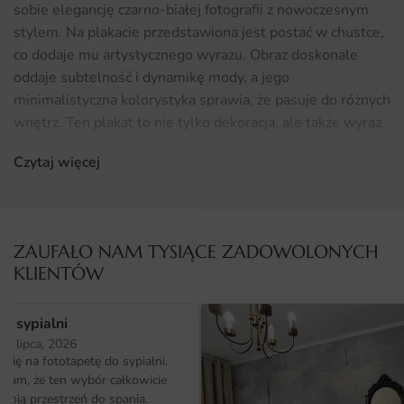
sobie elegancję czarno-białej fotografii z nowoczesnym
stylem. Na plakacie przedstawiona jest postać w chustce,
co dodaje mu artystycznego wyrazu. Obraz doskonale
oddaje subtelność i dynamikę mody, a jego
minimalistyczna kolorystyka sprawia, że pasuje do różnych
wnętrz. Ten plakat to nie tylko dekoracja, ale także wyraz
osobistego stylu. Czarno-białe fotografie wprowadzają do
Czytaj więcej
przestrzeni odrobinę klasyki, a ich uniwersalność sprawia,
że są idealnym uzupełnieniem każdego wystroju.
Gdzie sprawdzi się fototapeta Plakat W Chuście
ZAUFAŁO NAM TYSIĄCE ZADOWOLONYCH
Plakat W Chuście doskonale odnajdzie się w wielu
KLIENTÓW
przestrzeniach. Może być wspaniałą ozdobą w salonie,
dodając elegancji i stylu. Znajdzie swoje miejsce również
o sypialni
w sypialni, tworząc przytulną atmosferę. Dzięki swoim
25 lipca, 2026
minimalistycznym formom, plakat świetnie komponuje się
ię na fototapetę do sypialni.
w nowoczesnych biurach, gdzie sztuka staje się inspiracją
ałam, że ten wybór całkowicie
do pracy. Doskonałym pomysłem jest także umieszczenie
moją przestrzeń do spania.