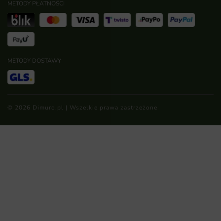
METODY PŁATNOŚCI
METODY DOSTAWY
© 2026 Dimuro.pl | Wszelkie prawa zastrzeżone