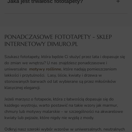
Jaka jest trwałość fototapety?
PONADCZASOWE FOTOTAPETY - SKLEP
INTERNETOWY DIMURO.PL​
Szukasz fototapety, która będzie Ci służyć przez lata i dopasuje się
do zmian we wnętrzu? U nas znajdziesz ponadczasowe i
uniwersalne
motywy roślinne
, które nadają pomieszczeniom
lekkości i przytulności. Lasy, liście, kwiaty i drzewa w
stonowanych barwach od lat wybierane są przez miłośników
klasycznej elegancji.
Jeżeli marzysz o fotapecie, która z łatwością dopasuje się do
każdego wystroju, warto postawić na takie wzory jak marmur,
chmury lub motywy malarskie – w szczególności na akwarelowe
kwiaty lub pejzaże, które nigdy nie wyjdą z mody.
Odkryj nasz szeroki wybór wzorów w uniwersalnych, neutralnych