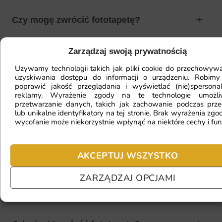
Czy mogę zwrócić fototapetę?
Zarządzaj swoją prywatnością
Jak zamontować fototapetę? / Jak
Używamy technologii takich jak pliki cookie do przechowywa
przygotować ścianę?
uzyskiwania dostępu do informacji o urządzeniu. Robimy
poprawić jakość przeglądania i wyświetlać (nie)spersona
reklamy. Wyrażenie zgody na te technologie umożl
przetwarzanie danych, takich jak zachowanie podczas prze
lub unikalne identyfikatory na tej stronie. Brak wyrażenia zgod
Fototapeta ma inny kolor na telefonie
wycofanie może niekorzystnie wpłynąć na niektóre cechy i fun
a inny na komputerze. Jak sprawdzić
kolor?
AKCEPTUJ WSZYSTKO
ZARZĄDZAJ OPCJAMI
Jaki materiał wybrać?