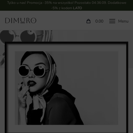
Tylko u nas! Promocja -35% na wszystko! Pozostało
04:36:08
. Dodatkowe
-5% z kodem
LATO
0.00