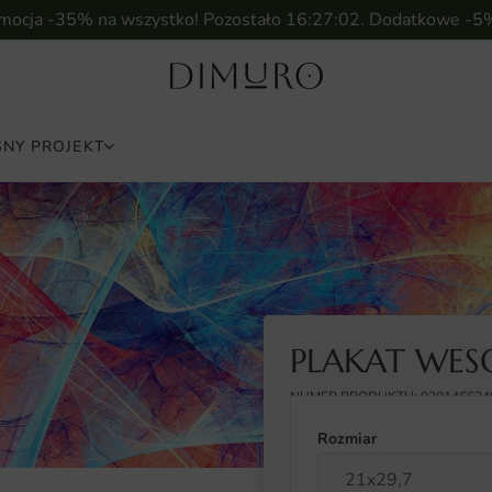
omocja -35% na wszystko! Pozostało
16:27:01
. Dodatkowe -5
NY PROJEKT
PLAKAT WES
NUMER PRODUKTU: 930146624
Rozmiar