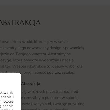
ABSTRAKCJA
owe dzieło sztuki, które łączy w sobie
e kształty. Jego nowoczesny design z pewnością
ejdzie do Twojego wnętrza. Abstrakcyjne
zycję, która pobudza wyobraźnię i nadaje
akter. Wesoła Abstrakcja to idealny wybór dla
kreatywność i oryginalność poprzez sztukę.
akat Wesoła Abstrakcja
e sprawdzi się w różnych przestrzeniach, od
skiwania
ądania i
Może stać się centralnym punktem w salonie,
hnologie
b przyciągnąć wzrok w sypialni, tworząc przytulną
glądania