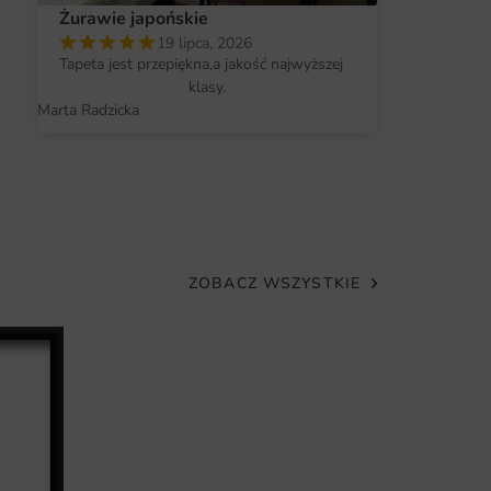
petę
Żurawie japońskie
ry ożywi każde wnętrze.
19 lipca, 2026
Tapeta jest przepiękna,a jakość najwyższej
gwarantująca długotrwały efekt.
klasy.
Marta Radzicka
ów, co pozwala na idealne dopasowanie.
o zmienisz wygląd swojego pomieszczenia.
ZOBACZ WSZYSTKIE
Plakat Delika
27.90
zł
42.
Najniższa cena z