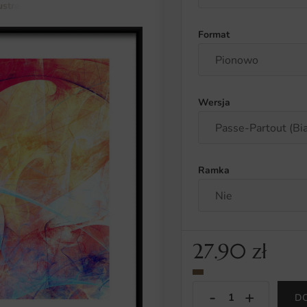
lustracja i abstrakcja
Plakat Wesoła Abstrakcja
Format
Wersja
Ramka
27.90
zł
D