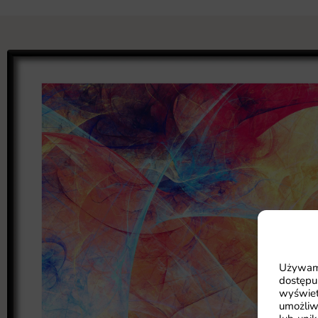
Używamy
dostępu
wyświet
umożliw