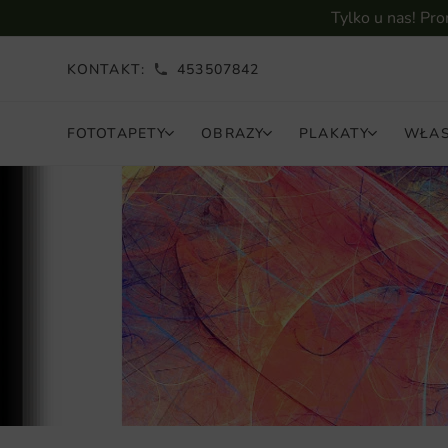
Tylko u nas! Pr
KONTAKT:
453507842
FOTOTAPETY
OBRAZY
PLAKATY
WŁAS