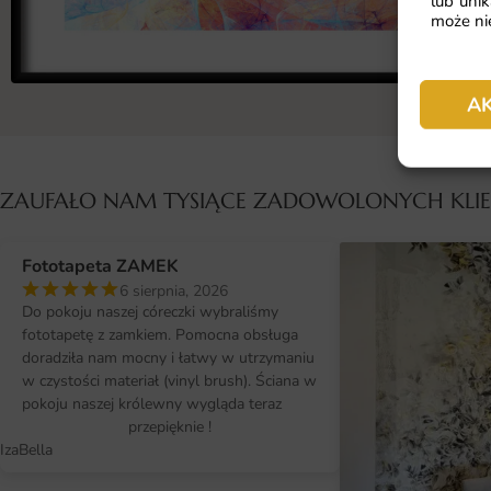
lub unik
może nie
A
ZAUFAŁO NAM TYSIĄCE ZADOWOLONYCH KL
Fototapeta ZAMEK
6 sierpnia, 2026
Do pokoju naszej córeczki wybraliśmy
fototapetę z zamkiem. Pomocna obsługa
doradziła nam mocny i łatwy w utrzymaniu
w czystości materiał (vinyl brush). Ściana w
pokoju naszej królewny wygląda teraz
przepięknie !
IzaBella