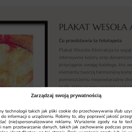
PLAKAT WESOŁA 
Co przedstawia ta fototapeta
Plakat Wesoła Abstrakcja to wyjątk
intensywne kolory oraz dynamiczn
przyciągnie uwagę każdego, kto w
elementy tworzą harmonijną kompo
pomieszczeniu niepowtarzalny char
osób, które pragną wyrazić swoją 
Zarządzaj swoją prywatnością
Gdzie sprawdzi się fototapeta Pl
Plakat Wesoła Abstrakcja doskonal
 technologii takich jak pliki cookie do przechowywania i/lub uzy
 do informacji o urządzeniu. Robimy to, aby poprawić jakość przegl
nowoczesnych mieszkań po biura. 
lać (nie)spersonalizowane reklamy. Wyrażenie zgody na te tec
dodając mu energii i świeżości, lu
i nam przetwarzanie danych, takich jak zachowanie podczas prze