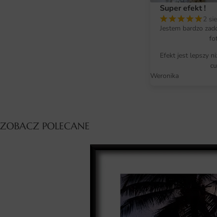
Super efekt !
2 si
Jestem bardzo zad
fo
Efekt jest lepszy n
cu
Weronika
ZOBACZ POLECANE