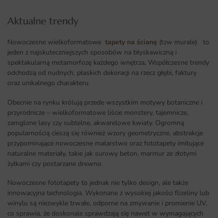
Aktualne trendy​
Nowoczesne wielkoformatowe
tapety na ścianę
(tzw murale) to
jeden z najskuteczniejszych sposobów na błyskawiczną i
spektakularną metamorfozę każdego wnętrza
.
Współczesne trendy
odchodzą od nudnych, płaskich dekoracji na rzecz głębi, faktury
oraz unikalnego charakteru.
Obecnie na rynku królują przede wszystkim motywy botaniczne i
przyrodnicze – wielkoformatowe liście monstery, tajemnicze,
zamglone lasy czy subtelne, akwarelowe kwiaty. Ogromną
popularnością cieszą się również wzory geometryczne, abstrakcje
przypominające nowoczesne malarstwo oraz fototapety imitujące
naturalne materiały, takie jak surowy beton, marmur ze złotymi
żyłkami czy postarzane drewno.
Nowoczesne fototapety to jednak nie tylko design, ale także
innowacyjna technologia. Wykonane z wysokiej jakości flizeliny lub
winylu są niezwykle trwałe, odporne na zmywanie i promienie UV,
co sprawia, że doskonale sprawdzają się nawet w wymagających