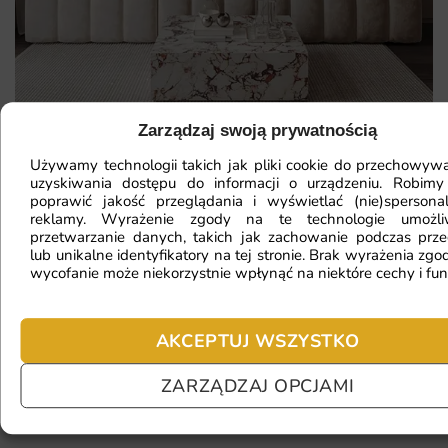
Zarządzaj swoją prywatnością
Używamy technologii takich jak pliki cookie do przechowywa
Mam ścianę o nietypowym kształcie,
uzyskiwania dostępu do informacji o urządzeniu. Robimy
czy da się na niej położyć
poprawić jakość przeglądania i wyświetlać (nie)spersona
reklamy. Wyrażenie zgody na te technologie umożl
fototapetę?
przetwarzanie danych, takich jak zachowanie podczas prze
lub unikalne identyfikatory na tej stronie. Brak wyrażenia zgod
wycofanie może niekorzystnie wpłynąć na niektóre cechy i fun
Ile będę czekać na realizację
zamówienia?
AKCEPTUJ WSZYSTKO
ZARZĄDZAJ OPCJAMI
Czy mogę zwrócić fototapetę?