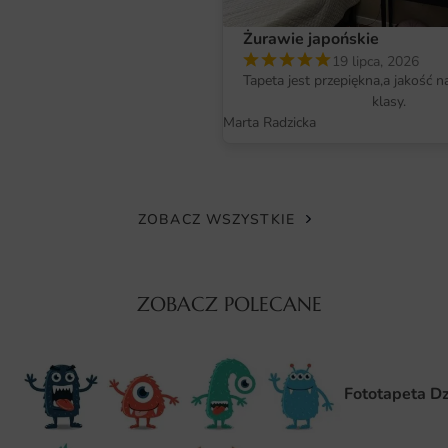
Wymiary na miarę i łatwy montaż
Żurawie japońskie
19 lipca, 2026
Plakat Wieloryb w Oceanie dostępny jest w różnych
Tapeta jest przepiękna,a jakość n
wymiarach, co pozwala na dopasowanie go do
klasy.
indywidualnych potrzeb i preferencji. Niezależnie od tego,
Marta Radzicka
czy potrzebujesz dużego formatu do przestronnych
wnętrz, czy mniejszej wersji do kameralnych pomieszczeń,
z pewnością znajdziesz odpowiednią opcję. Montaż
plakatu jest niezwykle prosty, a dzięki dołączonym
ZOBACZ WSZYSTKIE
instrukcjom, każdy poradzi sobie z tym zadaniem bez
problemu. To doskonałe rozwiązanie dla osób, które chcą
szybko i efektownie odmienić swoje wnętrze.
ZOBACZ POLECANE
Dlaczego warto wybrać tę fototapetę
Unikalny design, który przyciąga wzrok i nadaje charakteru
Fototapeta Dz
każdemu pomieszczeniu.
Wysoka jakość materiałów zapewniająca długotrwałe