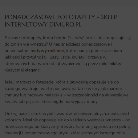
PONADCZASOWE FOTOTAPETY - SKLEP
INTERNETOWY DIMURO.PL​
Szukasz fototapety, która będzie Ci służyć przez lata i dopasuje się
do zmian we wnętrzu? U nas znajdziesz ponadczasowe i
uniwersalne
motywy roślinne
, które nadają pomieszczeniom
lekkości i przytulności. Lasy, liście, kwiaty i drzewa w
stonowanych barwach od lat wybierane są przez miłośników
klasycznej elegancji.
Jeżeli marzysz o fotapecie, która z łatwością dopasuje się do
każdego wystroju, warto postawić na takie wzory jak marmur,
chmury lub motywy malarskie – w szczególności na akwarelowe
kwiaty lub pejzaże, które nigdy nie wyjdą z mody.
Odkryj nasz szeroki wybór wzorów w uniwersalnych, neutralnych
kolorach. Idealnie dopasują się do każdego wystroju wnętrza – od
nowoczesnego po klasyczny. Stwórz harmonijną przestrzeń pełną
elegancji i ponadczasowego stylu, która zachwyci każdego dnia