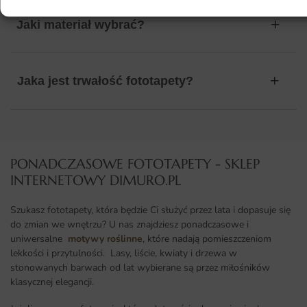
Jaki materiał wybrać?
Jaka jest trwałość fototapety?
PONADCZASOWE FOTOTAPETY - SKLEP
INTERNETOWY DIMURO.PL​
Szukasz fototapety, która będzie Ci służyć przez lata i dopasuje się
do zmian we wnętrzu? U nas znajdziesz ponadczasowe i
uniwersalne
motywy roślinne
, które nadają pomieszczeniom
lekkości i przytulności. Lasy, liście, kwiaty i drzewa w
stonowanych barwach od lat wybierane są przez miłośników
klasycznej elegancji.