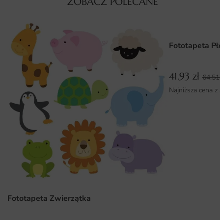
ZOBACZ POLECANE
wymiarach, dzięki czemu można go dostosować do
konkretnej przestrzeni i indywidualnych potrzeb. Wybór
odpowiedniego rozmiaru pozwala na jeszcze lepsze
wkomponowanie go w aranżację wnętrza. Montaż plakatu
Fototapeta Pł
jest niezwykle prosty i nie wymaga specjalistycznych
narzędzi. Wystarczy kilka chwili, aby cieszyć się nową
41.93
zł
dekoracją w swoim domu czy biurze.
64.5
Najniższa cena z
Dlaczego warto wybrać tę fototapetę
Nowoczesny design, który wpisuje się w aktualne trendy
wnętrzarskie.
Wysoka jakość druku, zapewniająca trwałość i
intensywność kolorów.
Możliwość dostosowania wymiarów do indywidualnych
potrzeb.
Fototapeta Zwierzątka
Łatwy montaż, dzięki czemu nawet początkujący
dekoratorzy nie będą mieli problemów z jego