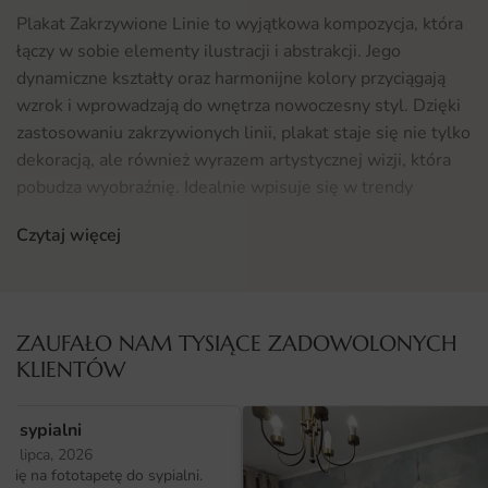
Plakat Zakrzywione Linie to wyjątkowa kompozycja, która
łączy w sobie elementy ilustracji i abstrakcji. Jego
dynamiczne kształty oraz harmonijne kolory przyciągają
wzrok i wprowadzają do wnętrza nowoczesny styl. Dzięki
zastosowaniu zakrzywionych linii, plakat staje się nie tylko
dekoracją, ale również wyrazem artystycznej wizji, która
pobudza wyobraźnię. Idealnie wpisuje się w trendy
współczesnego designu, co sprawia, że doskonale
Czytaj więcej
odnajdzie się w różnych aranżacjach.
Gdzie sprawdzi się fototapeta Plakat Zakrzywione Linie
Plakat Zakrzywione Linie to doskonały wybór do wielu
ZAUFAŁO NAM TYSIĄCE ZADOWOLONYCH
przestrzeni. Może stać się centralnym punktem w salonie,
KLIENTÓW
nadając mu nowoczesny charakter. Świetnie sprawdzi się
również w sypialni, gdzie jego subtelna estetyka
o sypialni
wprowadzi harmonię i spokój. Biura i przestrzenie
25 lipca, 2026
coworkingowe to kolejne miejsca, gdzie ten plakat z
ię na fototapetę do sypialni.