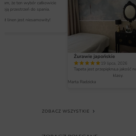
pewnością przyciągnie uwagę i zainspiruje kreatywność.
ałam, że ten wybór całkowicie
Jeśli szukasz oryginalnych rozwiązań, to warto rozważyć
moją przestrzeń do spania.
zestawienie go z innymi elementami dekoracyjnymi, na
iał linen jest niesamowity!
przykład z
fototapetami
.
Materiał i jakość druku
Plakat Zakrzywione Linie został wydrukowany na wysokiej
jakości papierze, który gwarantuje doskonałe
Żurawie japońskie
odwzorowanie kolorów oraz wytrzymałość. Wykorzystana
19 lipca, 2026
Tapeta jest przepiękna,a jakość n
technologia druku zapewnia, że nawet najdrobniejsze
klasy.
detale są wyraźne i wyraziste. Dzięki temu plakat nie
Marta Radzicka
tylko będzie cieszył oczy, ale również posłuży przez długi
czas. Materiał jest odporny na blaknięcie, co oznacza, że
kolory pozostaną intensywne przez wiele lat, nawet w
obliczu działania światła słonecznego.
ZOBACZ WSZYSTKIE
Wymiary na miarę i łatwy montaż
Plakat Zakrzywione Linie dostępny jest w różnych