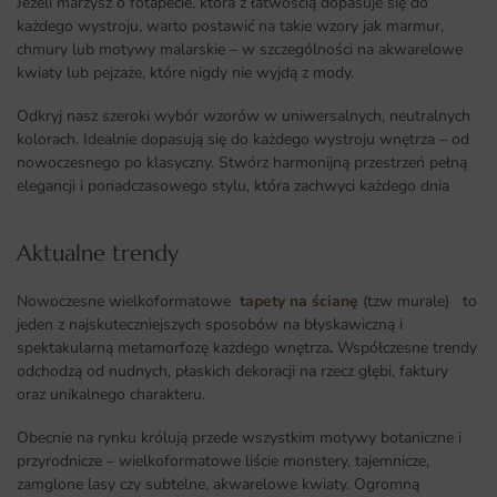
Jeżeli marzysz o fotapecie, która z łatwością dopasuje się do
każdego wystroju, warto postawić na takie wzory jak marmur,
chmury lub motywy malarskie – w szczególności na akwarelowe
kwiaty lub pejzaże, które nigdy nie wyjdą z mody.
Odkryj nasz szeroki wybór wzorów w uniwersalnych, neutralnych
kolorach. Idealnie dopasują się do każdego wystroju wnętrza – od
nowoczesnego po klasyczny. Stwórz harmonijną przestrzeń pełną
elegancji i ponadczasowego stylu, która zachwyci każdego dnia
Aktualne trendy​
Nowoczesne wielkoformatowe
tapety na ścianę
(tzw murale) to
jeden z najskuteczniejszych sposobów na błyskawiczną i
spektakularną metamorfozę każdego wnętrza
.
Współczesne trendy
odchodzą od nudnych, płaskich dekoracji na rzecz głębi, faktury
oraz unikalnego charakteru.
Obecnie na rynku królują przede wszystkim motywy botaniczne i
przyrodnicze – wielkoformatowe liście monstery, tajemnicze,
zamglone lasy czy subtelne, akwarelowe kwiaty. Ogromną