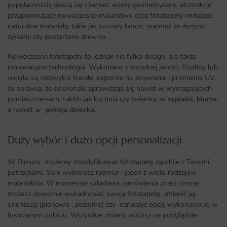
popularnością cieszą się również wzory geometryczne, abstrakcje
przypominające nowoczesne malarstwo oraz fototapety imitujące
naturalne materiały, takie jak surowy beton, marmur ze złotymi
żyłkami czy postarzane drewno.
Nowoczesne fototapety to jednak nie tylko design, ale także
innowacyjna technologia. Wykonane z wysokiej jakości flizeliny lub
winylu są niezwykle trwałe, odporne na zmywanie i promienie UV,
co sprawia, że doskonale sprawdzają się nawet w wymagających
pomieszczeniach, takich jak kuchnia czy łazienka, w
sypialni
,
biurze
,
a nawet w
pokoju dziecka
,
Duży wybór i dużo opcji personalizacji ​
W Dimuro możemy zmodyfikować fototapetę zgodnie z Twoimi
potrzebami. Sam wybierasz rozmiar i jeden z wielu rodzajów
materiałów. W momencie składania zamówienia przez stronę
możesz dowolnie wykadrować swoją fototapetę, zmienić jej
orientację (pionowo , poziomo) czy oznaczyć opcję wykonania jej w
lustrzanym odbiciu. Wszystkie zmiany widzisz na podglądzie.