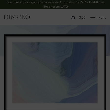
Tylko u nas! Promocja -35% na wszystko! Pozostało
12:27:25
. Dodatkowe
-5% z kodem
LATO
0.00