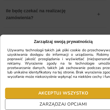
Ile będę czekać na realizację
zamówienia?
Czy mogę zwrócić fototapetę?
Zarządzaj swoją prywatnością
Używamy technologii takich jak pliki cookie do przechowywa
uzyskiwania dostępu do informacji o urządzeniu. Robimy
Jak zamontować fototapetę? / Jak
poprawić jakość przeglądania i wyświetlać (nie)spersona
reklamy. Wyrażenie zgody na te technologie umożl
przygotować ścianę?
przetwarzanie danych, takich jak zachowanie podczas prze
lub unikalne identyfikatory na tej stronie. Brak wyrażenia zgod
wycofanie może niekorzystnie wpłynąć na niektóre cechy i fun
Fototapeta ma inny kolor na telefonie
a inny na komputerze. Jak sprawdzić
AKCEPTUJ WSZYSTKO
kolor?
ZARZĄDZAJ OPCJAMI