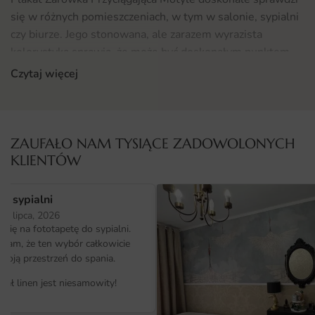
się w różnych pomieszczeniach, w tym w salonie, sypialni
czy biurze. Jego stonowana, ale zarazem wyrazista
kolorystyka sprawia, że może być doskonałym punktem
centralnym w minimalistycznych lub nowoczesnych
Czytaj więcej
wnętrzach. Dodatkowo, dzięki swojej uniwersalności,
plakat idealnie wkomponuje się w styl skandynawski,
industrialny czy boho. Jeśli szukasz inspiracji do aranżacji
przestrzeni, warto sprawdzić także naszą ofertę
fototapet
,
ZAUFAŁO NAM TYSIĄCE ZADOWOLONYCH
które mogą stanowić uzupełnienie dla Twojego wnętrza.
KLIENTÓW
Materiał i jakość druku
o sypialni
Plakat Żarówka Przyciągająca Motyle wykonany jest z
25 lipca, 2026
ię na fototapetę do sypialni.
wysokiej jakości materiałów, które zapewniają trwałość
ałam, że ten wybór całkowicie
oraz intensywność kolorów. Druk odbywa się techniką
moją przestrzeń do spania.
zapewniającą odporność na blaknięcie, co oznacza, że
kolory pozostaną żywe przez długi czas, nawet w
iał linen jest niesamowity!
pomieszczeniach narażonych na działanie promieni