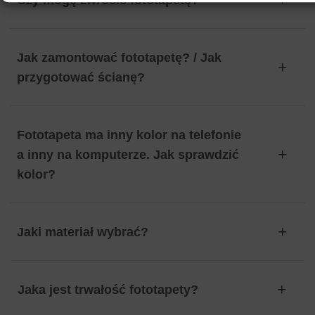
Jak zamontować fototapetę? / Jak
przygotować ścianę?
Fototapeta ma inny kolor na telefonie
a inny na komputerze. Jak sprawdzić
kolor?
Jaki materiał wybrać?
Jaka jest trwałość fototapety?