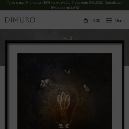
Tylko u nas! Promocja -35% na wszystko! Pozostało
04:13:52
. Dodatkowe
-5% z kodem
LATO
0.00