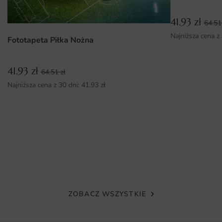
Wysokiej jakości materiały zapewniające długotrwałość
41.93
zł
64.5
oraz odporność na blaknięcie.
Najniższa cena z
Fototapeta Piłka Nożna
Możliwość wyboru wymiarów, idealnych do różnych
przestrzeni.
41.93
zł
Łatwy montaż, który nie wymaga specjalistycznych
64.51
zł
umiejętności.
Najniższa cena z 30 dni:
41.93
zł
ZOBACZ WSZYSTKIE