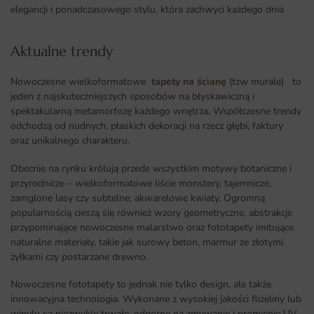
elegancji i ponadczasowego stylu, która zachwyci każdego dnia
Aktualne trendy​
Nowoczesne wielkoformatowe
tapety na ścianę
(tzw murale) to
jeden z najskuteczniejszych sposobów na błyskawiczną i
spektakularną metamorfozę każdego wnętrza
.
Współczesne trendy
odchodzą od nudnych, płaskich dekoracji na rzecz głębi, faktury
oraz unikalnego charakteru.
Obecnie na rynku królują przede wszystkim motywy botaniczne i
przyrodnicze – wielkoformatowe liście monstery, tajemnicze,
zamglone lasy czy subtelne, akwarelowe kwiaty. Ogromną
popularnością cieszą się również wzory geometryczne, abstrakcje
przypominające nowoczesne malarstwo oraz fototapety imitujące
naturalne materiały, takie jak surowy beton, marmur ze złotymi
żyłkami czy postarzane drewno.
Nowoczesne fototapety to jednak nie tylko design, ale także
innowacyjna technologia. Wykonane z wysokiej jakości flizeliny lub
winylu są niezwykle trwałe, odporne na zmywanie i promienie UV,