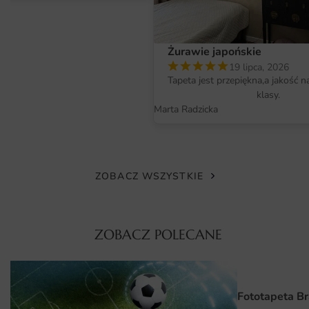
słonecznych. Wysokiej klasy papier oraz inkjetowa
technologia druku gwarantują, że każdy detal jest wyraźny
i zachwyca swoim wyglądem.
Żurawie japońskie
19 lipca, 2026
Wymiary na miarę i łatwy montaż
Tapeta jest przepiękna,a jakość n
Plakat Żarówka Przyciągająca Motyle dostępny jest w
klasy.
różnych wymiarach, co pozwala na dopasowanie go do
Marta Radzicka
indywidualnych potrzeb każdego klienta. Dzięki
możliwości wyboru rozmiaru, możesz zaaranżować plakat
w sposób, który najlepiej odpowiada Twojemu wnętrzu.
Dodatkowo, montaż plakatu jest wyjątkowo prosty i
ZOBACZ WSZYSTKIE
szybki, co sprawia, że każdy może samodzielnie go
zawiesić bez potrzeby angażowania specjalisty. Wystarczy
kilka podstawowych narzędzi i chwila cierpliwości, aby
ZOBACZ POLECANE
cieszyć się piękną dekoracją.
Dlaczego warto wybrać tę fototapetę
Fototapeta Br
Unikalny design, który przyciąga uwagę i ożywia wnętrze.