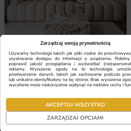
Zarządzaj swoją prywatnością
Używamy technologii takich jak pliki cookie do przechowywa
Mam ścianę o nietypowym kształcie,
uzyskiwania dostępu do informacji o urządzeniu. Robimy
poprawić jakość przeglądania i wyświetlać (nie)spersona
czy da się na niej położyć
reklamy. Wyrażenie zgody na te technologie umożl
przetwarzanie danych, takich jak zachowanie podczas prze
fototapetę?
lub unikalne identyfikatory na tej stronie. Brak wyrażenia zgod
wycofanie może niekorzystnie wpłynąć na niektóre cechy i fun
Ile będę czekać na realizację
AKCEPTUJ WSZYSTKO
zamówienia?
ZARZĄDZAJ OPCJAMI
Czy mogę zwrócić fototapetę?