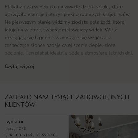
Plakat Żniwa w Pełni to niezwykłe dzieło sztuki, które
uchwyciło esencję natury i piękno rolniczych krajobrazów.
Na pierwszym planie widzimy złociste pola zbóż, które
falują na wietrze, tworząc malowniczy widok. W tle
rozciągają się łagodnie wznoszące się wzgórza, a
zachodzące słońce nadaje całej scenie ciepłe, złote
odcienie. Ten plakat idealnie oddaje atmosferę letnich dni,
zachęcając do refleksji nad urokami przyrody. Dzięki
Czytaj więcej
starannemu uchwyceniu detali, każdy element obrazu
staje się niepowtarzalny i przyciąga wzrok.
Gdzie sprawdzi się fototapeta Plakat Żniwa w Pełni
ZAUFAŁO NAM TYSIĄCE ZADOWOLONYCH
Plakat Żniwa w Pełni doskonale wkomponuje się w
KLIENTÓW
różnorodne wnętrza, nadając im wyjątkowego charakteru.
Sprawdzi się zarówno w salonie, gdzie stanie się
o sypialni
centralnym punktem dekoracyjnym, jak i w jadalni, gdzie
25 lipca, 2026
stworzy przytulną atmosferę podczas rodzinnych spotkań.
ię na fototapetę do sypialni.