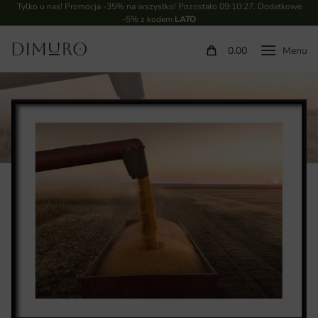
Tylko u nas! Promocja -35% na wszystko! Pozostało
09:10:26
. Dodatkowe
-5% z kodem
LATO
0.00