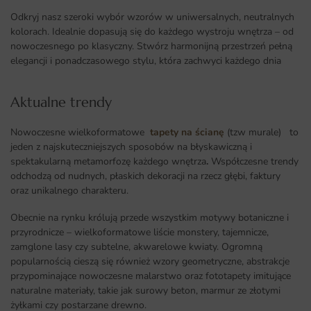
Odkryj nasz szeroki wybór wzorów w uniwersalnych, neutralnych
kolorach. Idealnie dopasują się do każdego wystroju wnętrza – od
nowoczesnego po klasyczny. Stwórz harmonijną przestrzeń pełną
elegancji i ponadczasowego stylu, która zachwyci każdego dnia
Aktualne trendy​
Nowoczesne wielkoformatowe
tapety na ścianę
(tzw murale) to
jeden z najskuteczniejszych sposobów na błyskawiczną i
spektakularną metamorfozę każdego wnętrza
.
Współczesne trendy
odchodzą od nudnych, płaskich dekoracji na rzecz głębi, faktury
oraz unikalnego charakteru.
Obecnie na rynku królują przede wszystkim motywy botaniczne i
przyrodnicze – wielkoformatowe liście monstery, tajemnicze,
zamglone lasy czy subtelne, akwarelowe kwiaty. Ogromną
popularnością cieszą się również wzory geometryczne, abstrakcje
przypominające nowoczesne malarstwo oraz fototapety imitujące
naturalne materiały, takie jak surowy beton, marmur ze złotymi
żyłkami czy postarzane drewno.