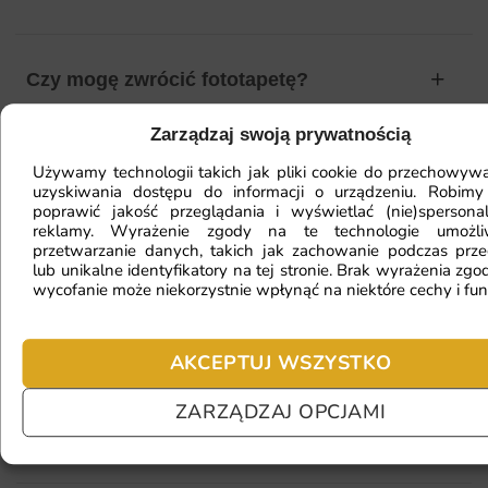
Czy mogę zwrócić fototapetę?
Zarządzaj swoją prywatnością
Jak zamontować fototapetę? / Jak
Używamy technologii takich jak pliki cookie do przechowywa
uzyskiwania dostępu do informacji o urządzeniu. Robimy
przygotować ścianę?
poprawić jakość przeglądania i wyświetlać (nie)spersona
reklamy. Wyrażenie zgody na te technologie umożl
przetwarzanie danych, takich jak zachowanie podczas prze
lub unikalne identyfikatory na tej stronie. Brak wyrażenia zgod
Fototapeta ma inny kolor na telefonie
wycofanie może niekorzystnie wpłynąć na niektóre cechy i fun
a inny na komputerze. Jak sprawdzić
kolor?
AKCEPTUJ WSZYSTKO
ZARZĄDZAJ OPCJAMI
Jaki materiał wybrać?