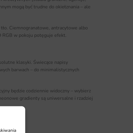
nnym mogą być trudne do okiełznania – ale
h tło. Ciemnogranatowe, antracytowe albo
D RGB w pokoju potęguje efekt.
solutne klasyki. Świecące napisy
wych barwach – do minimalistycznych
yjny będzie codziennie widoczny – wybierz
neonowe gradienty są uniwersalne i rzadziej
skiwania