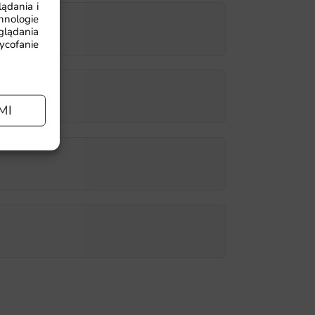
ądania i
hnologie
glądania
wycofanie
MI