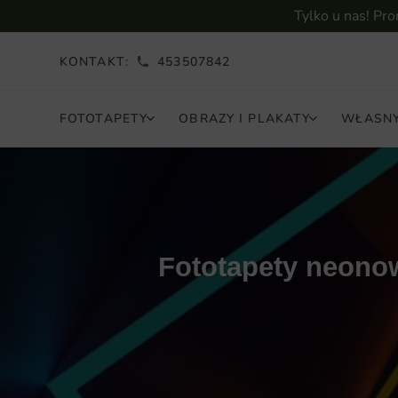
Tylko u nas! Pr
KONTAKT:
453507842
FOTOTAPETY
OBRAZY I PLAKATY
WŁASNY
Fototapety neonow