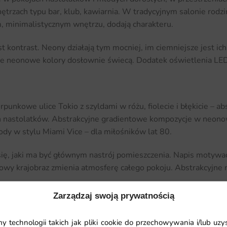
rzach typu bar, klub, kawiarnia. W tradycyjnym salonie rodzi
 minimalistycznym wnętrzu, dodają charakteru.
kontrast. Neony działają tym mocniej, im ciemniejsze jest ic
, że neonowe kolory dosłownie świecą. Dodatek oświetlenia LE
nkowe ulice Tokio z szyldami w różu, fiolecie i błękicie – ab
ch nastolatków. Abstrakcyjne gradientowe kompozycje w neono
dy w stylu Miami Vice – dla miłośników lat 80.
ę, jaki ma być głównym nastrój pomieszczenia. Napis motywac
kowy krajobraz zmienia atmosferę całego pokoju. Abstrakcyjne 
Zarządzaj swoją prywatnością
ania
 technologii takich jak pliki cookie do przechowywania i/lub uzy