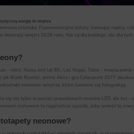
rystyczną energię do wnętrza
neonowa estetyka. Fluorescencyjne kolory, świecące napisy, c
 w dekoracji wnętrz 2026 roku. Nie są dla każdego, ale dla tyc
neony?
ze – retro: Nowy Jork lat 80., Las Vegas, Tokio – miasta pełn
kie jak Blade Runner, anime Akira i gra Cyberpunk 2077 zbudow
 pokochało neonowe wnętrza, które świetnie się fotografują.
a się nie tylko w postaci prawdziwych neonów LED, ale też – 
eonowym motywem to najprostszy sposób, żeby wnieść tę energię
fototapety neonowe?
 w pokojach nastolatków i młodych dorosłych, w przestrzeniach