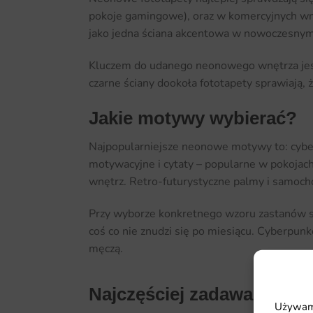
pokoje gamingowe), oraz w komercyjnych wnęt
jako jedna ściana akcentowa w nowoczesnym,
Kluczem do udanego neonowego wnętrza jest 
czarne ściany dookoła fototapety sprawiają
Jakie motywy wybierać?
Najpopularniejsze neonowe motywy to: cyberpu
motywacyjne i cytaty – popularne w pokoja
wnętrz. Retro-futurystyczne palmy i samocho
Przy wyborze konkretnego wzoru zastanów si
coś co nie znudzi się po miesiącu. Cyberpun
męczą.
Najczęściej zadawane pyt
Używamy