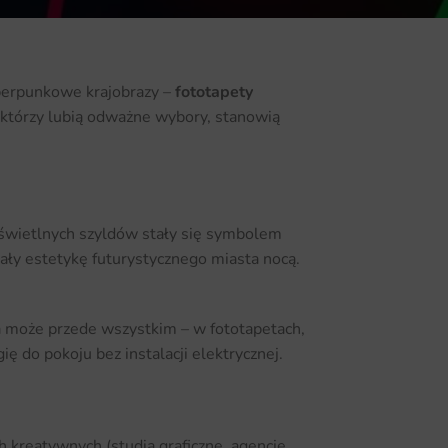
yberpunkowe krajobrazy –
fototapety
h którzy lubią odważne wybory, stanowią
e świetlnych szyldów stały się symbolem
ały estetykę futurystycznego miasta nocą.
a może przede wszystkim – w fototapetach,
 do pokoju bez instalacji elektrycznej.
 kreatywnych (studia graficzne, agencje,