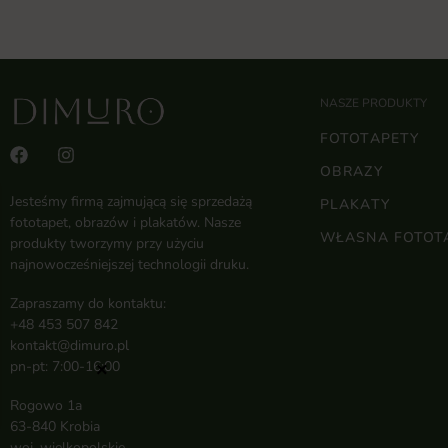
NASZE PRODUKTY
FOTOTAPETY
OBRAZY
Jesteśmy firmą zajmującą się sprzedażą
PLAKATY
fototapet, obrazów i plakatów. Nasze
WŁASNA FOTOT
produkty tworzymy przy użyciu
najnowocześniejszej technologii druku.
Zapraszamy do kontaktu:
+48 453 507 842
kontakt@dimuro.pl
pn-pt: 7:00-16:00
×
Rogowo 1a
63-840 Krobia
woj. wielkopolskie