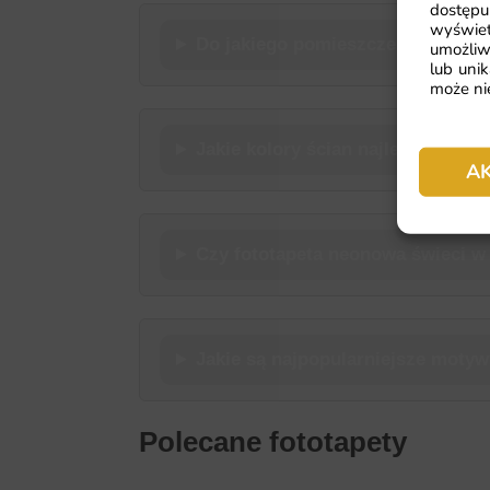
dostępu
wyświet
Do jakiego pomieszczenia pasuje
umożliw
lub unik
może nie
Jakie kolory ścian najlepiej pasu
A
Czy fototapeta neonowa świeci w
Jakie są najpopularniejsze moty
Polecane fototapety