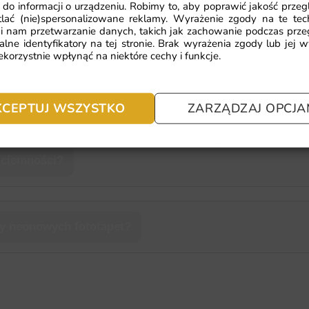
 do informacji o urządzeniu. Robimy to, aby poprawić jakość przegl
lać (nie)spersonalizowane reklamy. Wyrażenie zgody na te tec
 fototapeta neonowa?
i nam przetwarzanie danych, takich jak zachowanie podczas prze
alne identyfikatory na tej stronie. Brak wyrażenia zgody lub jej 
korzystnie wpłynąć na niektóre cechy i funkcje.
ją do neonowej fototapety?
KCEPTUJ WSZYSTKO
ZARZĄDZAJ OPCJA
 ciemności?
wy neonowych fototapet?