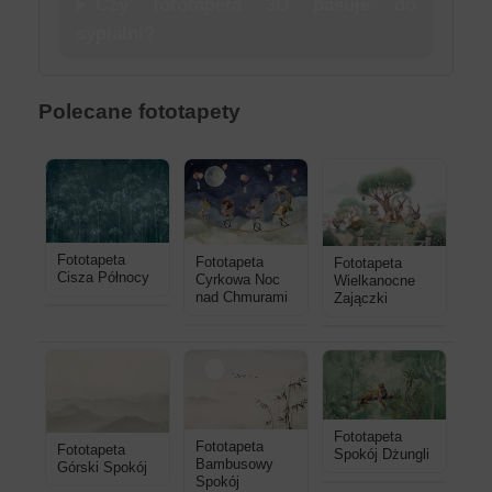
Czy fototapeta 3D pasuje do
sypialni?
Polecane fototapety
Fototapeta
Fototapeta
Fototapeta
Cisza Północy
Cyrkowa Noc
Wielkanocne
nad Chmurami
Zajączki
Fototapeta
Fototapeta
Fototapeta
Spokój Dżungli
Bambusowy
Górski Spokój
Spokój