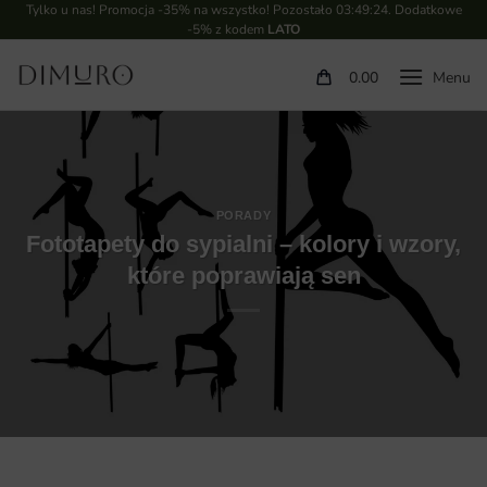
Tylko u nas! Promocja -35% na wszystko! Pozostało
03:49:23
. Dodatkowe
-5% z kodem
LATO
0.00
PORADY
Fototapety do sypialni – kolory i wzory,
które poprawiają sen