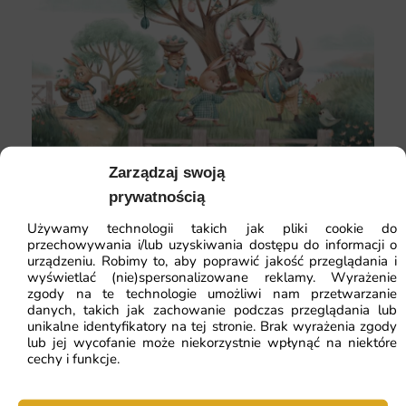
Fototapeta Wielkanocne Zajączki —
Zobacz produkt →
Zarządzaj swoją
prywatnością
Romantyczne motywy kwiatowe – piwonie,
Używamy technologii takich jak pliki cookie do
magnolie, akwarelowe kwiaty – tworzą kobiecą,
przechowywania i/lub uzyskiwania dostępu do informacji o
intymną atmosferę sprzyjającą bliskości i relaksowi.
urządzeniu. Robimy to, aby poprawić jakość przeglądania i
wyświetlać (nie)spersonalizowane reklamy. Wyrażenie
Nocne niebo z gwiazdami lub księżycem działa
zgody na te technologie umożliwi nam przetwarzanie
medytacyjnie i nadaje sypialni kosmiczny wymiar.
danych, takich jak zachowanie podczas przeglądania lub
unikalne identyfikatory na tej stronie. Brak wyrażenia zgody
Skandynawskie, minimalistyczne motywy – brzozy,
lub jej wycofanie może niekorzystnie wpłynąć na niektóre
sosny, proste geometrie – sprawdzają się w
cechy i funkcje.
nowoczesnych, jasnych sypialniach.