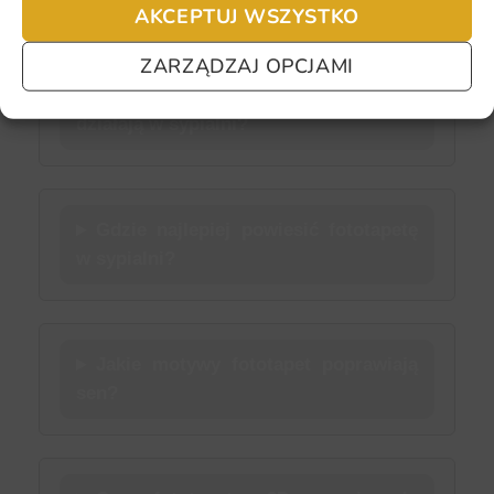
AKCEPTUJ WSZYSTKO
Najczęściej zadawane pytania
ZARZĄDZAJ OPCJAMI
Jakie kolory fototapety najlepiej
działają w sypialni?
Gdzie najlepiej powiesić fototapetę
w sypialni?
Jakie motywy fototapet poprawiają
sen?