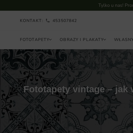
Tylko u nas! Pr
KONTAKT:
453507842
FOTOTAPETY
OBRAZY I PLAKATY
WŁASNY
Fototapety vintage – ja