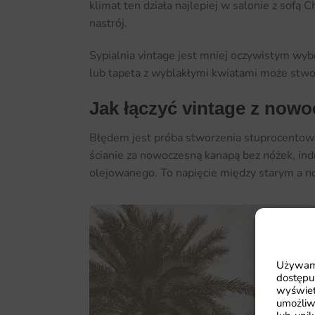
klimat ten działa najlepiej w salonie z sofą
nastrój.
Sypialnia vintage jest mniej oczywistym wybor
lub tapeta z wyblakłymi kwiatami może stwor
Jak łączyć vintage z now
Błędem jest próba stworzenia stuprocentowo 
ścianie za nowoczesną kanapą bez nóżek, in
olejowanego. To napięcie między starym a no
Używamy
dostępu
wyświet
umożliw