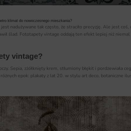
 retro klimat do nowoczesnego mieszkania?
est nadużywane tak często, że straciło precyzję. Ale jest coś,
awił ślad. Fototapety vintage oddają ten efekt lepiej niż niema
ety vintage?
oczy. Sepia, zżółknięty krem, stłumiony błękit i pordzewiała ce
 różnych epok: plakaty z lat 20. w stylu art deco, botaniczne ilu