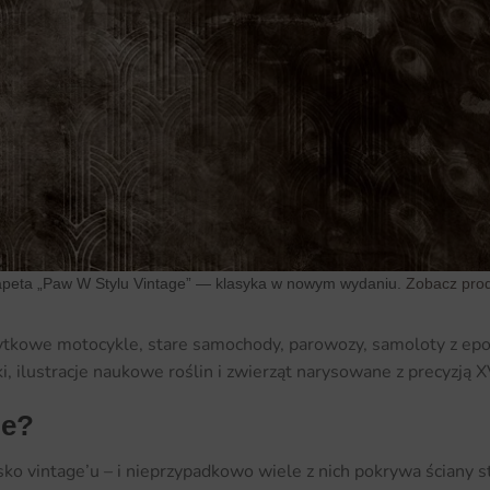
apeta „Paw W Stylu Vintage” — klasyka w nowym wydaniu.
Zobacz pro
kowe motocykle, stare samochody, parowozy, samoloty z epoki –
niki, ilustracje naukowe roślin i zwierząt narysowane z precyzją
ge?
isko vintage’u – i nieprzypadkowo wiele z nich pokrywa ściany