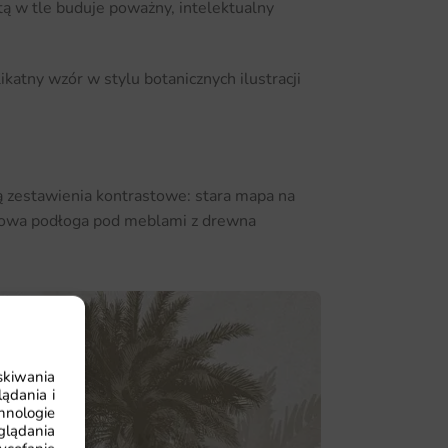
etą w tle buduje poważny, intelektualny
ikatny wzór w stylu botanicznych ilustracji
ą zestawienia kontrastowe: stara mapa na
onowa podłoga pod meblami z drewna
skiwania
ądania i
hnologie
glądania