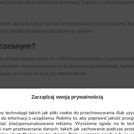
 Chesterfield lub w bibliotece domowej. Gabinet z retro fototap
em, ale jeśli lubisz klimaty prowansalskie lub rustykalne, del
zyć bardzo przytulną przestrzeń do spania.
oczesnym?
vintage’owego wnętrza – efekt bywa teatralny. Lepiej działaj
dustrialne metalowe lampy na tle botanicznej fototapety, bet
wym jest właśnie tym, co robi wrażenie.
Zarządzaj swoją prywatnością
 technologii takich jak pliki cookie do przechowywania i/lub uzy
 do informacji o urządzeniu. Robimy to, aby poprawić jakość przegl
lać (nie)spersonalizowane reklamy. Wyrażenie zgody na te tec
i nam przetwarzanie danych, takich jak zachowanie podczas prze