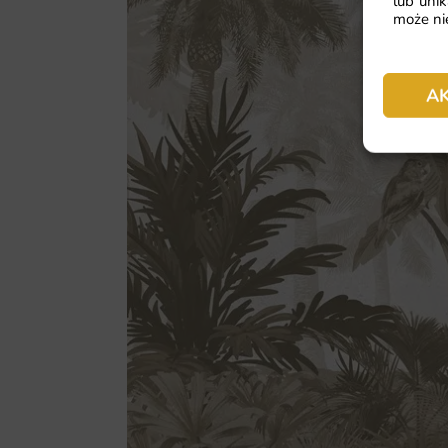
lub unik
może nie
A