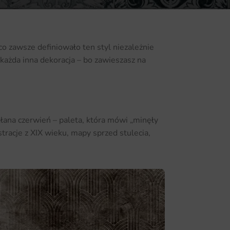
 co zawsze definiowało ten styl niezależnie
l każda inna dekoracja – bo zawieszasz na
głana czerwień – paleta, która mówi „minęły
stracje z XIX wieku, mapy sprzed stulecia,