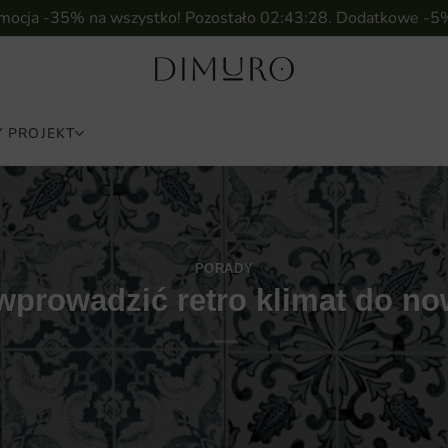
omocja -35% na wszystko! Pozostało
02:43:26
. Dodatkowe -5
 PROJEKT
PORADY
k wprowadzić retro klimat do 