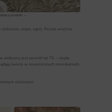
obacz produkt →
(żółcienie, sepie, ugry). Reszta wnętrza
e widoczny jest powrót lat 70. – ciepłe
yglądają świeżo w nowoczesnych mieszkaniach.
inionym stuleciami.