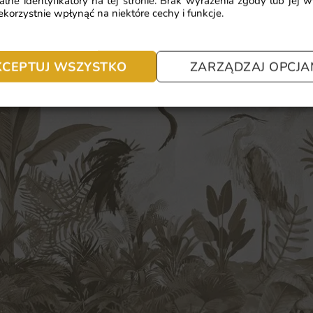
alne identyfikatory na tej stronie. Brak wyrażenia zgody lub jej 
korzystnie wpłynąć na niektóre cechy i funkcje.
KCEPTUJ WSZYSTKO
ZARZĄDZAJ OPCJA