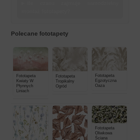
Ile czasu zajmuje samodzielny
montaż fototapety?
Polecane fototapety
Fototapeta
Fototapeta
Fototapeta
Egzotyczna
Kwiaty W
Tropikalny
Oaza
Płynnych
Ogród
Liniach
Fototapeta
Oliwkowa
Ściana