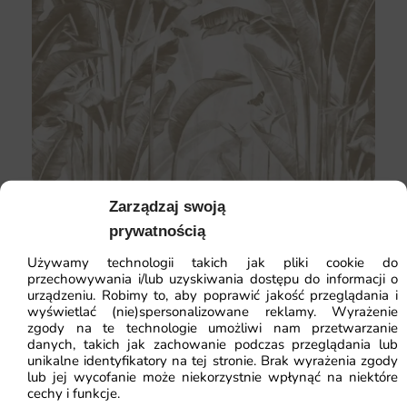
Fototapeta Egzotyczna Oaza —
Zobacz produkt →
Zarządzaj swoją
prywatnością
Łączenia między pasami powinny być
Używamy technologii takich jak pliki cookie do
niedostrzegalne – tapeta flizelinowa łączy się na
przechowywania i/lub uzyskiwania dostępu do informacji o
styk (krawędź przy krawędzi), nie na zakładkę.
urządzeniu. Robimy to, aby poprawić jakość przeglądania i
wyświetlać (nie)spersonalizowane reklamy. Wyrażenie
Wyrównuj wzór między pasami z dokładnością co do
zgody na te technologie umożliwi nam przetwarzanie
milimetra, zanim klej wyschnie. Wszelkie poprawki
danych, takich jak zachowanie podczas przeglądania lub
można robić przez pierwsze 10-15 minut. Po
unikalne identyfikatory na tej stronie. Brak wyrażenia zgody
lub jej wycofanie może niekorzystnie wpłynąć na niektóre
wyschnięciu odetnij naddatki przy suficie i podłodze
cechy i funkcje.
ostrym nożem prowadzonym po liniale.