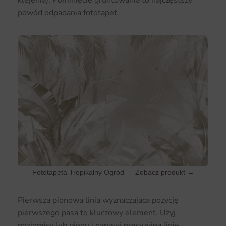
klejenia). Pominięcie gruntowania to najczęstszy
powód odpadania fototapet.
Fototapeta Tropikalny Ogród —
Zobacz produkt →
Pierwsza pionowa linia wyznaczająca pozycję
pierwszego pasa to kluczowy element. Użyj
poziomicy lub pionu i narysuj precyzyjną linię