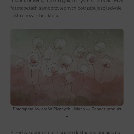
miarka, ołówek, mokra gąbka i czyste ściereczki. Przy
fototapetach samoprzylepnych potrzebujesz jedynie
rakla i noża – bez kleju.
Fototapeta Kwiaty W Płynnych Liniach —
Zobacz produkt
→
Przed zakupem zmierz ścianę dokładnie, dodając po