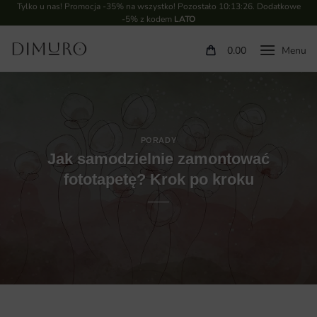
Tylko u nas! Promocja -35% na wszystko! Pozostało
10:13:26
. Dodatkowe
-5% z kodem
LATO
0.00
PORADY
Jak samodzielnie zamontować
fototapetę? Krok po kroku