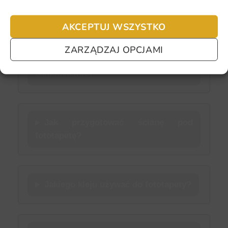
AKCEPTUJ WSZYSTKO
Najczęściej zadawane pytania
ZARZĄDZAJ OPCJAMI
Czy fototapetę da się zamontować
samodzielnie?
Jak przygotować ścianę pod
fototapetę?
Jakiego kleju używać do fototapety?