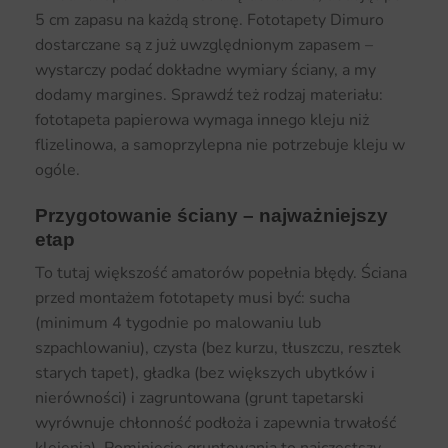
5 cm zapasu na każdą stronę. Fototapety Dimuro
dostarczane są z już uwzględnionym zapasem –
wystarczy podać dokładne wymiary ściany, a my
dodamy margines. Sprawdź też rodzaj materiału:
fototapeta papierowa wymaga innego kleju niż
flizelinowa, a samoprzylepna nie potrzebuje kleju w
ogóle.
Przygotowanie ściany – najważniejszy
etap
To tutaj większość amatorów popełnia błędy. Ściana
przed montażem fototapety musi być: sucha
(minimum 4 tygodnie po malowaniu lub
szpachlowaniu), czysta (bez kurzu, tłuszczu, resztek
starych tapet), gładka (bez większych ubytków i
nierówności) i zagruntowana (grunt tapetarski
wyrównuje chłonność podłoża i zapewnia trwałość