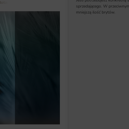
Jeśli potrzebujesz konkretną 
totapety do salonu
Fototapeta Błękitne Pióra
sprzedającego. W przeciwnym 
mniejszą ilość brytów.