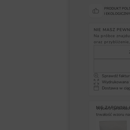
PRODUKT POLS
I EKOLOGICZN
NIE MASZ PEW
Na próbce znajduj
oraz przybliżenie
Sprawdź faktur
Wydrukowana w
Dostawa w ciąg
NIE ZAPOMNIJ 
Wybierz sprawdzon
trwałość wzoru na 