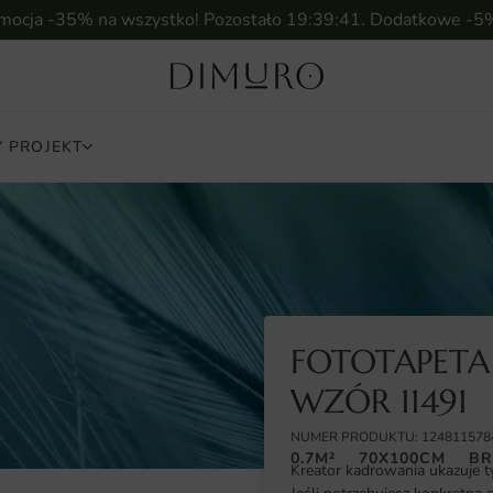
omocja -35% na wszystko! Pozostało
19:39:39
. Dodatkowe -5
 PROJEKT
FOTOTAPETA 
WZÓR 11491
NUMER PRODUKTU: 124811578
0.7M²
70X100CM
BR
Kreator kadrowania ukazuje t