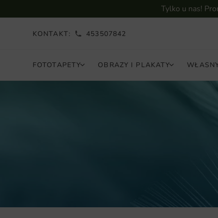
Tylko u nas! Pr
KONTAKT:
453507842
FOTOTAPETY
OBRAZY I PLAKATY
WŁASNY