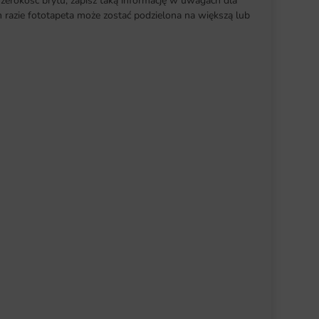
szerokość brytu, zapisz taką informację w uwagach dla
razie fototapeta może zostać podzielona na większą lub