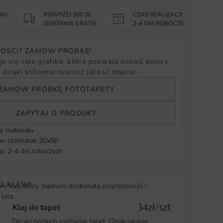
KI
POWYŻEJ 500 ZŁ
CZAS REALIZACJI
Y
DOSTAWA GRATIS
2-4 DNI ROBOCZE
NOŚCI? ZAMÓW PRÓBKĘ!
e się cała grafika, która pozwala ocenić kolory
, dzięki któremu ocenisz jakość zdjęcia.
ZAMÓW PRÓBKĘ FOTOTAPETY
ZAPYTAJ O PRODUKT
ę materiału
 rozmiarze 30x50
u 2-4 dni roboczych
O KLEJU!
y klej, który zapewni doskonałą przyczepność i
lata.
34zł/szt
Klej do tapet
Do wszystkich rodzajów tapet. Opakowanie