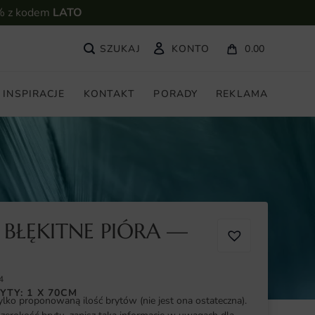
% z kodem
LATO
KONTO
0.00
INSPIRACJE
KONTAKT
PORADY
REKLAMA
BŁĘKITNE PIÓRA —
4
YTY: 1 X 70CM
ylko proponowaną ilość brytów (nie jest ona ostateczna).