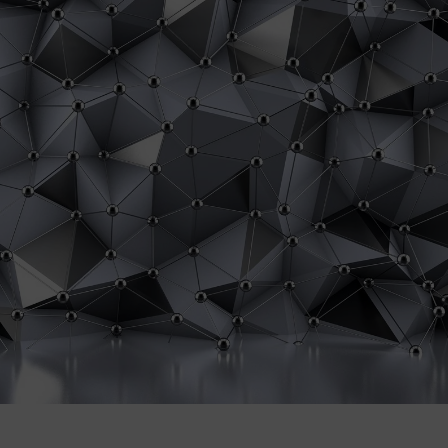
wysoka jakość druku oddająca każ
fototapeta na wymiar ściany
ekologiczne podłoża z atestami