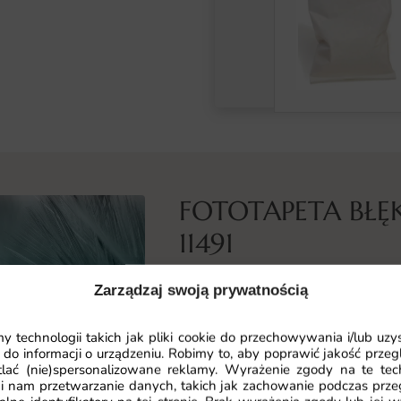
FOTOTAPETA BŁĘ
11491
Co przedstawia ta fototapeta
Zarządzaj swoją prywatnością
Fototapeta Błękitne Pióra to auto
ścianie wyjątkowy nastrój. Linie, p
 technologii takich jak pliki cookie do przechowywania i/lub uzy
 do informacji o urządzeniu. Robimy to, aby poprawić jakość przegl
intrygującą całość.
lać (nie)spersonalizowane reklamy. Wyrażenie zgody na te tec
i nam przetwarzanie danych, takich jak zachowanie podczas prze
Spójna kolorystyka motywu ułatw