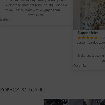
doradziła nam mocny i łatwy w utrzymaniu
w czystości materiał (vinyl brush). Ściana w
pokoju naszej królewny wygląda teraz
przepięknie !
IzaBella
Super efekt !
2 si
Jestem bardzo zad
fo
Efekt jest lepszy n
cu
Weronika
ZOBACZ POLECANE