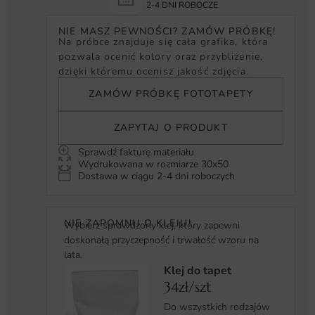
2-4 DNI ROBOCZE
NIE MASZ PEWNOŚCI? ZAMÓW PRÓBKĘ!
Na próbce znajduje się cała grafika, która
pozwala ocenić kolory oraz przybliżenie,
dzięki któremu ocenisz jakość zdjęcia.
ZAMÓW PRÓBKĘ FOTOTAPETY
ZAPYTAJ O PRODUKT
Sprawdź fakturę materiału
Wydrukowana w rozmiarze 30x50
Dostawa w ciągu 2-4 dni roboczych
NIE ZAPOMNIJ O KLEJU!
Wybierz sprawdzony klej, który zapewni
doskonałą przyczepność i trwałość wzoru na
lata.
Klej do tapet
34zł/szt
Do wszystkich rodzajów