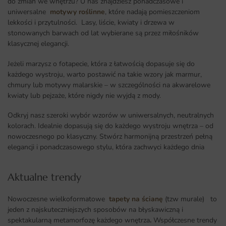
do zmian we wnętrzu? U nas znajdziesz ponadczasowe i
uniwersalne
motywy roślinne
, które nadają pomieszczeniom
lekkości i przytulności. Lasy, liście, kwiaty i drzewa w
stonowanych barwach od lat wybierane są przez miłośników
klasycznej elegancji.
Jeżeli marzysz o fotapecie, która z łatwością dopasuje się do
każdego wystroju, warto postawić na takie wzory jak marmur,
chmury lub motywy malarskie – w szczególności na akwarelowe
kwiaty lub pejzaże, które nigdy nie wyjdą z mody.
Odkryj nasz szeroki wybór wzorów w uniwersalnych, neutralnych
kolorach. Idealnie dopasują się do każdego wystroju wnętrza – od
nowoczesnego po klasyczny. Stwórz harmonijną przestrzeń pełną
elegancji i ponadczasowego stylu, która zachwyci każdego dnia
Aktualne trendy​
Nowoczesne wielkoformatowe
tapety na ścianę
(tzw murale) to
jeden z najskuteczniejszych sposobów na błyskawiczną i
spektakularną metamorfozę każdego wnętrza
.
Współczesne trendy