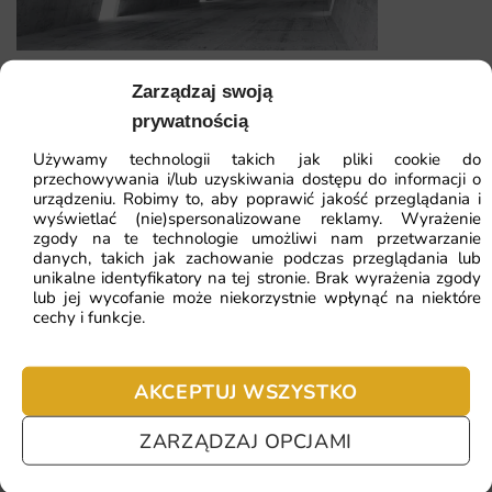
zamówienia.
Dlaczego warto wybrać tę fototapetę
Fototapeta Korytarz 3D
Zarządzaj swoją
Decydując się na fototapetę Błękitny Lot, otrzymujesz nie
prywatnością
tylko estetyczną dekorację, ale i trwały produkt, który
41.93
zł
64.51
zł
Używamy technologii takich jak pliki cookie do
posłuży na lata. Każdy egzemplarz jest drukowany na
przechowywania i/lub uzyskiwania dostępu do informacji o
zamówienie z dbałością o szczegóły.
Najniższa cena z 30 dni:
41.93
zł
urządzeniu. Robimy to, aby poprawić jakość przeglądania i
wyświetlać (nie)spersonalizowane reklamy. Wyrażenie
zgody na te technologie umożliwi nam przetwarzanie
dynamiczny motyw lotniczy dodający charakteru
ZOBACZ WSZYSTKIE
danych, takich jak zachowanie podczas przeglądania lub
unikalne identyfikatory na tej stronie. Brak wyrażenia zgody
klimatyczne ujęcie maszyny w pełnej krasie
lub jej wycofanie może niekorzystnie wpłynąć na niektóre
wyrazisty akcent dla pasjonatów aerodynamiki
cechy i funkcje.
Najczęściej zadawane pytania
męska estetyka idealna do gabinetu i salonu
Pomagamy i doradzamy przy każdym zakupie. Ale jeżeli
AKCEPTUJ WSZYSTKO
nie chcesz czekać – sprawdź najczęściej zadawane pytania.
ZARZĄDZAJ OPCJAMI