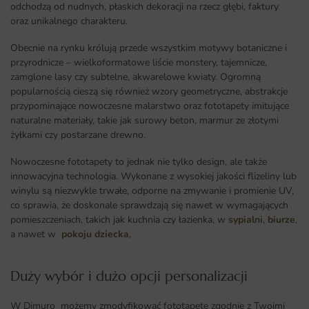
odchodzą od nudnych, płaskich dekoracji na rzecz głębi, faktury
oraz unikalnego charakteru.
Obecnie na rynku królują przede wszystkim motywy botaniczne i
przyrodnicze – wielkoformatowe liście monstery, tajemnicze,
zamglone lasy czy subtelne, akwarelowe kwiaty. Ogromną
popularnością cieszą się również wzory geometryczne, abstrakcje
przypominające nowoczesne malarstwo oraz fototapety imitujące
naturalne materiały, takie jak surowy beton, marmur ze złotymi
żyłkami czy postarzane drewno.
Nowoczesne fototapety to jednak nie tylko design, ale także
innowacyjna technologia. Wykonane z wysokiej jakości flizeliny lub
winylu są niezwykle trwałe, odporne na zmywanie i promienie UV,
co sprawia, że doskonale sprawdzają się nawet w wymagających
pomieszczeniach, takich jak kuchnia czy łazienka, w
sypialni
,
biurze
,
a nawet w
pokoju dziecka
,
Duży wybór i dużo opcji personalizacji ​
W Dimuro możemy zmodyfikować fototapetę zgodnie z Twoimi