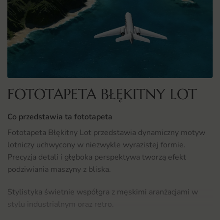
FOTOTAPETA BŁĘKITNY LOT
Co przedstawia ta fototapeta
Fototapeta Błękitny Lot przedstawia dynamiczny motyw
lotniczy uchwycony w niezwykle wyrazistej formie.
Precyzja detali i głęboka perspektywa tworzą efekt
podziwiania maszyny z bliska.
Stylistyka świetnie współgra z męskimi aranżacjami w
stylu industrialnym oraz retro.