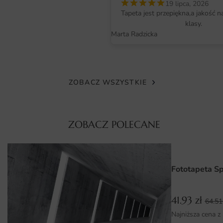
19 lipca, 2026
domowników, w tym alergików oraz dzieci.
Tapeta jest przepiękna,a jakość n
klasy.
Faktura podłoża dodatkowo wzbogaca odbiór grafiki,
Marta Radzicka
nadając jej szlachetnego charakteru. Dzięki temu
fototapeta zachowuje swoje walory wizualne przez wiele
lat użytkowania.
ZOBACZ WSZYSTKIE
Wymiary na miarę i łatwy montaż
Fototapetę przygotowujemy na wymiar — wystarczy
podać dokładne wymiary ściany, a my dopasujemy grafikę
ZOBACZ POLECANE
bez utraty jej proporcji i kompozycji. Druk dzielimy na
wygodne pasy, które układa się łatwo nawet bez
wcześniejszego doświadczenia.
Fototapeta S
Montaż przebiega szybko: przygotowane podłoże, klej do
tapet i staranne dopasowanie krawędzi to wszystko,
41.93
zł
64.5
czego potrzeba do uzyskania profesjonalnego efektu. W
Najniższa cena z
razie potrzeby służymy wskazówkami na każdym etapie