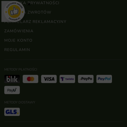
POLITYKA PRYWATNOŚCI
×
POLITYKA ZWROTÓW
FORMULARZ REKLAMACYJNY
ZAMÓWIENIA
MOJE KONTO
REGULAMIN
METODY PŁATNOŚCI
METODY DOSTAWY