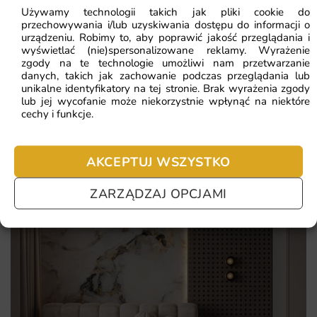
Używamy technologii takich jak pliki cookie do
typowych aranżacji
przechowywania i/lub uzyskiwania dostępu do informacji o
urządzeniu. Robimy to, aby poprawić jakość przeglądania i
Najczęściej zadawane pytania
Wysoka rozdzielczość wydruku i staranne odwzorowanie
wyświetlać (nie)spersonalizowane reklamy. Wyrażenie
kolorów
zgody na te technologie umożliwi nam przetwarzanie
Pomagamy i doradzamy przy każdym zakupie. Ale jeżeli
danych, takich jak zachowanie podczas przeglądania lub
nie chcesz czekać – sprawdź najczęściej zadawane pytania.
Materiał odporny na blaknięcie i codzienne użytkowanie
unikalne identyfikatory na tej stronie. Brak wyrażenia zgody
lub jej wycofanie może niekorzystnie wpłynąć na niektóre
Produkcja na wymiar – fototapeta dopasowana do każdej
cechy i funkcje.
ściany
AKCEPTUJ WSZYSTKO
ZARZĄDZAJ OPCJAMI