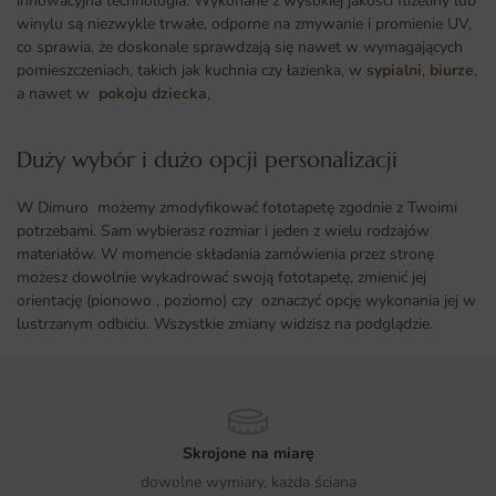
innowacyjna technologia. Wykonane z wysokiej jakości flizeliny lub
winylu są niezwykle trwałe, odporne na zmywanie i promienie UV,
co sprawia, że doskonale sprawdzają się nawet w wymagających
pomieszczeniach, takich jak kuchnia czy łazienka, w
sypialni
,
biurze
,
a nawet w
pokoju dziecka
,
Duży wybór i dużo opcji personalizacji ​
W Dimuro możemy zmodyfikować fototapetę zgodnie z Twoimi
potrzebami. Sam wybierasz rozmiar i jeden z wielu rodzajów
materiałów. W momencie składania zamówienia przez stronę
możesz dowolnie wykadrować swoją fototapetę, zmienić jej
orientację (pionowo , poziomo) czy oznaczyć opcję wykonania jej w
lustrzanym odbiciu. Wszystkie zmiany widzisz na podglądzie.
Skrojone na miarę
dowolne wymiary, każda ściana