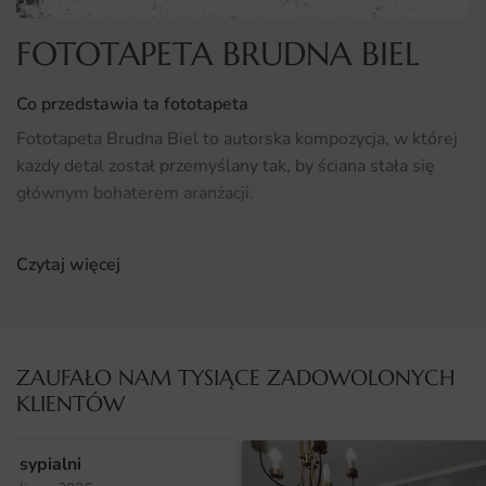
FOTOTAPETA BRUDNA BIEL
Co przedstawia ta fototapeta
Fototapeta Brudna Biel to autorska kompozycja, w której
każdy detal został przemyślany tak, by ściana stała się
głównym bohaterem aranżacji.
Bogactwo szczegółów i przemyślana paleta barw
Czytaj więcej
sprawiają, że obraz zachwyca z każdej odległości. To
kompozycja, która od pierwszego spojrzenia zwraca
uwagę i nadaje wnętrzu indywidualny charakter, pasując
zarówno do nowoczesnych, jak i klasycznych aranżacji.
ZAUFAŁO NAM TYSIĄCE ZADOWOLONYCH
Gdzie sprawdzi się fototapeta Brudna Biel
KLIENTÓW
Aranżacja z fototapetą Brudna Biel szczególnie dobrze
wygląda w pomieszczeniach, w których szukamy
o sypialni