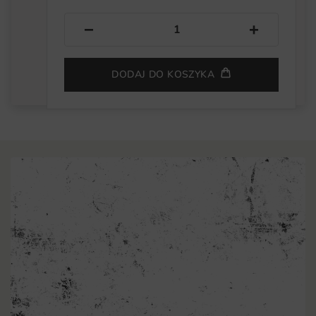
−
+
DODAJ DO KOSZYKA