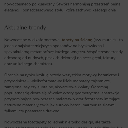
nowoczesnego po klasyczny. Stwórz harmonijną przestrzeń pełną
elegancji i ponadczasowego stylu, która zachwyci każdego dnia
Aktualne trendy​
Nowoczesne wielkoformatowe
tapety na ścianę
(tzw murale) to
jeden z najskuteczniejszych sposobów na błyskawiczną i
spektakularną metamorfozę każdego wnętrza
.
Współczesne trendy
odchodzą od nudnych, płaskich dekoracji na rzecz głębi, faktury
oraz unikalnego charakteru.
Obecnie na rynku królują przede wszystkim motywy botaniczne i
przyrodnicze – wielkoformatowe liście monstery, tajemnicze,
zamglone lasy czy subtelne, akwarelowe kwiaty. Ogromną
popularnością cieszą się również wzory geometryczne, abstrakcje
przypominające nowoczesne malarstwo oraz fototapety imitujące
naturalne materiały, takie jak surowy beton, marmur ze złotymi
żyłkami czy postarzane drewno.
Nowoczesne fototapety to jednak nie tylko design, ale także