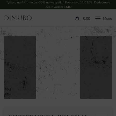
Tylko u nas! Promocja -35% na wszystko! Pozostało
11:03:02
. Dodatkowe
-5% z kodem
LATO
0.00