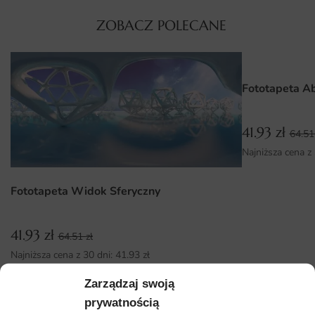
Wymiary na miarę i łatwy montaż
ZOBACZ POLECANE
Format wydruku ustalasz samodzielnie, co pozwala
dopasować kompozycję zarówno do niewielkich, jak i
wyjątkowo dużych powierzchni.
Fototapeta A
Do przyklejenia wystarczy klej do tapet wymagających,
równa ściana oraz odrobina cierpliwości – instrukcja krok
41.93
zł
64.5
po kroku ułatwia całą pracę. Cały proces jest przyjazny
Najniższa cena z
nawet dla osób, które po raz pierwszy stykają się z
fototapetą wielkoformatową.
Fototapeta Widok Sferyczny
Dlaczego warto wybrać tę fototapetę
Decyzja o zamówieniu fototapety Brudna Biel to wybór
41.93
zł
64.51
zł
dekoracji, która łączy estetykę z trwałością na wiele lat.
Najniższa cena z 30 dni:
41.93
zł
Połączenie estetyki, trwałości oraz wygodnej produkcji na
wymiar sprawia, że dekoracja posłuży przez wiele lat.
Zarządzaj swoją
ZOBACZ WSZYSTKIE
prywatnością
Autorska kompozycja wyróżniająca wnętrze na tle