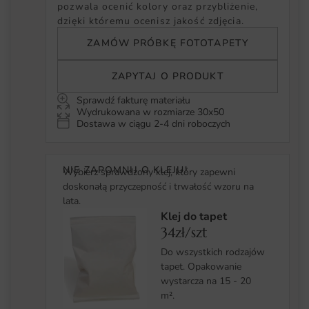
pozwala ocenić kolory oraz przybliżenie,
dzięki któremu ocenisz jakość zdjęcia.
ZAMÓW PRÓBKĘ FOTOTAPETY
ZAPYTAJ O PRODUKT
Sprawdź fakturę materiału
Wydrukowana w rozmiarze 30x50
Dostawa w ciągu 2-4 dni roboczych
NIE ZAPOMNIJ O KLEJU!
Wybierz sprawdzony klej, który zapewni
doskonałą przyczepność i trwałość wzoru na
lata.
Klej do tapet
34zł/szt
Do wszystkich rodzajów
tapet. Opakowanie
wystarcza na 15 - 20
m².