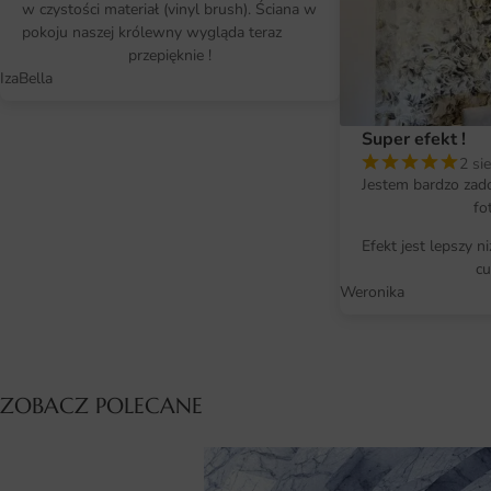
w czystości materiał (vinyl brush). Ściana w
pokoju naszej królewny wygląda teraz
przepięknie !
IzaBella
Super efekt !
2 si
Jestem bardzo zad
fo
Efekt jest lepszy n
cu
Weronika
ZOBACZ POLECANE