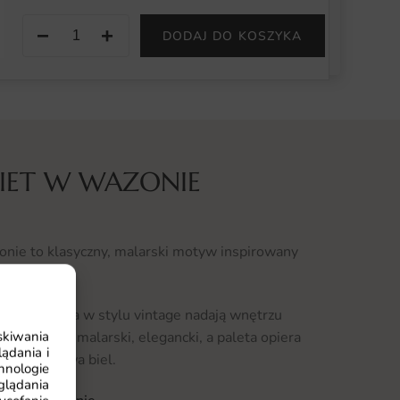
−
+
DODAJ DO KOSZYKA
IET W WAZONIE
nie to klasyczny, malarski motyw inspirowany
 i kompozycja w stylu vintage nadają wnętrzu
skiwania
o klasyczny, malarski, elegancki, a paleta opiera
ądania i
róż i kremowa biel.
hnologie
glądania