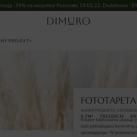
omocja -35% na wszystko! Pozostało
13:05:21
. Dodatkowe -5
NY PROJEKT
FOTOTAPETA
NUMER PRODUKTU: 137242816
0.7M²
70X100CM
BR
Kreator kadrowania ukazuje t
Jeśli potrzebujesz konkretną 
sprzedającego. W przeciwnym 