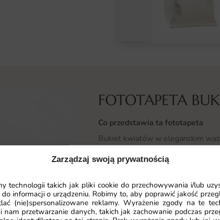
FOTOTAPETA BUK
Co przedstawia ta fototapeta
Bukiet kwiatów w eleganckim wazo
martwą naturą.
Zarządzaj swoją prywatnością
Subtelne światło, delikatne płatki
 technologii takich jak pliki cookie do przechowywania i/lub uzy
artystyczny szyk. Klimat aranżacji t
 do informacji o urządzeniu. Robimy to, aby poprawić jakość przegl
się na barwach takich jak pastele, 
lać (nie)spersonalizowane reklamy. Wyrażenie zgody na te tec
i nam przetwarzanie danych, takich jak zachowanie podczas prze