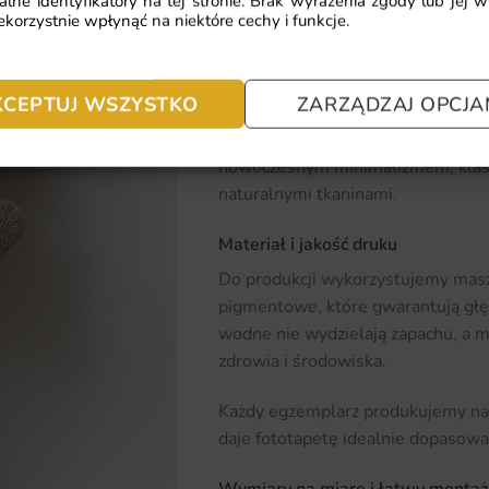
Gdzie sprawdzi się fototapeta Bu
alne identyfikatory na tej stronie. Brak wyrażenia zgody lub jej 
korzystnie wpłynąć na niektóre cechy i funkcje.
Fototapeta Bukiet w Wazonie odnaj
Sprawdzi się jako wyrazisty akcent
także jako oryginalna dekoracja jad
KCEPTUJ WSZYSTKO
ZARZĄDZAJ OPCJA
Polecamy ją szczególnie do aranżac
nowoczesnym minimalizmem, klasy
naturalnymi tkaninami.
Materiał i jakość druku
Do produkcji wykorzystujemy masz
pigmentowe, które gwarantują głęb
wodne nie wydzielają zapachu, a m
zdrowia i środowiska.
Każdy egzemplarz produkujemy na 
daje fototapetę idealnie dopasowa
Wymiary na miarę i łatwy montaż