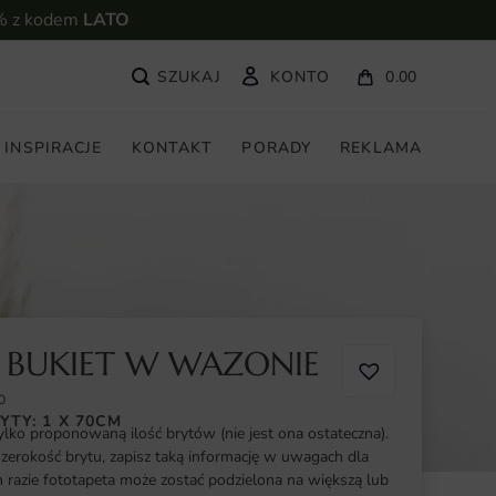
% z kodem
LATO
KONTO
0.00
INSPIRACJE
KONTAKT
PORADY
REKLAMA
 BUKIET W WAZONIE
0
YTY: 1 X 70CM
ylko proponowaną ilość brytów (nie jest ona ostateczna).
szerokość brytu, zapisz taką informację w uwagach dla
razie fototapeta może zostać podzielona na większą lub