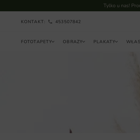
Tylko u nas! Pr
KONTAKT:
453507842
FOTOTAPETY
OBRAZY
PLAKATY
WŁAS