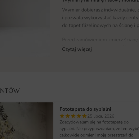
Wymiar dobierasz indywidualnie, 
i pozwala wykorzystać każdy centy
do tapet flizelinowych na ścianę i 
Przed zamówieniem zmierz ścianę 
Wazonie może też posłużyć jako du
Czytaj więcej
Dlaczego warto wybrać tę fotota
Wybierając ten wzór, decydujesz si
druku i wygodę zakupu. To dobre r
i tych, którzy chcą szybko odświeży
IENTÓW
Najważniejsze atuty fototapety B
Fototapeta do sypialni
produkcja na zamówienie w dowol
25 lipca, 2026
Zdecydowałam się na fototapetę do
kompozycja świetnie współgra z n
sypialni. Nie przypuszczałam, że ten wyb
całkowicie odmieni moją przestrzeń do
kolory zachowują głębię nawet w