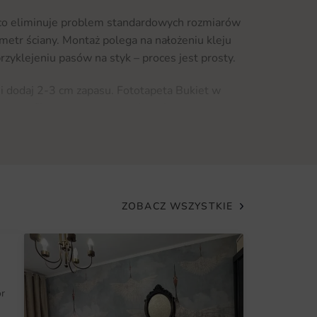
co eliminuje problem standardowych rozmiarów
metr ściany. Montaż polega na nałożeniu kleju
przyklejeniu pasów na styk – proces jest prosty.
i dodaj 2-3 cm zapasu. Fototapeta Bukiet w
ża grafika w geometrycznej ramie.
petę
ę na dekorację łączącą autorski projekt, jakość
ozwiązanie zarówno dla osób remontujących, jak
ć aranżację.
ZOBACZ WSZYSTKIE
ukiet w Wazonie:
nym formacie ściany
aturalnym drewnem, betonem i metalem
ór
 mocno oświetlonych pomieszczeniach