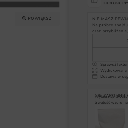
I EKOLOGICZN
POWIĘKSZ
NIE MASZ PEW
Na próbce znajduj
oraz przybliżenie
Sprawdź faktur
Wydrukowana w
Dostawa w ciąg
NIE ZAPOMNIJ 
Wybierz sprawdzon
trwałość wzoru na 