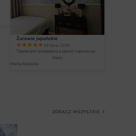
ski, elegancki – łatwo dopasujesz go do wnętrza
Żurawie japońskie
19 lipca, 2026
Tapeta jest przepiękna,a jakość najwyższej
klasy.
Marta Radzicka
ZOBACZ WSZYSTKIE