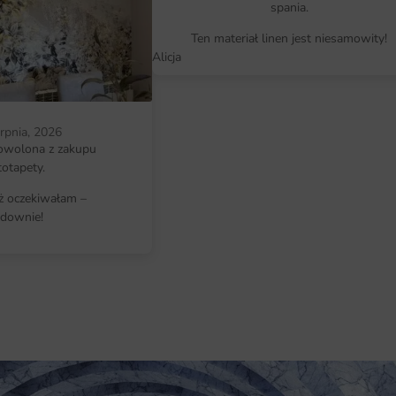
spania.
klimat aranżacji: klasyczny, malar
Ten materiał linen jest niesamowity!
Alicja
erpnia, 2026
owolona z zakupu
totapety.
iż oczekiwałam –
downie!