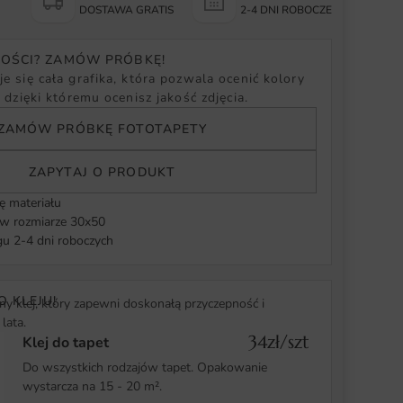
Y
DOSTAWA GRATIS
2-4 DNI ROBOCZE
NOŚCI? ZAMÓW PRÓBKĘ!
e się cała grafika, która pozwala ocenić kolory
, dzięki któremu ocenisz jakość zdjęcia.
ZAMÓW PRÓBKĘ FOTOTAPETY
ZAPYTAJ O PRODUKT
ę materiału
 rozmiarze 30x50
u 2-4 dni roboczych
O KLEJU!
y klej, który zapewni doskonałą przyczepność i
lata.
34zł/szt
Klej do tapet
Do wszystkich rodzajów tapet. Opakowanie
wystarcza na 15 - 20 m².