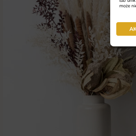
lub unik
może nie
A