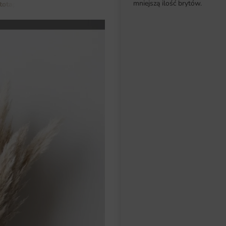
mniejszą ilość brytów.
totapety do salonu
Fototapeta Bukiet w Wazonie