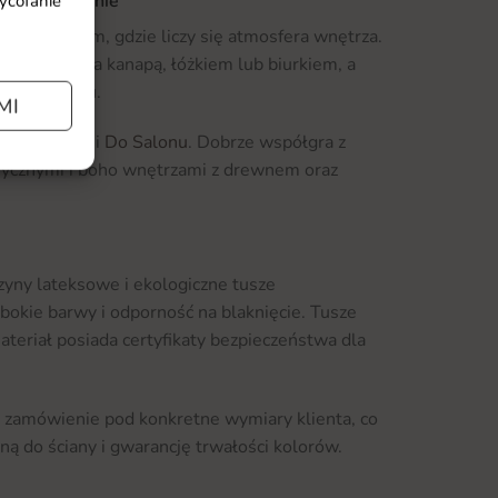
kiet w Wazonie
wycofanie
dzie się tam, gdzie liczy się atmosfera wnętrza.
 na ścianie za kanapą, łóżkiem lub biurkiem, a
alni czy holu.
MI
ji z kategorii
Do Salonu
. Dobrze współgra z
cznymi i boho wnętrzami z drewnem oraz
yny lateksowe i ekologiczne tusze
okie barwy i odporność na blaknięcie. Tusze
ateriał posiada certyfikaty bezpieczeństwa dla
zamówienie pod konkretne wymiary klienta, co
ną do ściany i gwarancję trwałości kolorów.