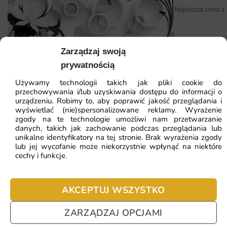
czego potrzeba do uzyskania profesjonalnego efektu. W
Najniższa cena z
razie potrzeby służymy wskazówkami na każdym etapie
zamówienia.
Dlaczego warto wybrać tę fototapetę
Zarządzaj swoją
Fototapeta Białe Kwiaty 3D
prywatnością
Decydując się na fototapetę Cicha Przystań, otrzymujesz
nie tylko estetyczną dekorację, ale i trwały produkt, który
Używamy technologii takich jak pliki cookie do
41.93
zł
64.51
zł
przechowywania i/lub uzyskiwania dostępu do informacji o
posłuży na lata. Każdy egzemplarz jest drukowany na
urządzeniu. Robimy to, aby poprawić jakość przeglądania i
zamówienie z dbałością o szczegóły.
Najniższa cena z 30 dni:
41.93
zł
wyświetlać (nie)spersonalizowane reklamy. Wyrażenie
zgody na te technologie umożliwi nam przetwarzanie
danych, takich jak zachowanie podczas przeglądania lub
wrażenie szerokiej, otwartej przestrzeni
ZOBACZ WSZYSTKIE
unikalne identyfikatory na tej stronie. Brak wyrażenia zgody
lub jej wycofanie może niekorzystnie wpłynąć na niektóre
wakacyjna atmosfera obecna w domu cały rok
cechy i funkcje.
kojące spojrzenie na taflę morza i wybrzeże
Najczęściej zadawane pytania
głęboki błękit działający odprężająco
AKCEPTUJ WSZYSTKO
Pomagamy i doradzamy przy każdym zakupie. Ale jeżeli
nie chcesz czekać – sprawdź najczęściej zadawane pytania.
ZARZĄDZAJ OPCJAMI