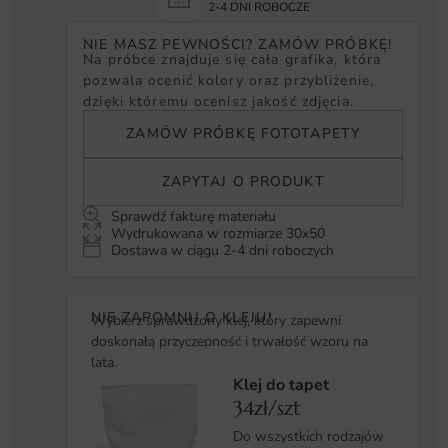
2-4 DNI ROBOCZE
NIE MASZ PEWNOŚCI? ZAMÓW PRÓBKĘ!
Na próbce znajduje się cała grafika, która
pozwala ocenić kolory oraz przybliżenie,
dzięki któremu ocenisz jakość zdjęcia.
ZAMÓW PRÓBKĘ FOTOTAPETY
ZAPYTAJ O PRODUKT
Sprawdź fakturę materiału
Wydrukowana w rozmiarze 30x50
Dostawa w ciągu 2-4 dni roboczych
NIE ZAPOMNIJ O KLEJU!
Wybierz sprawdzony klej, który zapewni
doskonałą przyczepność i trwałość wzoru na
lata.
Klej do tapet
34zł/szt
Do wszystkich rodzajów