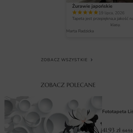
nasycone, a detale wyjątkowo ostre. Materiał jest
Żurawie japońskie
bezzapachowy, odporny na blaknięcie i bezpieczny dla
19 lipca, 2026
domowników, w tym alergików oraz dzieci.
Tapeta jest przepiękna,a jakość n
klasy.
Faktura podłoża dodatkowo wzbogaca odbiór grafiki,
Marta Radzicka
nadając jej szlachetnego charakteru. Dzięki temu
fototapeta zachowuje swoje walory wizualne przez wiele
lat użytkowania.
ZOBACZ WSZYSTKIE
Wymiary na miarę i łatwy montaż
Fototapetę przygotowujemy na wymiar — wystarczy
podać dokładne wymiary ściany, a my dopasujemy grafikę
ZOBACZ POLECANE
bez utraty jej proporcji i kompozycji. Druk dzielimy na
wygodne pasy, które układa się łatwo nawet bez
wcześniejszego doświadczenia.
Fototapeta Li
Montaż przebiega szybko: przygotowane podłoże, klej do
tapet i staranne dopasowanie krawędzi to wszystko,
41.93
zł
64.5