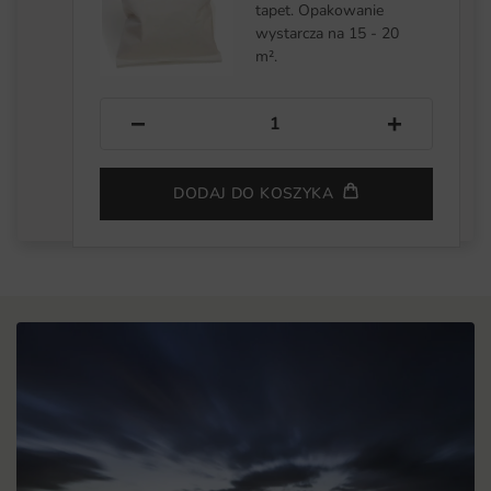
tapet. Opakowanie
wystarcza na 15 - 20
m².
−
+
DODAJ DO KOSZYKA