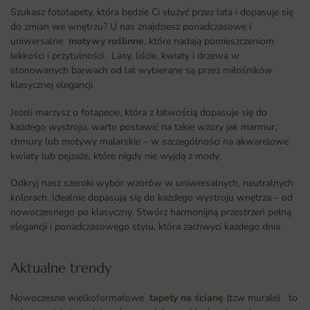
Szukasz fototapety, która będzie Ci służyć przez lata i dopasuje się
do zmian we wnętrzu? U nas znajdziesz ponadczasowe i
uniwersalne
motywy roślinne
, które nadają pomieszczeniom
lekkości i przytulności. Lasy, liście, kwiaty i drzewa w
stonowanych barwach od lat wybierane są przez miłośników
klasycznej elegancji.
Jeżeli marzysz o fotapecie, która z łatwością dopasuje się do
każdego wystroju, warto postawić na takie wzory jak marmur,
chmury lub motywy malarskie – w szczególności na akwarelowe
kwiaty lub pejzaże, które nigdy nie wyjdą z mody.
Odkryj nasz szeroki wybór wzorów w uniwersalnych, neutralnych
kolorach. Idealnie dopasują się do każdego wystroju wnętrza – od
nowoczesnego po klasyczny. Stwórz harmonijną przestrzeń pełną
elegancji i ponadczasowego stylu, która zachwyci każdego dnia
Aktualne trendy​
Nowoczesne wielkoformatowe
tapety na ścianę
(tzw murale) to