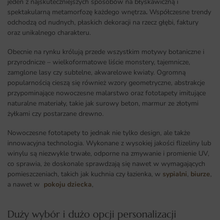
jeden z najskuteczniejszych sposobów na błyskawiczną i
spektakularną metamorfozę każdego wnętrza
.
Współczesne trendy
odchodzą od nudnych, płaskich dekoracji na rzecz głębi, faktury
oraz unikalnego charakteru.
Obecnie na rynku królują przede wszystkim motywy botaniczne i
przyrodnicze – wielkoformatowe liście monstery, tajemnicze,
zamglone lasy czy subtelne, akwarelowe kwiaty. Ogromną
popularnością cieszą się również wzory geometryczne, abstrakcje
przypominające nowoczesne malarstwo oraz fototapety imitujące
naturalne materiały, takie jak surowy beton, marmur ze złotymi
żyłkami czy postarzane drewno.
Nowoczesne fototapety to jednak nie tylko design, ale także
innowacyjna technologia. Wykonane z wysokiej jakości flizeliny lub
winylu są niezwykle trwałe, odporne na zmywanie i promienie UV,
co sprawia, że doskonale sprawdzają się nawet w wymagających
pomieszczeniach, takich jak kuchnia czy łazienka, w
sypialni
,
biurze
,
a nawet w
pokoju dziecka
,
Duży wybór i dużo opcji personalizacji ​