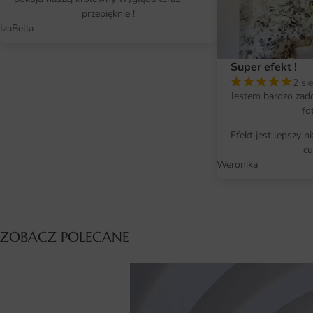
przepięknie !
IzaBella
Super efekt !
2 si
Jestem bardzo zad
fo
Efekt jest lepszy n
cu
Weronika
ZOBACZ POLECANE