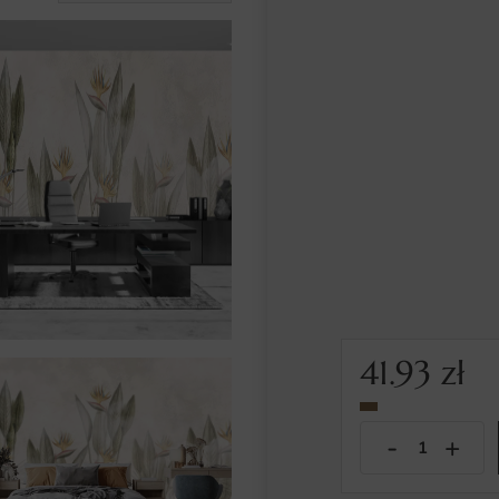
41.93
zł