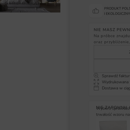
PRODUKT POLS
I EKOLOGICZN
NIE MASZ PEW
Na próbce znajduj
oraz przybliżenie
Sprawdź faktur
Wydrukowana w
Dostawa w ciąg
NIE ZAPOMNIJ 
Wybierz sprawdzon
trwałość wzoru na 