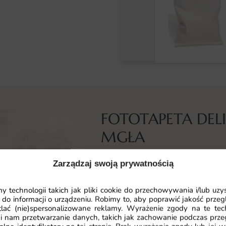
FOTOTAPETA DEL
MGŁA
Co przedstawia ta fototapeta
Zarządzaj swoją prywatnością
Fototapeta Delikatna Tropikalna M
przenosi nas w magiczny świat tro
 technologii takich jak pliki cookie do przechowywania i/lub uzy
 do informacji o urządzeniu. Robimy to, aby poprawić jakość przegl
mistyczna mgła tworzą atmosferę 
lać (nie)spersonalizowane reklamy. Wyrażenie zgody na te tec
widoczne są tropikalne liście oraz
i nam przetwarzanie danych, takich jak zachowanie podczas prze