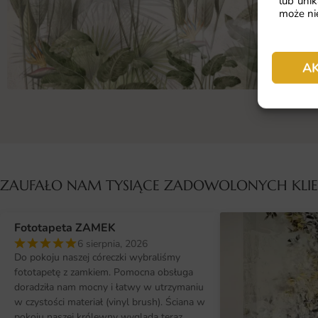
lub unik
może nie
A
ZAUFAŁO NAM TYSIĄCE ZADOWOLONYCH KL
Fototapeta ZAMEK
6 sierpnia, 2026
Do pokoju naszej córeczki wybraliśmy
fototapetę z zamkiem. Pomocna obsługa
doradziła nam mocny i łatwy w utrzymaniu
w czystości materiał (vinyl brush). Ściana w
pokoju naszej królewny wygląda teraz