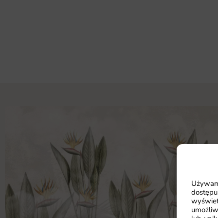
Używamy
dostępu
wyświet
umożliw