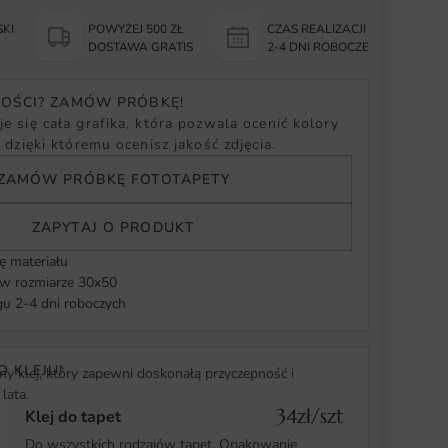
KI
POWYŻEJ 500 ZŁ
CZAS REALIZACJI
Y
DOSTAWA GRATIS
2-4 DNI ROBOCZE
NOŚCI? ZAMÓW PRÓBKĘ!
e się cała grafika, która pozwala ocenić kolory
, dzięki któremu ocenisz jakość zdjęcia.
ZAMÓW PRÓBKĘ FOTOTAPETY
ZAPYTAJ O PRODUKT
ę materiału
 rozmiarze 30x50
u 2-4 dni roboczych
O KLEJU!
y klej, który zapewni doskonałą przyczepność i
lata.
34zł/szt
Klej do tapet
Do wszystkich rodzajów tapet. Opakowanie