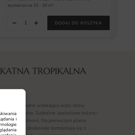
wystarcza na 15 - 20 m².
−
+
DODAJ DO KOSZYKA
IKATNA TROPIKALNA
gła to niezwykle urzekający wzór, który
pikalnych lasów. Subtelne, pastelowe kolory i
skiwania
ądania i
spokoju i harmonii. Na pierwszym planie
hnologie
 kwiaty, które doskonale komponują się z
glądania