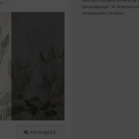
Jeśli potrzebujesz konkretną 
da
Kwiaty
Fototapeta Delikatna Tropikalna Mgła
sprzedającego. W przeciwnym 
mniejszą ilość brytów.
POWIĘKSZ