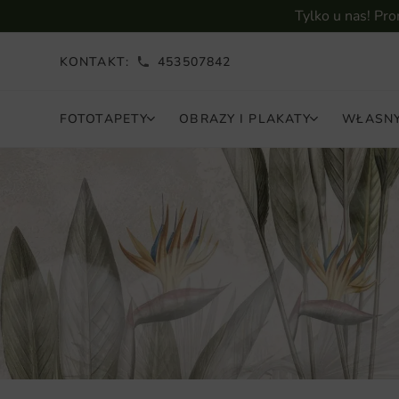
Tylko u nas! Pr
KONTAKT:
453507842
FOTOTAPETY
OBRAZY I PLAKATY
WŁASNY