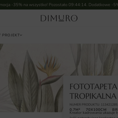
omocja -35% na wszystko! Pozostało
09:44:13
. Dodatkowe -5
 PROJEKT
FOTOTAPETA
TROPIKALNA
NUMER PRODUKTU: 113421285
0.7M²
70X100CM
BR
Kreator kadrowania ukazuje t