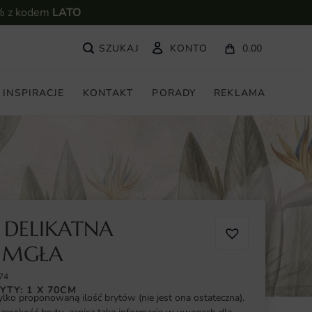
% z kodem
LATO
KONTO
0.00
INSPIRACJE
KONTAKT
PORADY
REKLAMA
 DELIKATNA
 MGŁA
74
YTY: 1 X 70CM
ylko proponowaną ilość brytów (nie jest ona ostateczna).