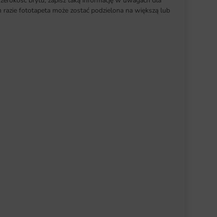
szerokość brytu, zapisz taką informację w uwagach dla
razie fototapeta może zostać podzielona na większą lub