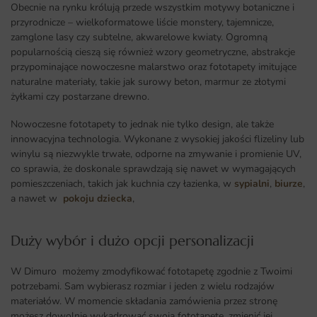
Obecnie na rynku królują przede wszystkim motywy botaniczne i
przyrodnicze – wielkoformatowe liście monstery, tajemnicze,
zamglone lasy czy subtelne, akwarelowe kwiaty. Ogromną
popularnością cieszą się również wzory geometryczne, abstrakcje
przypominające nowoczesne malarstwo oraz fototapety imitujące
naturalne materiały, takie jak surowy beton, marmur ze złotymi
żyłkami czy postarzane drewno.
Nowoczesne fototapety to jednak nie tylko design, ale także
innowacyjna technologia. Wykonane z wysokiej jakości flizeliny lub
winylu są niezwykle trwałe, odporne na zmywanie i promienie UV,
co sprawia, że doskonale sprawdzają się nawet w wymagających
pomieszczeniach, takich jak kuchnia czy łazienka, w
sypialni
,
biurze
,
a nawet w
pokoju dziecka
,
Duży wybór i dużo opcji personalizacji ​
W Dimuro możemy zmodyfikować fototapetę zgodnie z Twoimi
potrzebami. Sam wybierasz rozmiar i jeden z wielu rodzajów
materiałów. W momencie składania zamówienia przez stronę
możesz dowolnie wykadrować swoją fototapetę, zmienić jej