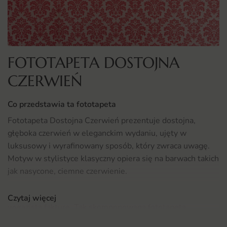
FOTOTAPETA DOSTOJNA
CZERWIEŃ
Co przedstawia ta fototapeta
Fototapeta Dostojna Czerwień prezentuje dostojna,
głęboka czerwień w eleganckim wydaniu, ujęty w
luksusowy i wyrafinowany sposób, który zwraca uwagę.
Motyw w stylistyce klasyczny opiera się na barwach takich
jak nasycone, ciemne czerwienie.
Wzór dopracowano w detalach, by zachować głębię i
Czytaj więcej
wyrazistą fakturę. Tak skomponowana fototapeta
Dostojna Czerwień pełni funkcję dekoracyjnego punktu