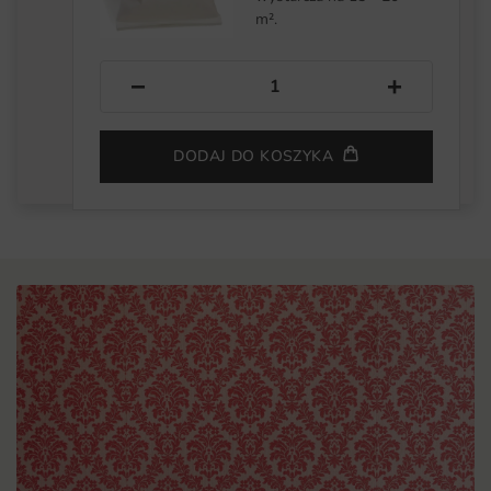
m².
−
+
DODAJ DO KOSZYKA