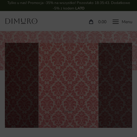
Tylko u nas! Promocja -35% na wszystko! Pozostało
18:35:43
. Dodatkowe
-5% z kodem
LATO
0.00