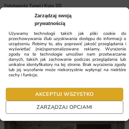
która zmienia charakter pomieszczenia. Łączy artystyczny
Fototapeta Tunel i Kule 3D
wzór z trwałym wydrukiem. Oto powody, by ją wybrać:
Zarządzaj swoją
41.93
zł
prywatnością
64.51
zł
oryginalny motyw klasyczny w klimacie, który nadaje
wnętrzu indywidualny styl;
Najniższa cena z 30 dni:
41.93
zł
Używamy technologii takich jak pliki cookie do
przechowywania i/lub uzyskiwania dostępu do informacji o
żywe, trwałe kolory utrzymane w tonacji nasycone, ciemne
urządzeniu. Robimy to, aby poprawić jakość przeglądania i
ZOBACZ WSZYSTKIE
wyświetlać (nie)spersonalizowane reklamy. Wyrażenie
czerwienie, odporne na blaknięcie;
zgody na te technologie umożliwi nam przetwarzanie
danych, takich jak zachowanie podczas przeglądania lub
wydruk na wymiar dopasowany do Twojej ściany, bez
unikalne identyfikatory na tej stronie. Brak wyrażenia zgody
kompromisów w proporcjach;
lub jej wycofanie może niekorzystnie wpłynąć na niektóre
Najczęściej zadawane pytania
cechy i funkcje.
łatwy montaż na klej do flizeliny i bezpieczne, ekologiczne
Pomagamy i doradzamy przy każdym zakupie. Ale jeżeli
tusze.
nie chcesz czekać – sprawdź najczęściej zadawane pytania.
AKCEPTUJ WSZYSTKO
ZARZĄDZAJ OPCJAMI