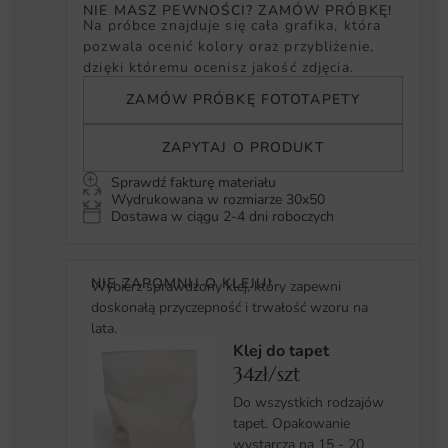
NIE MASZ PEWNOŚCI? ZAMÓW PRÓBKĘ!
Na próbce znajduje się cała grafika, która
pozwala ocenić kolory oraz przybliżenie,
dzięki któremu ocenisz jakość zdjęcia.
ZAMÓW PRÓBKĘ FOTOTAPETY
ZAPYTAJ O PRODUKT
Sprawdź fakturę materiału
Wydrukowana w rozmiarze 30x50
Dostawa w ciągu 2-4 dni roboczych
NIE ZAPOMNIJ O KLEJU!
Wybierz sprawdzony klej, który zapewni
doskonałą przyczepność i trwałość wzoru na
lata.
Klej do tapet
34zł/szt
Do wszystkich rodzajów
tapet. Opakowanie
wystarcza na 15 - 20