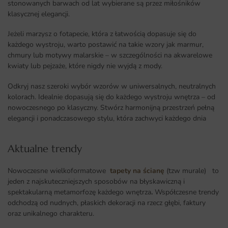
stonowanych barwach od lat wybierane są przez miłośników
klasycznej elegancji.
Jeżeli marzysz o fotapecie, która z łatwością dopasuje się do
każdego wystroju, warto postawić na takie wzory jak marmur,
chmury lub motywy malarskie – w szczególności na akwarelowe
kwiaty lub pejzaże, które nigdy nie wyjdą z mody.
Odkryj nasz szeroki wybór wzorów w uniwersalnych, neutralnych
kolorach. Idealnie dopasują się do każdego wystroju wnętrza – od
nowoczesnego po klasyczny. Stwórz harmonijną przestrzeń pełną
elegancji i ponadczasowego stylu, która zachwyci każdego dnia
Aktualne trendy​
Nowoczesne wielkoformatowe
tapety na ścianę
(tzw murale) to
jeden z najskuteczniejszych sposobów na błyskawiczną i
spektakularną metamorfozę każdego wnętrza
.
Współczesne trendy
odchodzą od nudnych, płaskich dekoracji na rzecz głębi, faktury
oraz unikalnego charakteru.