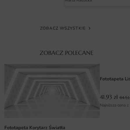
Marta Radzicka
produkcie jest odporny na blaknięcie, a kolory są
intensywne i nasycone. Dzięki użyciu nowoczesnych
technologii druku, każdy detal obrazu jest wyraźny, co
potęguje wrażenie głębi i trójwymiarowości. Materiał jest
ZOBACZ WSZYSTKIE
również odporny na zarysowania, co sprawia, że
fototapeta zachowuje swoje walory estetyczne nawet w
intensywnie użytkowanych pomieszczeniach.
ZOBACZ POLECANE
Wymiary na miarę i łatwy montaż
Fototapeta "Dwaj Wędrowcy" oferowana jest w różnych
Fototapeta Li
wymiarach, co pozwala na idealne dopasowanie jej do
każdego wnętrza. Możliwe jest zamówienie produktu na
wymiar, dzięki czemu można zrealizować nawet
41.93
zł
64.5
najbardziej nietypowe projekty aranżacyjne. Montaż
Najniższa cena z
fototapety jest niezwykle prosty i nie wymaga
specjalistycznych umiejętności. Wystarczy przygotować
odpowiednie kleje oraz narzędzia, a sam proces aplikacji
Fototapeta Korytarz Światła