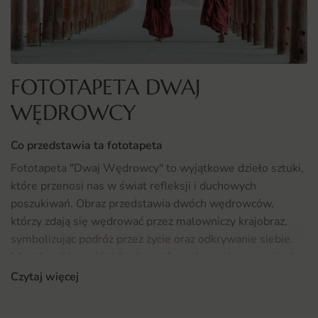
FOTOTAPETA DWAJ
WĘDROWCY
Co przedstawia ta fototapeta
Fototapeta "Dwaj Wędrowcy" to wyjątkowe dzieło sztuki,
które przenosi nas w świat refleksji i duchowych
poszukiwań. Obraz przedstawia dwóch wędrowców,
którzy zdają się wędrować przez malowniczy krajobraz,
symbolizując podróż przez życie oraz odkrywanie siebie.
Ich sylwetki wyróżniają się na tle zachwycającego pejzażu,
co nadaje całości głębi i metaforycznego znaczenia. Ta
Czytaj więcej
fototapeta jest idealna dla osób, które cenią sobie sztukę
oraz chcą wprowadzić do swojego wnętrza elementy