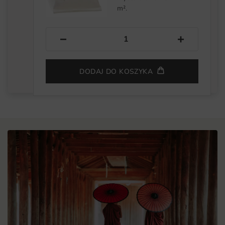
m².
−
+
DODAJ DO KOSZYKA