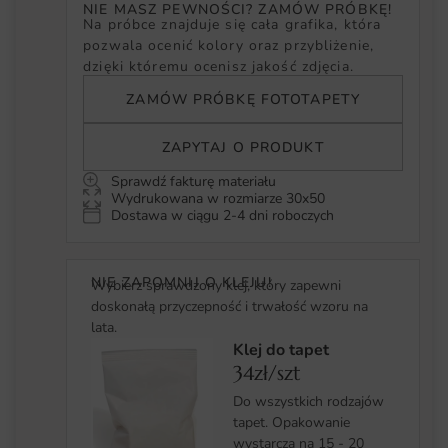
NIE MASZ PEWNOŚCI? ZAMÓW PRÓBKĘ!
Na próbce znajduje się cała grafika, która
pozwala ocenić kolory oraz przybliżenie,
dzięki któremu ocenisz jakość zdjęcia.
ZAMÓW PRÓBKĘ FOTOTAPETY
ZAPYTAJ O PRODUKT
Sprawdź fakturę materiału
Wydrukowana w rozmiarze 30x50
Dostawa w ciągu 2-4 dni roboczych
NIE ZAPOMNIJ O KLEJU!
Wybierz sprawdzony klej, który zapewni
doskonałą przyczepność i trwałość wzoru na
lata.
Klej do tapet
34zł/szt
Do wszystkich rodzajów
tapet. Opakowanie
wystarcza na 15 - 20