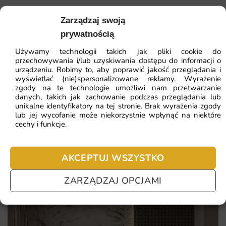
jest szybki i przyjemny. Dzięki temu każdy może
samodzielnie odmienić swoje wnętrze w kilka chwil.
Zarządzaj swoją
41.93
zł
64.51
zł
prywatnością
Dlaczego warto wybrać tę fototapetę
Najniższa cena z 30 dni:
41.93
zł
Używamy technologii takich jak pliki cookie do
Wysokiej jakości materiały zapewniają trwałość i estetykę
przechowywania i/lub uzyskiwania dostępu do informacji o
na lata.
ZOBACZ WSZYSTKIE
urządzeniu. Robimy to, aby poprawić jakość przeglądania i
wyświetlać (nie)spersonalizowane reklamy. Wyrażenie
Wyjątkowy design inspirowany duchowością i refleksją.
zgody na te technologie umożliwi nam przetwarzanie
danych, takich jak zachowanie podczas przeglądania lub
Uniwersalne zastosowanie w różnych pomieszczeniach.
unikalne identyfikatory na tej stronie. Brak wyrażenia zgody
Najczęściej zadawane pytania
lub jej wycofanie może niekorzystnie wpłynąć na niektóre
Łatwy montaż, dostępne różne wymiary i możliwość
cechy i funkcje.
personalizacji.
Pomagamy i doradzamy przy każdym zakupie. Ale jeżeli
nie chcesz czekać – sprawdź najczęściej zadawane pytania.
AKCEPTUJ WSZYSTKO
ZARZĄDZAJ OPCJAMI