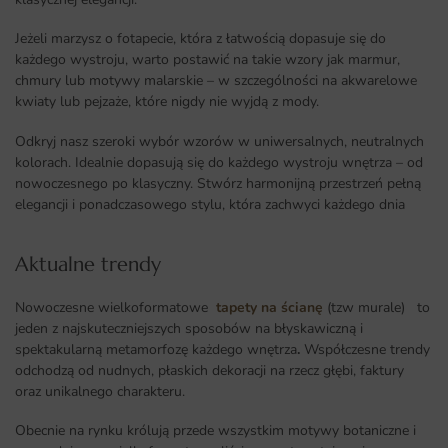
Jeżeli marzysz o fotapecie, która z łatwością dopasuje się do
każdego wystroju, warto postawić na takie wzory jak marmur,
chmury lub motywy malarskie – w szczególności na akwarelowe
kwiaty lub pejzaże, które nigdy nie wyjdą z mody.
Odkryj nasz szeroki wybór wzorów w uniwersalnych, neutralnych
kolorach. Idealnie dopasują się do każdego wystroju wnętrza – od
nowoczesnego po klasyczny. Stwórz harmonijną przestrzeń pełną
elegancji i ponadczasowego stylu, która zachwyci każdego dnia
Aktualne trendy​
Nowoczesne wielkoformatowe
tapety na ścianę
(tzw murale) to
jeden z najskuteczniejszych sposobów na błyskawiczną i
spektakularną metamorfozę każdego wnętrza
.
Współczesne trendy
odchodzą od nudnych, płaskich dekoracji na rzecz głębi, faktury
oraz unikalnego charakteru.
Obecnie na rynku królują przede wszystkim motywy botaniczne i