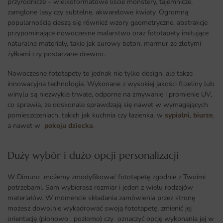
przyrodnicze – wielkoformatowe liście monstery, tajemnicze,
zamglone lasy czy subtelne, akwarelowe kwiaty. Ogromną
popularnością cieszą się również wzory geometryczne, abstrakcje
przypominające nowoczesne malarstwo oraz fototapety imitujące
naturalne materiały, takie jak surowy beton, marmur ze złotymi
żyłkami czy postarzane drewno.
Nowoczesne fototapety to jednak nie tylko design, ale także
innowacyjna technologia. Wykonane z wysokiej jakości flizeliny lub
winylu są niezwykle trwałe, odporne na zmywanie i promienie UV,
co sprawia, że doskonale sprawdzają się nawet w wymagających
pomieszczeniach, takich jak kuchnia czy łazienka, w
sypialni
,
biurze
,
a nawet w
pokoju dziecka
,
Duży wybór i dużo opcji personalizacji ​
W Dimuro możemy zmodyfikować fototapetę zgodnie z Twoimi
potrzebami. Sam wybierasz rozmiar i jeden z wielu rodzajów
materiałów. W momencie składania zamówienia przez stronę
możesz dowolnie wykadrować swoją fototapetę, zmienić jej
orientację (pionowo , poziomo) czy oznaczyć opcję wykonania jej w