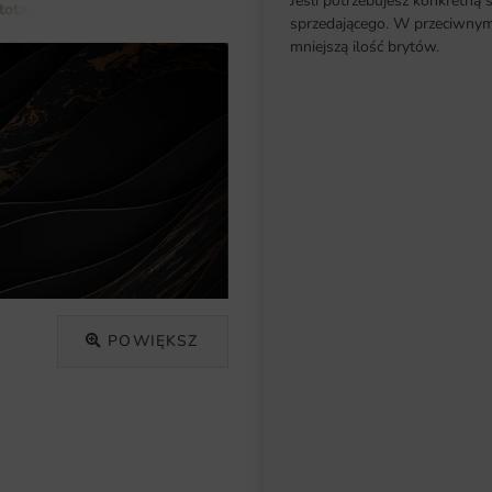
Jeśli potrzebujesz konkretną 
totapety do salonu
Fototapeta Falista 3D
sprzedającego. W przeciwnym 
mniejszą ilość brytów.
POWIĘKSZ