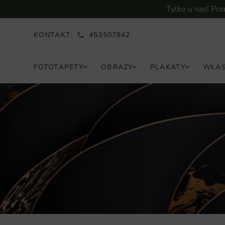
Tylko u nas! Pr
KONTAKT:
453507842
FOTOTAPETY
OBRAZY
PLAKATY
WŁAS