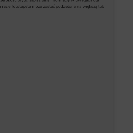
szerokość brytu, zapisz taką informację w uwagach dla
razie fototapeta może zostać podzielona na większą lub