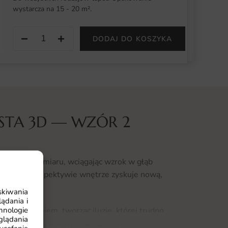
wystarcza na 15 - 20 m².
−
+
DODAJ DO KOSZYKA
ISTA 3D — WZÓR 2
efektu trójwymiaru, wciągając wzrok w głąb
myślanej perspektywie wnętrze zyskuje nową,
skiwania
ądania i
hnologie
tłem i cieniem, tworząc iluzję, której trudno
glądania
ązanie dla miłośników nowoczesnych,