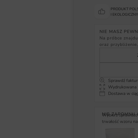
PRODUKT POLS
I EKOLOGICZN
NIE MASZ PEW
Na próbce znajduj
oraz przybliżenie
Sprawdź faktur
Wydrukowana w
Dostawa w ciąg
NIE ZAPOMNIJ 
Wybierz sprawdzon
trwałość wzoru na 