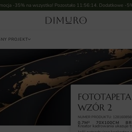
omocja -35% na wszystko! Pozostało
11:56:13
. Dodatkowe -5
NY PROJEKT
FOTOTAPETA 
WZÓR 2
NUMER PRODUKTU: 128160856
0.7M²
70X100CM
BR
Kreator kadrowania ukazuje t