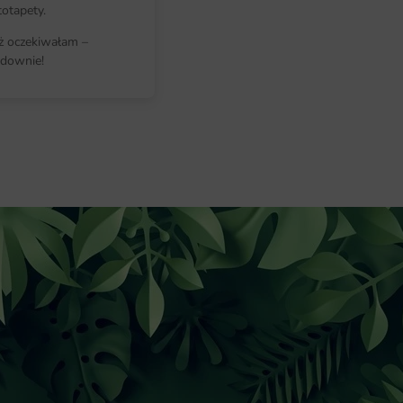
totapety.
Wymiary na miarę i łatwy montaż
iż oczekiwałam –
downie!
Fototapeta przygotowywana jest n
każdej ścianie — także w nietypow
pasy montaż przebiega sprawnie i 
Wystarczy gładka, sucha powierzchn
— od przyjęcia zamówienia po wysy
detal.
Dlaczego warto wybrać tę fotota
Fototapeta Falista 3D łączy estety
profesjonalnego wydruku. To dekor
mu indywidualnego rysu.
łatwy montaż dzięki przejrzystemu
indywidualne dopasowanie do wym
intensywne, trwałe kolory odporne 