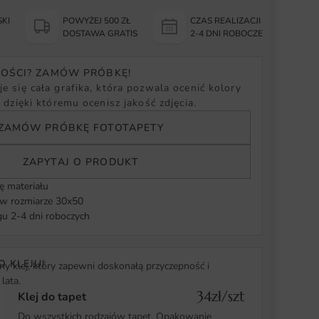
KI
POWYŻEJ 500 ZŁ
CZAS REALIZACJI
Y
DOSTAWA GRATIS
2-4 DNI ROBOCZE
NOŚCI? ZAMÓW PRÓBKĘ!
e się cała grafika, która pozwala ocenić kolory
, dzięki któremu ocenisz jakość zdjęcia.
ZAMÓW PRÓBKĘ FOTOTAPETY
ZAPYTAJ O PRODUKT
ę materiału
 rozmiarze 30x50
u 2-4 dni roboczych
O KLEJU!
y klej, który zapewni doskonałą przyczepność i
lata.
34zł/szt
Klej do tapet
Do wszystkich rodzajów tapet. Opakowanie