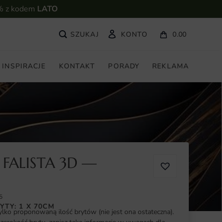
% z kodem
LATO
KONTO
0.00
INSPIRACJE
KONTAKT
PORADY
REKLAMA
FALISTA 3D —
5
YTY: 1 X 70CM
ylko proponowaną ilość brytów (nie jest ona ostateczna).