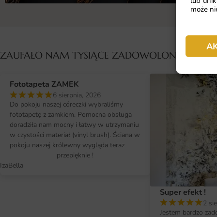
lub unik
może nie
A
ZAUFAŁO NAM TYSIĄCE ZADOWOLONYCH KL
Fototapeta ZAMEK
6 sierpnia, 2026
Do pokoju naszej córeczki wybraliśmy
fototapetę z zamkiem. Pomocna obsługa
doradziła nam mocny i łatwy w utrzymaniu
w czystości materiał (vinyl brush). Ściana w
pokoju naszej królewny wygląda teraz
przepięknie !
IzaBella
Super efekt !
2 si
Jestem bardzo zad