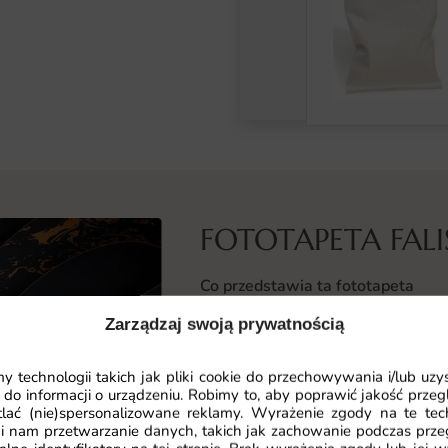
FOTOTAPETA FAL
Co przedstawia ta fototapeta
Fototapeta Falista 3D korzysta z 
Zarządzaj swoją prywatnością
pozornej przestrzeni. Dzięki prze
optycznie powiększoną geometrię.
 technologii takich jak pliki cookie do przechowywania i/lub uzy
 do informacji o urządzeniu. Robimy to, aby poprawić jakość przegl
lać (nie)spersonalizowane reklamy. Wyrażenie zgody na te tec
Geometria kompozycji bawi się świa
Czytaj więcej
i nam przetwarzanie danych, takich jak zachowanie podczas prze
przestać się przyglądać. To rozwi