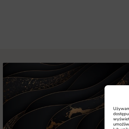
Używamy
dostępu
wyświet
umożliw