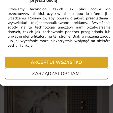
prywatnością
ZOBACZ WSZYSTKIE
intensywne, trwałe kolory odporne na blaknięcie
Używamy technologii takich jak pliki cookie do
przechowywania i/lub uzyskiwania dostępu do informacji o
świetne odwzorowanie detali nawet na dużych formatach
urządzeniu. Robimy to, aby poprawić jakość przeglądania i
wyświetlać (nie)spersonalizowane reklamy. Wyrażenie
Najczęściej zadawane pytania
zgody na te technologie umożliwi nam przetwarzanie
danych, takich jak zachowanie podczas przeglądania lub
Pomagamy i doradzamy przy każdym zakupie. Ale jeżeli
unikalne identyfikatory na tej stronie. Brak wyrażenia zgody
nie chcesz czekać – sprawdź najczęściej zadawane pytania.
lub jej wycofanie może niekorzystnie wpłynąć na niektóre
cechy i funkcje.
AKCEPTUJ WSZYSTKO
ZARZĄDZAJ OPCJAMI