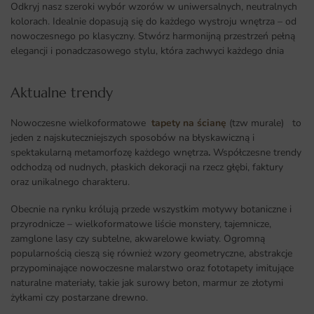
Odkryj nasz szeroki wybór wzorów w uniwersalnych, neutralnych
kolorach. Idealnie dopasują się do każdego wystroju wnętrza – od
nowoczesnego po klasyczny. Stwórz harmonijną przestrzeń pełną
elegancji i ponadczasowego stylu, która zachwyci każdego dnia
Aktualne trendy​
Nowoczesne wielkoformatowe
tapety na ścianę
(tzw murale) to
jeden z najskuteczniejszych sposobów na błyskawiczną i
spektakularną metamorfozę każdego wnętrza
.
Współczesne trendy
odchodzą od nudnych, płaskich dekoracji na rzecz głębi, faktury
oraz unikalnego charakteru.
Obecnie na rynku królują przede wszystkim motywy botaniczne i
przyrodnicze – wielkoformatowe liście monstery, tajemnicze,
zamglone lasy czy subtelne, akwarelowe kwiaty. Ogromną
popularnością cieszą się również wzory geometryczne, abstrakcje
przypominające nowoczesne malarstwo oraz fototapety imitujące
naturalne materiały, takie jak surowy beton, marmur ze złotymi
żyłkami czy postarzane drewno.