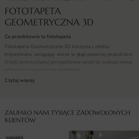
FOTOTAPETA
GEOMETRYCZNA 3D
Co przedstawia ta fototapeta
Fototapeta Geometryczna 3D korzysta z efektu
trójwymiaru, wciągając wzrok w głąb pozornej przestrzeni.
Dzięki przemyślanej perspektywie wnętrze zyskuje nową,
optycznie powiększoną geometrię.
Czytaj więcej
Geometria kompozycji bawi się światłem i cieniem,
tworząc iluzję, której trudno przestać się przyglądać. To
rozwiązanie dla miłośników nowoczesnych, designerskich
akcentów.
ZAUFAŁO NAM TYSIĄCE ZADOWOLONYCH
KLIENTÓW
Gdzie sprawdzi się fototapeta Geometryczna 3D
Dzięki uniwersalnemu charakterowi kompozycja sprawdzi
o sypialni