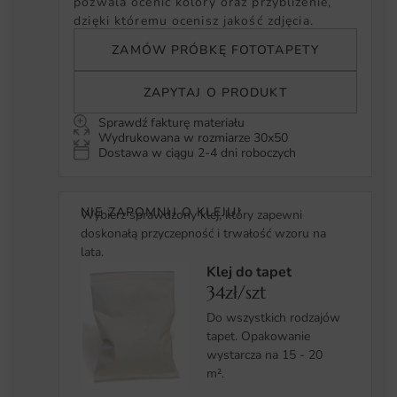
pozwala ocenić kolory oraz przybliżenie,
dzięki któremu ocenisz jakość zdjęcia.
ZAMÓW PRÓBKĘ FOTOTAPETY
ZAPYTAJ O PRODUKT
Sprawdź fakturę materiału
Wydrukowana w rozmiarze 30x50
Dostawa w ciągu 2-4 dni roboczych
NIE ZAPOMNIJ O KLEJU!
Wybierz sprawdzony klej, który zapewni
doskonałą przyczepność i trwałość wzoru na
lata.
Klej do tapet
34zł/szt
Do wszystkich rodzajów
tapet. Opakowanie
wystarcza na 15 - 20
m².