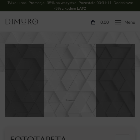
Tylko u nas! Promocja -35% na wszystko! Pozostało
00:31:11
. Dodatkowe
-5% z kodem
LATO
0.00
FOTOTAPETA