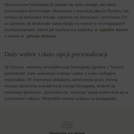
Nowoczesne fototapety to jednak nie tylko design, ale także
innowacyjna technologia. Wykonane z wysokiej jakości flizeliny lub
winylu są niezwykle trwałe, odporne na zmywanie i promienie UV,
co sprawia, że doskonale sprawdzają się nawet w wymagających
pomieszczeniach, takich jak kuchnia czy łazienka, w
sypialni
,
biurze
,
a nawet w
pokoju dziecka
,
Duży wybór i dużo opcji personalizacji ​
W Dimuro możemy zmodyfikować fototapetę zgodnie z Twoimi
potrzebami. Sam wybierasz rozmiar i jeden z wielu rodzajów
materiałów. W momencie składania zamówienia przez stronę
możesz dowolnie wykadrować swoją fototapetę, zmienić jej
orientację (pionowo , poziomo) czy oznaczyć opcję wykonania jej w
lustrzanym odbiciu. Wszystkie zmiany widzisz na podglądzie.
Skrojone na miarę