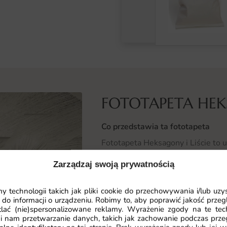
FOTOTAPETA HEKS
Co przedstawia ta fototapeta
Fototapeta Heksagony i Liście to
geometrycznych z naturalnymi ele
Zarządzaj swoją prywatnością
między stylem a naturą. Wzór skł
zieleni i błękitu, które są przepla
 technologii takich jak pliki cookie do przechowywania i/lub uzy
sprawia, że przestrzeń staje się bar
 do informacji o urządzeniu. Robimy to, aby poprawić jakość przegl
się w najnowsze trendy wnętrzarsk
lać (nie)spersonalizowane reklamy. Wyrażenie zgody na te tec
i nam przetwarzanie danych, takich jak zachowanie podczas prze