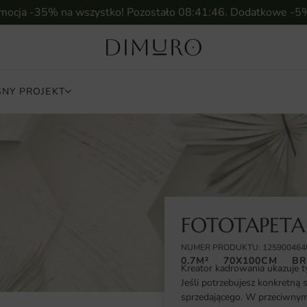
omocja -35% na wszystko! Pozostało
08:41:44
. Dodatkowe -5
NY PROJEKT
FOTOTAPETA 
NUMER PRODUKTU: 125900464
0.7M²
70X100CM
BR
Kreator kadrowania ukazuje t
Jeśli potrzebujesz konkretną 
sprzedającego. W przeciwnym 