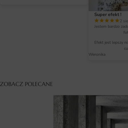
Super efekt !
2 si
Jestem bardzo zad
fo
Efekt jest lepszy n
cu
Weronika
ZOBACZ POLECANE