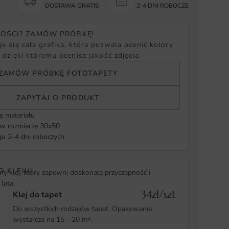
Y
DOSTAWA GRATIS
2-4 DNI ROBOCZE
NOŚCI? ZAMÓW PRÓBKĘ!
e się cała grafika, która pozwala ocenić kolory
, dzięki któremu ocenisz jakość zdjęcia.
ZAMÓW PRÓBKĘ FOTOTAPETY
ZAPYTAJ O PRODUKT
ę materiału
 rozmiarze 30x50
u 2-4 dni roboczych
O KLEJU!
y klej, który zapewni doskonałą przyczepność i
lata.
34zł/szt
Klej do tapet
Do wszystkich rodzajów tapet. Opakowanie
wystarcza na 15 - 20 m².