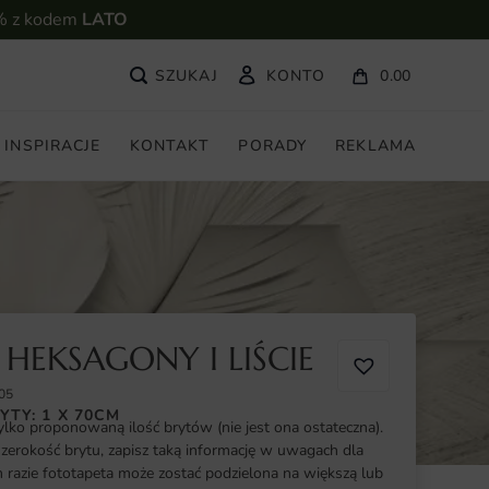
% z kodem
LATO
KONTO
0.00
INSPIRACJE
KONTAKT
PORADY
REKLAMA
HEKSAGONY I LIŚCIE
05
YTY: 1 X 70CM
ylko proponowaną ilość brytów (nie jest ona ostateczna).
szerokość brytu, zapisz taką informację w uwagach dla
razie fototapeta może zostać podzielona na większą lub