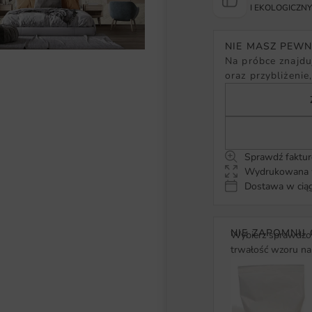
I EKOLOGICZN
NIE MASZ PEW
Na próbce znajduj
oraz przybliżenie
Sprawdź faktur
Wydrukowana w
Dostawa w ciąg
NIE ZAPOMNIJ 
Wybierz sprawdzon
trwałość wzoru na 