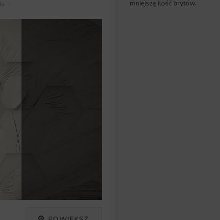
mniejszą ilość brytów.
da
Rośliny
Fototapeta Heksagony i Liście
POWIĘKSZ