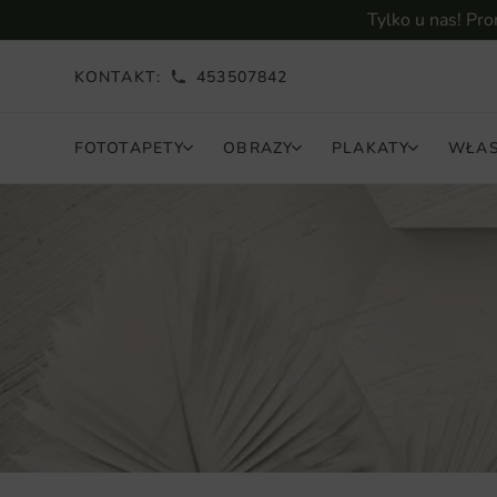
Tylko u nas! Pr
KONTAKT:
453507842
FOTOTAPETY
OBRAZY
PLAKATY
WŁAS