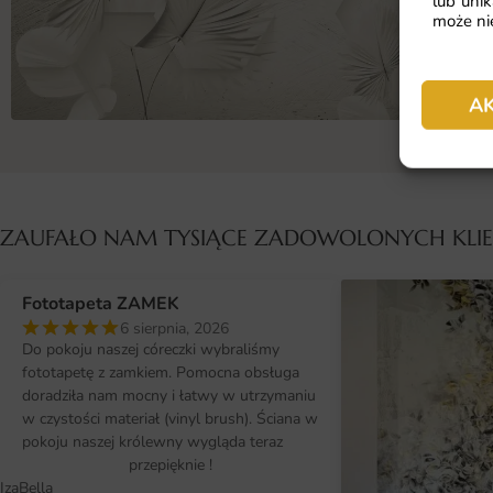
lub unik
może nie
A
ZAUFAŁO NAM TYSIĄCE ZADOWOLONYCH KL
Fototapeta ZAMEK
6 sierpnia, 2026
Do pokoju naszej córeczki wybraliśmy
fototapetę z zamkiem. Pomocna obsługa
doradziła nam mocny i łatwy w utrzymaniu
w czystości materiał (vinyl brush). Ściana w
pokoju naszej królewny wygląda teraz
przepięknie !
IzaBella