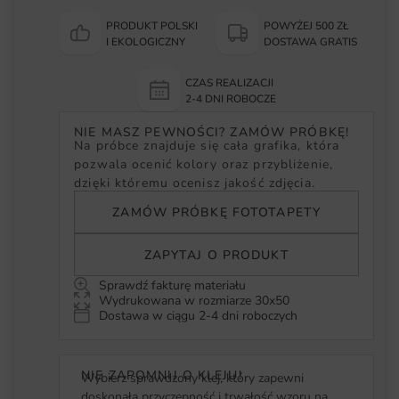
PRODUKT POLSKI
POWYŻEJ 500 ZŁ
I EKOLOGICZNY
DOSTAWA GRATIS
CZAS REALIZACJI
2-4 DNI ROBOCZE
NIE MASZ PEWNOŚCI? ZAMÓW PRÓBKĘ!
Na próbce znajduje się cała grafika, która
pozwala ocenić kolory oraz przybliżenie,
dzięki któremu ocenisz jakość zdjęcia.
ZAMÓW PRÓBKĘ FOTOTAPETY
ZAPYTAJ O PRODUKT
Sprawdź fakturę materiału
Wydrukowana w rozmiarze 30x50
Dostawa w ciągu 2-4 dni roboczych
NIE ZAPOMNIJ O KLEJU!
Wybierz sprawdzony klej, który zapewni
doskonałą przyczepność i trwałość wzoru na