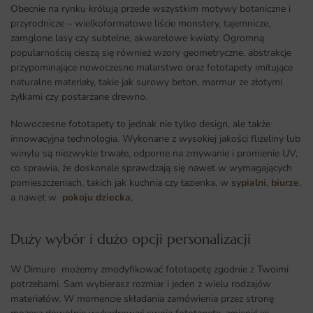
Obecnie na rynku królują przede wszystkim motywy botaniczne i
przyrodnicze – wielkoformatowe liście monstery, tajemnicze,
zamglone lasy czy subtelne, akwarelowe kwiaty. Ogromną
popularnością cieszą się również wzory geometryczne, abstrakcje
przypominające nowoczesne malarstwo oraz fototapety imitujące
naturalne materiały, takie jak surowy beton, marmur ze złotymi
żyłkami czy postarzane drewno.
Nowoczesne fototapety to jednak nie tylko design, ale także
innowacyjna technologia. Wykonane z wysokiej jakości flizeliny lub
winylu są niezwykle trwałe, odporne na zmywanie i promienie UV,
co sprawia, że doskonale sprawdzają się nawet w wymagających
pomieszczeniach, takich jak kuchnia czy łazienka, w
sypialni
,
biurze
,
a nawet w
pokoju dziecka
,
Duży wybór i dużo opcji personalizacji ​
W Dimuro możemy zmodyfikować fototapetę zgodnie z Twoimi
potrzebami. Sam wybierasz rozmiar i jeden z wielu rodzajów
materiałów. W momencie składania zamówienia przez stronę