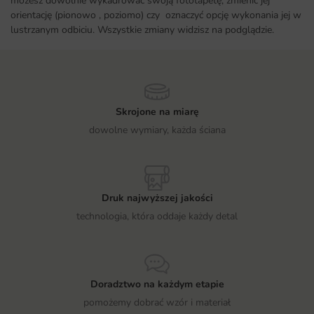
możesz dowolnie wykadrować swoją fototapetę, zmienić jej
orientację (pionowo , poziomo) czy oznaczyć opcję wykonania jej w
lustrzanym odbiciu. Wszystkie zmiany widzisz na podglądzie.
Skrojone na miarę
dowolne wymiary, każda ściana
Druk najwyższej jakości
technologia, która oddaje każdy detal
Doradztwo na każdym etapie
pomożemy dobrać wzór i materiał