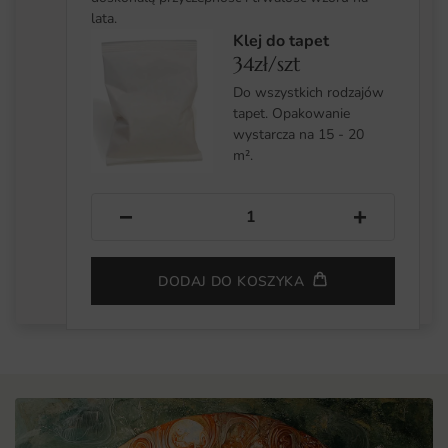
lata.
Klej do tapet
34zł/szt
Do wszystkich rodzajów
tapet. Opakowanie
wystarcza na 15 - 20
m².
−
+
DODAJ DO KOSZYKA