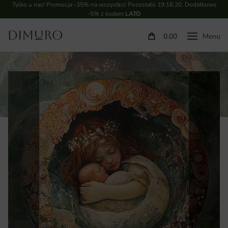
Tylko u nas! Promocja -35% na wszystko! Pozostało
19:16:19
. Dodatkowe
-5% z kodem
LATO
0.00