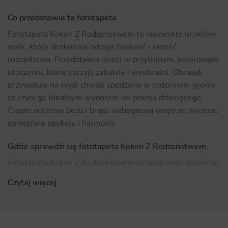
Co przedstawia ta fototapeta
Fototapeta Kokon Z Rodzeństwem to niezwykle urokliwy
wzór, który doskonale oddaje bliskość i radość
rodzeństwa. Przedstawia dzieci w przytulnym, kolorowym
otoczeniu, które sprzyja zabawie i wyobraźni. Obrazek
przywołuje na myśl chwile spędzone w rodzinnym gronie,
co czyni go idealnym wyborem do pokoju dziecięcego.
Ciepłe odcienie beżu i brązu wzbogacają wnętrze, tworząc
atmosferę spokoju i harmonii.
Gdzie sprawdzi się fototapeta Kokon Z Rodzeństwem
Fototapeta Kokon Z Rodzeństwem to doskonały wybór do
wielu pomieszczeń. Najlepiej odnajdzie się w pokoju
Czytaj więcej
dziecięcym, gdzie wprowadzi przytulną i radosną
atmosferę. Można ją również zastosować w sypialni,
tworząc wyjątkowy kącik dla maluchów. Jeśli szukasz
inspiracji na dekorację, polecamy zapoznać się z naszą