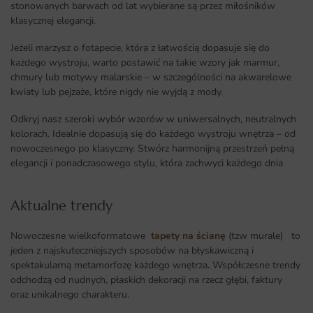
stonowanych barwach od lat wybierane są przez miłośników
klasycznej elegancji.
Jeżeli marzysz o fotapecie, która z łatwością dopasuje się do
każdego wystroju, warto postawić na takie wzory jak marmur,
chmury lub motywy malarskie – w szczególności na akwarelowe
kwiaty lub pejzaże, które nigdy nie wyjdą z mody.
Odkryj nasz szeroki wybór wzorów w uniwersalnych, neutralnych
kolorach. Idealnie dopasują się do każdego wystroju wnętrza – od
nowoczesnego po klasyczny. Stwórz harmonijną przestrzeń pełną
elegancji i ponadczasowego stylu, która zachwyci każdego dnia
Aktualne trendy​
Nowoczesne wielkoformatowe
tapety na ścianę
(tzw murale) to
jeden z najskuteczniejszych sposobów na błyskawiczną i
spektakularną metamorfozę każdego wnętrza
.
Współczesne trendy
odchodzą od nudnych, płaskich dekoracji na rzecz głębi, faktury
oraz unikalnego charakteru.