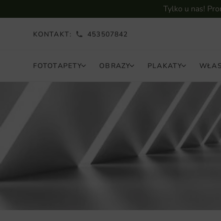
Tylko u nas! Pr
KONTAKT:
453507842
FOTOTAPETY
OBRAZY
PLAKATY
WŁAS