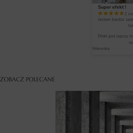
Super efekt !
2 si
Jestem bardzo zad
fo
Efekt jest lepszy n
cu
Weronika
ZOBACZ POLECANE