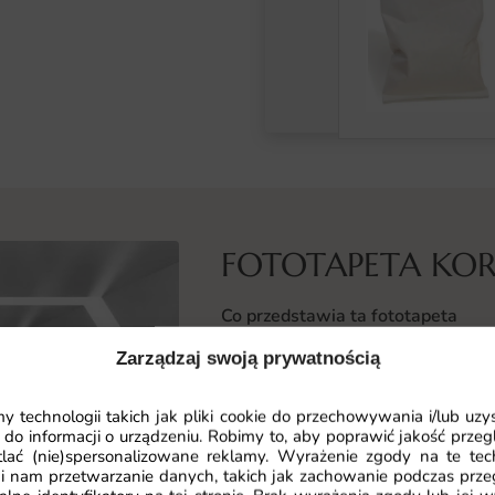
FOTOTAPETA KOR
Co przedstawia ta fototapeta
Świetlny korytarz oświetlony lini
Zarządzaj swoją prywatnością
i wprowadza do wnętrza nowoczesn
biegnące w dal linie przyciągają w
 technologii takich jak pliki cookie do przechowywania i/lub uzy
charakteru.
 do informacji o urządzeniu. Robimy to, aby poprawić jakość przegl
lać (nie)spersonalizowane reklamy. Wyrażenie zgody na te tec
i nam przetwarzanie danych, takich jak zachowanie podczas prze
Subtelna gra świateł i cieni buduj