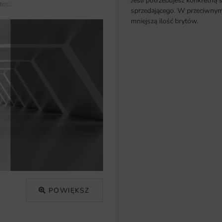
Jeśli potrzebujesz konkretną 
totapety do salonu
Fototapeta Korytarz z Ledami
sprzedającego. W przeciwnym 
mniejszą ilość brytów.
POWIĘKSZ