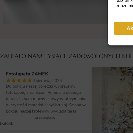
lub unik
może nie
A
ZAUFAŁO NAM TYSIĄCE ZADOWOLONYCH KL
Fototapeta ZAMEK
6 sierpnia, 2026
Do pokoju naszej córeczki wybraliśmy
fototapetę z zamkiem. Pomocna obsługa
doradziła nam mocny i łatwy w utrzymaniu
w czystości materiał (vinyl brush). Ściana w
pokoju naszej królewny wygląda teraz
przepięknie !
IzaBella