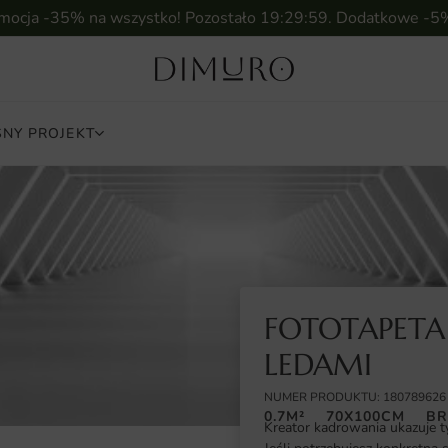
omocja -35% na wszystko! Pozostało
19:29:57
. Dodatkowe -5
NY PROJEKT
FOTOTAPETA
LEDAMI
NUMER PRODUKTU: 180789626
0.7M²
70X100CM
BR
Kreator kadrowania ukazuje t