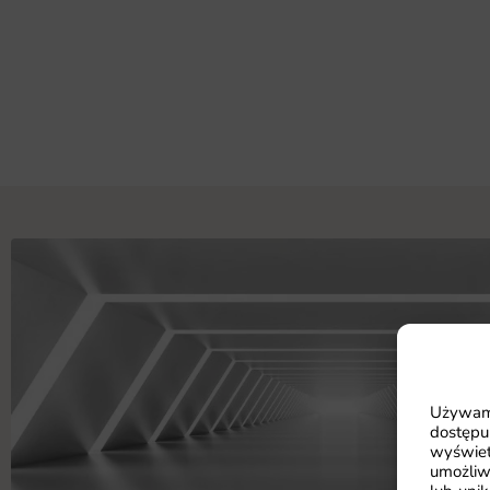
Używamy
dostępu
wyświet
umożliw