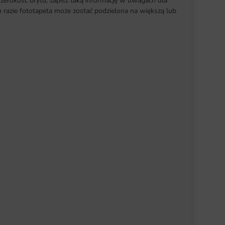
szerokość brytu, zapisz taką informację w uwagach dla
razie fototapeta może zostać podzielona na większą lub