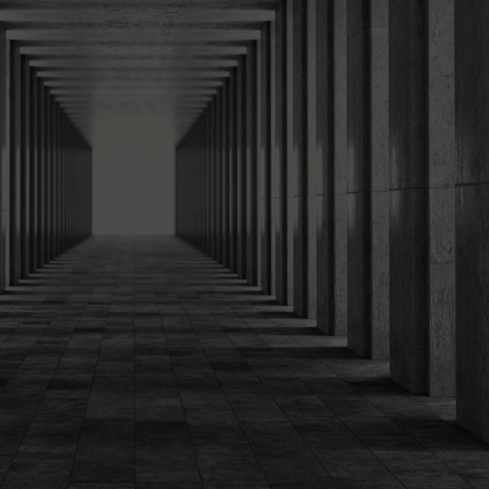
Efekt 3D powiększający optycznie
Nowoczesny motyw LED w industr
Wyrazisty akcent za telewizorem l
Energetyczny klimat pasujący do l