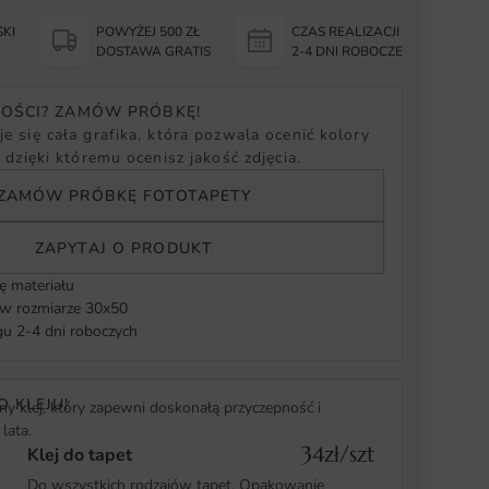
KI
POWYŻEJ 500 ZŁ
CZAS REALIZACJI
Y
DOSTAWA GRATIS
2-4 DNI ROBOCZE
NOŚCI? ZAMÓW PRÓBKĘ!
e się cała grafika, która pozwala ocenić kolory
, dzięki któremu ocenisz jakość zdjęcia.
ZAMÓW PRÓBKĘ FOTOTAPETY
ZAPYTAJ O PRODUKT
ę materiału
 rozmiarze 30x50
u 2-4 dni roboczych
O KLEJU!
y klej, który zapewni doskonałą przyczepność i
lata.
34zł/szt
Klej do tapet
Do wszystkich rodzajów tapet. Opakowanie