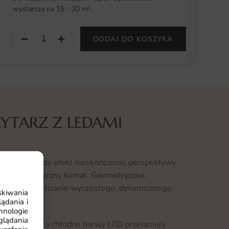
wystarcza na 15 - 20 m².
−
+
DODAJ DO KOSZYKA
YTARZ Z LEDAMI
ami LED tworzy efekt nieskończonej perspektywy
y, futurystyczny klimat. Geometryczne,
zrok i nadają ścianie wyrazistego, dynamicznego
skiwania
ądania i
hnologie
glądania
e iluzję głębi, a chłodne barwy LED przełamują