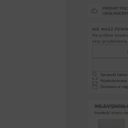
PRODUKT POLS
I EKOLOGICZN
NIE MASZ PEW
Na próbce znajduj
oraz przybliżenie
Sprawdź faktur
Wydrukowana w
Dostawa w ciąg
NIE ZAPOMNIJ 
Wybierz sprawdzon
trwałość wzoru na 