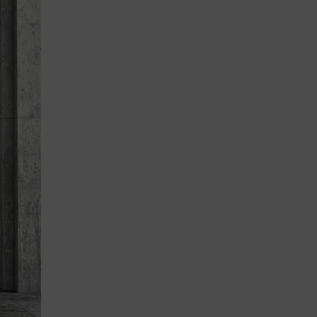
 pomieszczenie
ialnym duchu
ub kanapą
oftów