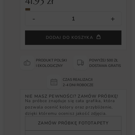
41.93
zł
DODAJ DO KOSZYKA
PRODUKT POLSKI
POWYŻEJ 500 ZŁ
I EKOLOGICZNY
DOSTAWA GRATIS
CZAS REALIZACJI
2-4 DNI ROBOCZE
NIE MASZ PEWNOŚCI? ZAMÓW PRÓBKĘ!
Na próbce znajduje się cała grafika, która
pozwala ocenić kolory oraz przybliżenie,
dzięki któremu ocenisz jakość zdjęcia.
ZAMÓW PRÓBKĘ FOTOTAPETY