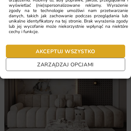
nie chcesz czekać – sprawdź najczęściej zadawane pytania.
wyświetlać (nie)spersonalizowane reklamy. Wyrażenie
zgody na te technologie umożliwi nam przetwarzanie
danych, takich jak zachowanie podczas przeglądania lub
unikalne identyfikatory na tej stronie. Brak wyrażenia zgody
lub jej wycofanie może niekorzystnie wpłynąć na niektóre
cechy i funkcje.
AKCEPTUJ WSZYSTKO
ZARZĄDZAJ OPCJAMI