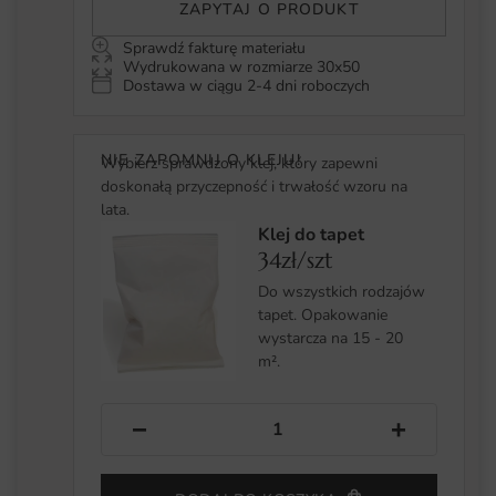
ZAPYTAJ O PRODUKT
Sprawdź fakturę materiału
Wydrukowana w rozmiarze 30x50
Dostawa w ciągu 2-4 dni roboczych
NIE ZAPOMNIJ O KLEJU!
Wybierz sprawdzony klej, który zapewni
doskonałą przyczepność i trwałość wzoru na
lata.
Klej do tapet
34zł/szt
Do wszystkich rodzajów
tapet. Opakowanie
wystarcza na 15 - 20
m².
−
+