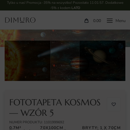
Tylko u nas! Promocja -35% na wszystko! Pozostało
11:01:56
. Dodatkowe
-5% z kodem
LATO
0.00
FOTOTAPETA KOSMOS
— WZÓR 5
NUMER PRODUKTU: 1101999692
0.7M²
70X100CM
BRYTY: 1 X 70CM