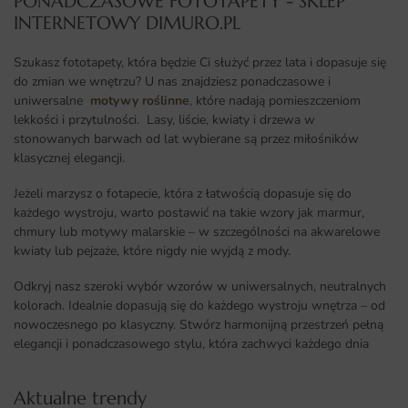
PONADCZASOWE FOTOTAPETY - SKLEP
INTERNETOWY DIMURO.PL​
Szukasz fototapety, która będzie Ci służyć przez lata i dopasuje się
do zmian we wnętrzu? U nas znajdziesz ponadczasowe i
uniwersalne
motywy roślinne
, które nadają pomieszczeniom
lekkości i przytulności. Lasy, liście, kwiaty i drzewa w
stonowanych barwach od lat wybierane są przez miłośników
klasycznej elegancji.
Jeżeli marzysz o fotapecie, która z łatwością dopasuje się do
każdego wystroju, warto postawić na takie wzory jak marmur,
chmury lub motywy malarskie – w szczególności na akwarelowe
kwiaty lub pejzaże, które nigdy nie wyjdą z mody.
Odkryj nasz szeroki wybór wzorów w uniwersalnych, neutralnych
kolorach. Idealnie dopasują się do każdego wystroju wnętrza – od
nowoczesnego po klasyczny. Stwórz harmonijną przestrzeń pełną
elegancji i ponadczasowego stylu, która zachwyci każdego dnia
Aktualne trendy​