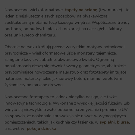
Nowoczesne wielkoformatowe
tapety na ścianę
(tzw murale) to
jeden z najskuteczniejszych sposobów na błyskawiczną i
spektakularną metamorfozę każdego wnętrza
.
Współczesne trendy
odchodzą od nudnych, płaskich dekoracji na rzecz głębi, faktury
oraz unikalnego charakteru.
Obecnie na rynku królują przede wszystkim motywy botaniczne i
przyrodnicze – wielkoformatowe liście monstery, tajemnicze,
zamglone lasy czy subtelne, akwarelowe kwiaty. Ogromną
popularnością cieszą się również wzory geometryczne, abstrakcje
przypominające nowoczesne malarstwo oraz fototapety imitujące
naturalne materiały, takie jak surowy beton, marmur ze złotymi
żyłkami czy postarzane drewno.
Nowoczesne fototapety to jednak nie tylko design, ale także
innowacyjna technologia. Wykonane z wysokiej jakości flizeliny lub
winylu są niezwykle trwałe, odporne na zmywanie i promienie UV,
co sprawia, że doskonale sprawdzają się nawet w wymagających
pomieszczeniach, takich jak kuchnia czy łazienka, w
sypialni
,
biurze
,
a nawet w
pokoju dziecka
,