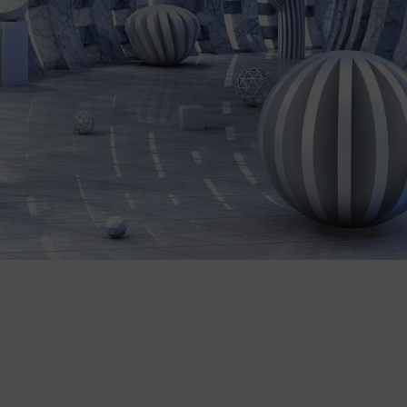
Uniwersalny symbol wiary
Minimalistyczna, elegancka forma
Klimat skupienia i pokoju
Wyjątkowy akcent dekoracyjny