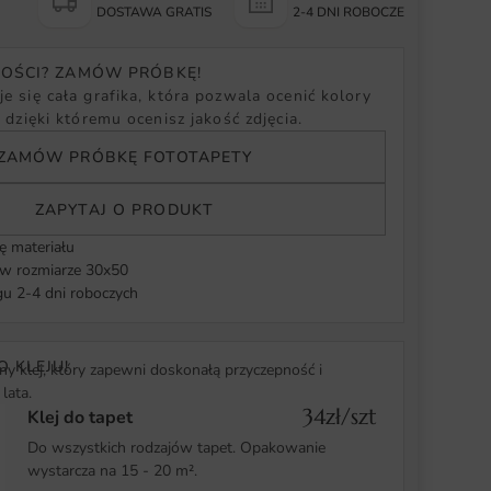
Y
DOSTAWA GRATIS
2-4 DNI ROBOCZE
NOŚCI? ZAMÓW PRÓBKĘ!
e się cała grafika, która pozwala ocenić kolory
, dzięki któremu ocenisz jakość zdjęcia.
ZAMÓW PRÓBKĘ FOTOTAPETY
ZAPYTAJ O PRODUKT
ę materiału
 rozmiarze 30x50
u 2-4 dni roboczych
O KLEJU!
y klej, który zapewni doskonałą przyczepność i
lata.
34zł/szt
Klej do tapet
Do wszystkich rodzajów tapet. Opakowanie
wystarcza na 15 - 20 m².