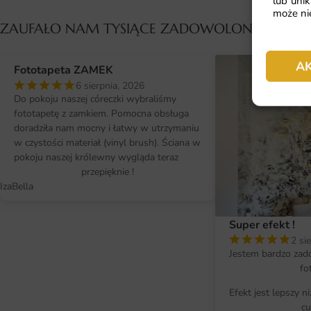
lub unik
może nie
ZAUFAŁO NAM TYSIĄCE ZADOWOLONYCH KL
A
Fototapeta ZAMEK
6 sierpnia, 2026
Do pokoju naszej córeczki wybraliśmy
fototapetę z zamkiem. Pomocna obsługa
doradziła nam mocny i łatwy w utrzymaniu
w czystości materiał (vinyl brush). Ściana w
pokoju naszej królewny wygląda teraz
przepięknie !
IzaBella
Super efekt !
2 si
Jestem bardzo zad
fo
Efekt jest lepszy n
cu