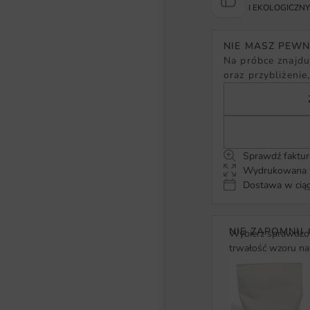
I EKOLOGICZN
NIE MASZ PEW
Na próbce znajduj
oraz przybliżenie
Sprawdź faktur
Wydrukowana w
Dostawa w ciąg
NIE ZAPOMNIJ 
Wybierz sprawdzon
trwałość wzoru na 