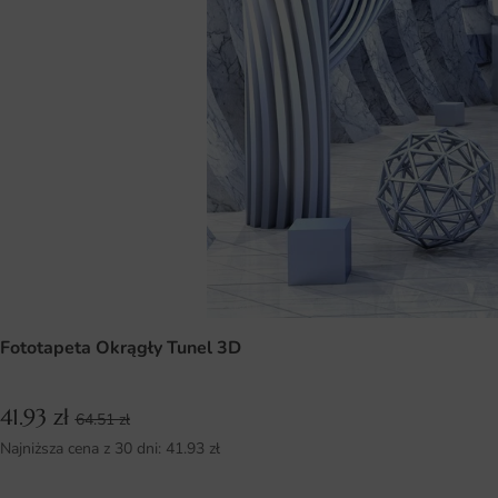
Fototapeta Okrągły Tunel 3D
41.93
zł
64.51
zł
Najniższa cena z 30 dni:
41.93
zł