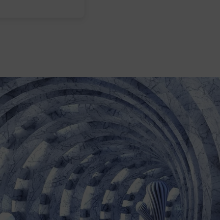
odporne na blaknięcie.
Wymiary na miarę i łatwy montaż
Każda fototapeta produkowana je
dopasowanych do Twojej ściany. Dz
bez zniekształceń.
Aplikacja jest intuicyjna – klej n
styk. Cały proces można wykonać sa
Dlaczego warto wybrać tę fotota
Fototapeta Krzyż to nie tylko deko
unikalnego charakteru. Wysoka jak
przemyślana kompozycja sprawiają,
zachowując pierwotną głębię barw i
To rozwiązanie dla osób, które chcą
estetykę z trwałością. Sprawdź naj