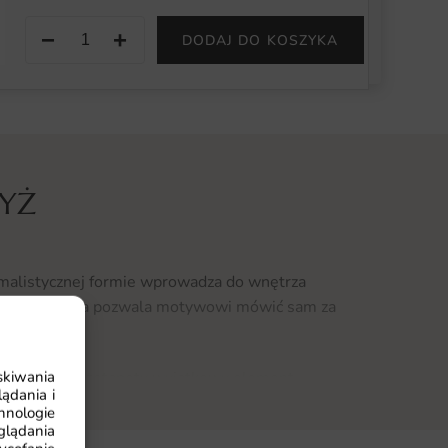
−
+
DODAJ DO KOSZYKA
ZYŻ
imalistycznej formie wprowadza do wnętrza
lna kompozycja pozwala motywowi mówić sam za
skiwania
a czyni z fototapety wyjątkowy element
ądania i
osób, dla których wiara jest istotną częścią
hnologie
glądania