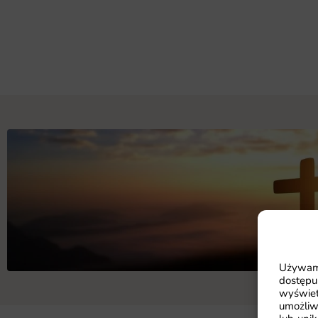
Używamy
dostępu
wyświet
umożliw