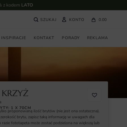
% z kodem
LATO
KONTO
0.00
INSPIRACJE
KONTAKT
PORADY
REKLAMA
 KRZYŻ
4
YTY: 1 X 70CM
ylko proponowaną ilość brytów (nie jest ona ostateczna).
szerokość brytu, zapisz taką informację w uwagach dla
razie fototapeta może zostać podzielona na większą lub