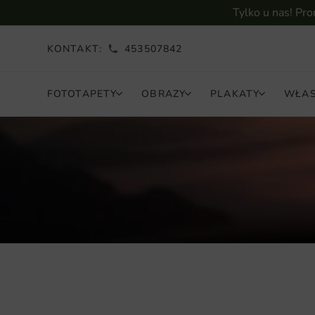
Tylko u nas! Pr
KONTAKT:
453507842
FOTOTAPETY
OBRAZY
PLAKATY
WŁAS