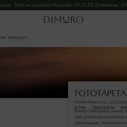
omocja -35% na wszystko! Pozostało
15:21:22
. Dodatkowe -5
NY PROJEKT
FOTOTAPETA
NUMER PRODUKTU: 133317528
0.7M²
70X100CM
BR
Kreator kadrowania ukazuje t
Jeśli potrzebujesz konkretną 
sprzedającego. W przeciwnym 