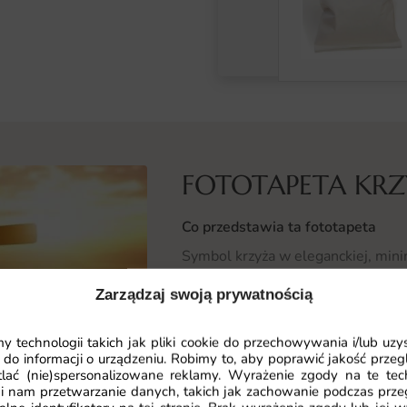
FOTOTAPETA KR
Co przedstawia ta fototapeta
Symbol krzyża w eleganckiej, min
atmosferę wiary i pokoju. Subte
Zarządzaj swoją prywatnością
siebie.
Czytaj więcej
 technologii takich jak pliki cookie do przechowywania i/lub uzy
Ponadczasowa wymowa znaku krzyż
 do informacji o urządzeniu. Robimy to, aby poprawić jakość przegl
domowej przestrzeni. To wybór dla 
lać (nie)spersonalizowane reklamy. Wyrażenie zgody na te tec
życia.
i nam przetwarzanie danych, takich jak zachowanie podczas prze