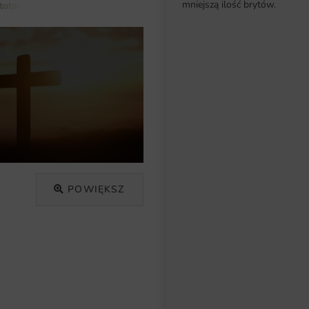
mniejszą ilość brytów.
totapety do salonu
Fototapeta Krzyż
POWIĘKSZ