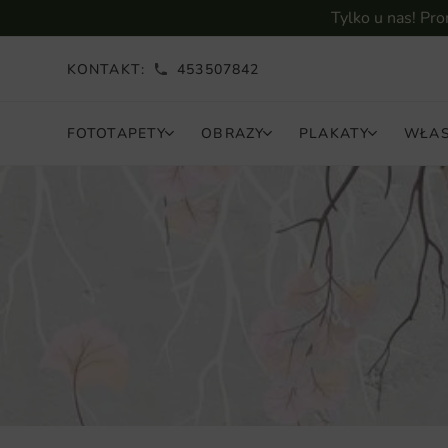
Tylko u nas! Pr
KONTAKT:
453507842
FOTOTAPETY
OBRAZY
PLAKATY
WŁAS