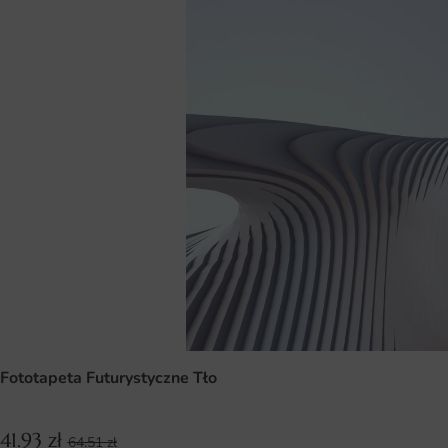
Fototapeta Futurystyczne Tło
41.93
zł
64.51
zł