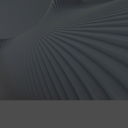
Realizacja na wymiar z gwarancją
Ekologiczne tusze i certyfikowane
alergików.
Szybka wysyłka i prosty montaż dzię
zamówienia.