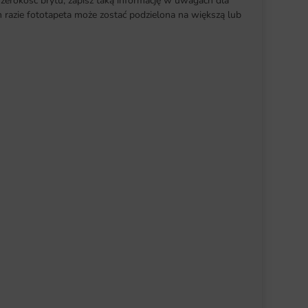
szerokość brytu, zapisz taką informację w uwagach dla
razie fototapeta może zostać podzielona na większą lub