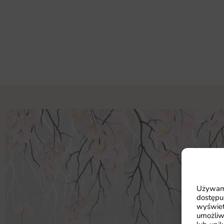
Używamy
dostępu
wyświet
umożliw