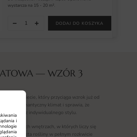
wystarcza na 15 - 20 m².
−
+
DODAJ DO KOSZYKA
IATOWA — WZÓR 3
tów w bukiecie, który przyciąga wzrok już od
 oddaje romantyczny klimat i sprawia, że
arakteru oraz indywidualnego stylu.
skiwania
ądania i
hnologie
owoczesnych wnętrzach, w których liczy się
glądania
cją. Wyrazista rośliny w pełnym rozkwicie