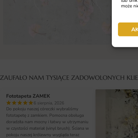
lub unik
może nie
A
ZAUFAŁO NAM TYSIĄCE ZADOWOLONYCH KL
Fototapeta ZAMEK
6 sierpnia, 2026
Do pokoju naszej córeczki wybraliśmy
fototapetę z zamkiem. Pomocna obsługa
doradziła nam mocny i łatwy w utrzymaniu
w czystości materiał (vinyl brush). Ściana w
pokoju naszej królewny wygląda teraz