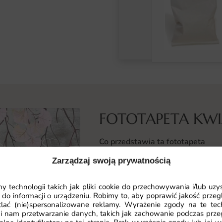
FOTOTAPETA KW
Co przedstawia ta fototapeta
Wzór Kwiatowa to kompozycja kwia
Zarządzaj swoją prywatnością
pierwszego spojrzenia. Kompozycja
przestrzeń nabiera wyrazistego ch
 technologii takich jak pliki cookie do przechowywania i/lub uzy
 do informacji o urządzeniu. Robimy to, aby poprawić jakość przegl
lać (nie)spersonalizowane reklamy. Wyrażenie zgody na te tec
Motyw zaprojektowano z myślą o n
i nam przetwarzanie danych, takich jak zachowanie podczas prze
równowaga między estetyką a funk