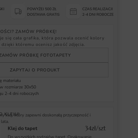
KI
POWYŻEJ 500 ZŁ
CZAS REALIZACJI
Y
DOSTAWA GRATIS
2-4 DNI ROBOCZE
NOŚCI? ZAMÓW PRÓBKĘ!
e się cała grafika, która pozwala ocenić kolory
, dzięki któremu ocenisz jakość zdjęcia.
ZAMÓW PRÓBKĘ FOTOTAPETY
ZAPYTAJ O PRODUKT
ę materiału
 rozmiarze 30x50
u 2-4 dni roboczych
O KLEJU!
y klej, który zapewni doskonałą przyczepność i
lata.
34zł/szt
Klej do tapet
Do wszystkich rodzajów tapet. Opakowanie