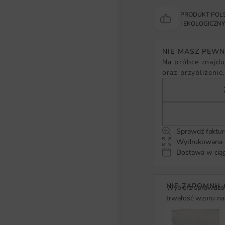
PRODUKT POLS
I EKOLOGICZN
NIE MASZ PEW
Na próbce znajduj
oraz przybliżenie
Sprawdź faktur
Wydrukowana w
Dostawa w ciąg
NIE ZAPOMNIJ 
Wybierz sprawdzon
trwałość wzoru na 