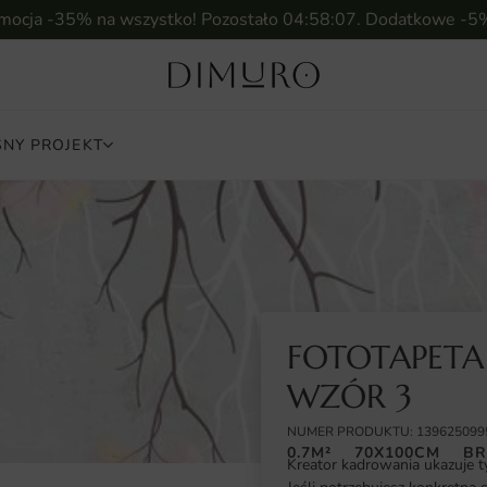
omocja -35% na wszystko! Pozostało
04:58:06
. Dodatkowe -5
NY PROJEKT
FOTOTAPET
WZÓR 3
NUMER PRODUKTU: 139625099
0.7M²
70X100CM
BR
Kreator kadrowania ukazuje t