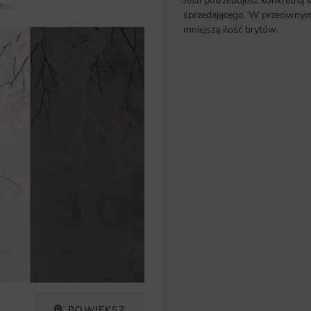
Jeśli potrzebujesz konkretną 
totapety do salonu
Fototapeta Kwiatowa
sprzedającego. W przeciwnym 
mniejszą ilość brytów.
POWIĘKSZ