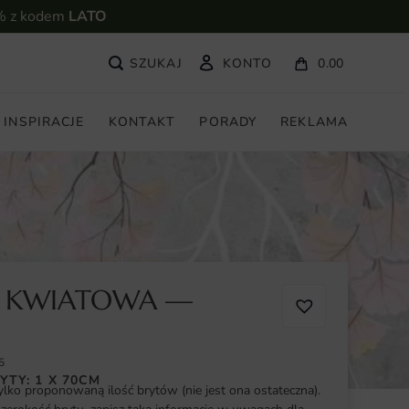
% z kodem
LATO
KONTO
0.00
INSPIRACJE
KONTAKT
PORADY
REKLAMA
A KWIATOWA —
5
YTY: 1 X 70CM
ylko proponowaną ilość brytów (nie jest ona ostateczna).