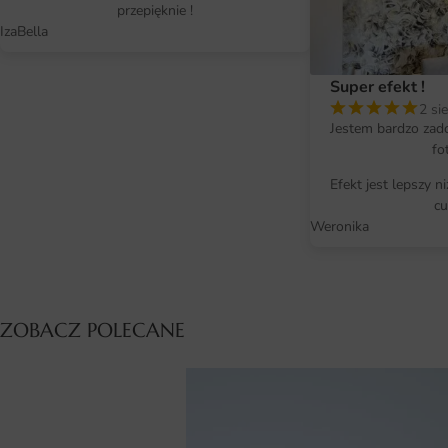
przepięknie !
IzaBella
Super efekt !
2 si
Jestem bardzo zad
fo
Efekt jest lepszy n
cu
Weronika
ZOBACZ POLECANE