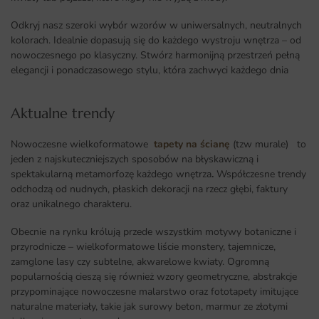
Odkryj nasz szeroki wybór wzorów w uniwersalnych, neutralnych
kolorach. Idealnie dopasują się do każdego wystroju wnętrza – od
nowoczesnego po klasyczny. Stwórz harmonijną przestrzeń pełną
elegancji i ponadczasowego stylu, która zachwyci każdego dnia
Aktualne trendy​
Nowoczesne wielkoformatowe
tapety na ścianę
(tzw murale) to
jeden z najskuteczniejszych sposobów na błyskawiczną i
spektakularną metamorfozę każdego wnętrza
.
Współczesne trendy
odchodzą od nudnych, płaskich dekoracji na rzecz głębi, faktury
oraz unikalnego charakteru.
Obecnie na rynku królują przede wszystkim motywy botaniczne i
przyrodnicze – wielkoformatowe liście monstery, tajemnicze,
zamglone lasy czy subtelne, akwarelowe kwiaty. Ogromną
popularnością cieszą się również wzory geometryczne, abstrakcje
przypominające nowoczesne malarstwo oraz fototapety imitujące
naturalne materiały, takie jak surowy beton, marmur ze złotymi