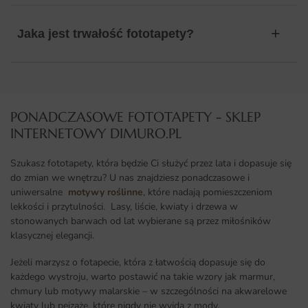
Jaka jest trwałość fototapety?
PONADCZASOWE FOTOTAPETY - SKLEP
INTERNETOWY DIMURO.PL​
Szukasz fototapety, która będzie Ci służyć przez lata i dopasuje się
do zmian we wnętrzu? U nas znajdziesz ponadczasowe i
uniwersalne
motywy roślinne
, które nadają pomieszczeniom
lekkości i przytulności. Lasy, liście, kwiaty i drzewa w
stonowanych barwach od lat wybierane są przez miłośników
klasycznej elegancji.
Jeżeli marzysz o fotapecie, która z łatwością dopasuje się do
każdego wystroju, warto postawić na takie wzory jak marmur,
chmury lub motywy malarskie – w szczególności na akwarelowe
kwiaty lub pejzaże, które nigdy nie wyjdą z mody.