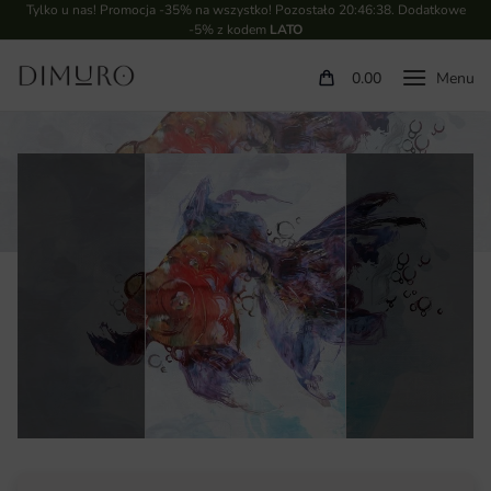
Tylko u nas! Promocja -35% na wszystko! Pozostało
20:46:37
. Dodatkowe
-5% z kodem
LATO
0.00