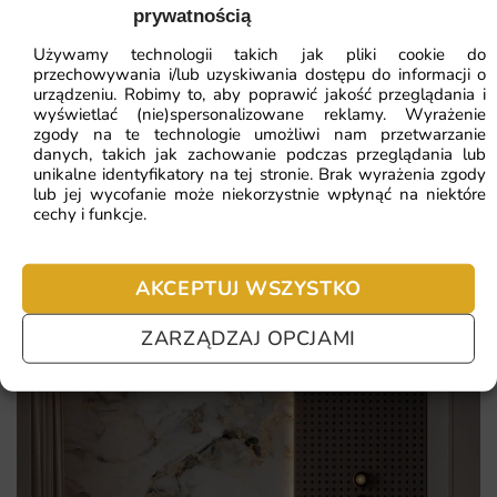
przemienia zwykłą ścianę w wyjątkowy akcent aranżacyjny
prywatnością
ZOBACZ WSZYSTKIE
pełen klimatu.
Używamy technologii takich jak pliki cookie do
przechowywania i/lub uzyskiwania dostępu do informacji o
Unikalny motyw rybka podkreślający indywidualny styl
urządzeniu. Robimy to, aby poprawić jakość przeglądania i
wyświetlać (nie)spersonalizowane reklamy. Wyrażenie
wnętrza i jego nastrój.
Najczęściej zadawane pytania
zgody na te technologie umożliwi nam przetwarzanie
Realizacja na wymiar z gwarancją idealnego dopasowania
danych, takich jak zachowanie podczas przeglądania lub
unikalne identyfikatory na tej stronie. Brak wyrażenia zgody
Pomagamy i doradzamy przy każdym zakupie. Ale jeżeli
do każdej ściany.
lub jej wycofanie może niekorzystnie wpłynąć na niektóre
nie chcesz czekać – sprawdź najczęściej zadawane pytania.
cechy i funkcje.
Ekologiczne tusze i certyfikowane materiały bezpieczne
dla domowników oraz alergików.
Szybka wysyłka i prosty montaż dzięki czytelnej instrukcji
AKCEPTUJ WSZYSTKO
dołączonej do zamówienia.
ZARZĄDZAJ OPCJAMI