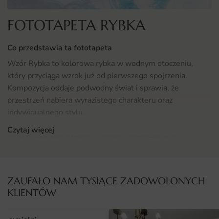
FOTOTAPETA RYBKA
Co przedstawia ta fototapeta
Wzór Rybka to kolorowa rybka w wodnym otoczeniu,
który przyciąga wzrok już od pierwszego spojrzenia.
Kompozycja oddaje podwodny świat i sprawia, że
przestrzeń nabiera wyrazistego charakteru oraz
indywidualnego stylu.
Czytaj więcej
Motyw zaprojektowano z myślą o nowoczesnych
wnętrzach, w których liczy się równowaga między
estetyką a funkcją. Wyrazista lekki klimat dobrze
komponuje się z różnorodnymi stylami aranżacyjnymi.
ZAUFAŁO NAM TYSIĄCE ZADOWOLONYCH
KLIENTÓW
Gdzie sprawdzi się fototapeta Rybka
Projekt znakomicie odnajdzie się w wielu