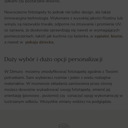
żyłkami czy postarzane drewno.
Nowoczesne fototapety to jednak nie tylko design, ale także
innowacyjna technologia. Wykonane z wysokiej jakości flizeliny lub
winylu są niezwykle trwałe, odporne na zmywanie i promienie UV,
co sprawia, że doskonale sprawdzają się nawet w wymagających
pomieszczeniach, takich jak kuchnia czy łazienka, w
sypialni
,
biurze
,
a nawet w
pokoju dziecka
,
Duży wybór i dużo opcji personalizacji ​
W Dimuro możemy zmodyfikować fototapetę zgodnie z Twoimi
potrzebami. Sam wybierasz rozmiar i jeden z wielu rodzajów
materiałów. W momencie składania zamówienia przez stronę
możesz dowolnie wykadrować swoją fototapetę, zmienić jej
orientację (pionowo , poziomo) czy oznaczyć opcję wykonania jej w
lustrzanym odbiciu. Wszystkie zmiany widzisz na podglądzie.