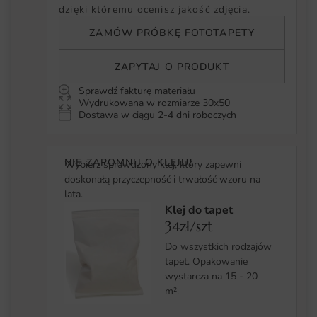
dzięki któremu ocenisz jakość zdjęcia.
ZAMÓW PRÓBKĘ FOTOTAPETY
ZAPYTAJ O PRODUKT
Sprawdź fakturę materiału
Wydrukowana w rozmiarze 30x50
Dostawa w ciągu 2-4 dni roboczych
NIE ZAPOMNIJ O KLEJU!
Wybierz sprawdzony klej, który zapewni
doskonałą przyczepność i trwałość wzoru na
lata.
Klej do tapet
34zł/szt
Do wszystkich rodzajów
tapet. Opakowanie
wystarcza na 15 - 20
m².