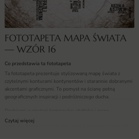
FOTOTAPETA MAPA ŚWIATA
— WZÓR 16
Co przedstawia ta fototapeta
Ta fototapeta prezentuje stylizowaną mapę świata z
czytelnymi konturami kontynentów i starannie dobranymi
akcentami graficznymi. To pomysł na ścianę pełną
geograficznych inspiracji i podróżniczego ducha.
Drobiazgi w postaci kompasów, statków i nazw
geograficznych dodają motywowi głębi i edukacyjnej
Czytaj więcej
wartości. Motyw mapa świata został zaprojektowany tak,
by dobrze prezentował się zarówno z bliska, jak i z