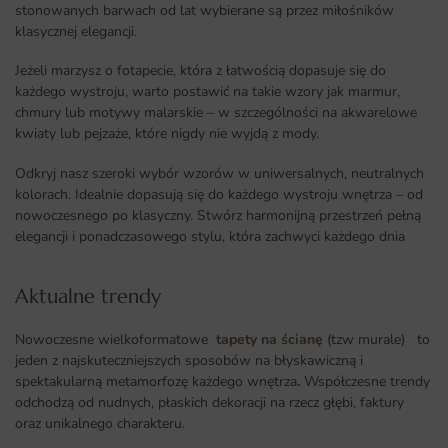
stonowanych barwach od lat wybierane są przez miłośników
klasycznej elegancji.
Jeżeli marzysz o fotapecie, która z łatwością dopasuje się do
każdego wystroju, warto postawić na takie wzory jak marmur,
chmury lub motywy malarskie – w szczególności na akwarelowe
kwiaty lub pejzaże, które nigdy nie wyjdą z mody.
Odkryj nasz szeroki wybór wzorów w uniwersalnych, neutralnych
kolorach. Idealnie dopasują się do każdego wystroju wnętrza – od
nowoczesnego po klasyczny. Stwórz harmonijną przestrzeń pełną
elegancji i ponadczasowego stylu, która zachwyci każdego dnia
Aktualne trendy​
Nowoczesne wielkoformatowe
tapety na ścianę
(tzw murale) to
jeden z najskuteczniejszych sposobów na błyskawiczną i
spektakularną metamorfozę każdego wnętrza
.
Współczesne trendy
odchodzą od nudnych, płaskich dekoracji na rzecz głębi, faktury
oraz unikalnego charakteru.