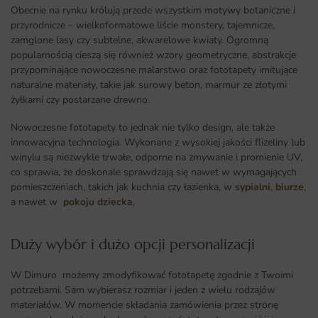
Obecnie na rynku królują przede wszystkim motywy botaniczne i
przyrodnicze – wielkoformatowe liście monstery, tajemnicze,
zamglone lasy czy subtelne, akwarelowe kwiaty. Ogromną
popularnością cieszą się również wzory geometryczne, abstrakcje
przypominające nowoczesne malarstwo oraz fototapety imitujące
naturalne materiały, takie jak surowy beton, marmur ze złotymi
żyłkami czy postarzane drewno.
Nowoczesne fototapety to jednak nie tylko design, ale także
innowacyjna technologia. Wykonane z wysokiej jakości flizeliny lub
winylu są niezwykle trwałe, odporne na zmywanie i promienie UV,
co sprawia, że doskonale sprawdzają się nawet w wymagających
pomieszczeniach, takich jak kuchnia czy łazienka, w
sypialni
,
biurze
,
a nawet w
pokoju dziecka
,
Duży wybór i dużo opcji personalizacji ​
W Dimuro możemy zmodyfikować fototapetę zgodnie z Twoimi
potrzebami. Sam wybierasz rozmiar i jeden z wielu rodzajów
materiałów. W momencie składania zamówienia przez stronę