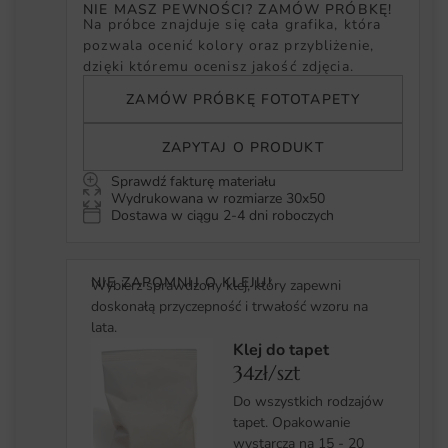
NIE MASZ PEWNOŚCI? ZAMÓW PRÓBKĘ!
Na próbce znajduje się cała grafika, która
pozwala ocenić kolory oraz przybliżenie,
dzięki któremu ocenisz jakość zdjęcia.
ZAMÓW PRÓBKĘ FOTOTAPETY
ZAPYTAJ O PRODUKT
Sprawdź fakturę materiału
Wydrukowana w rozmiarze 30x50
Dostawa w ciągu 2-4 dni roboczych
NIE ZAPOMNIJ O KLEJU!
Wybierz sprawdzony klej, który zapewni
doskonałą przyczepność i trwałość wzoru na
lata.
Klej do tapet
34zł/szt
Do wszystkich rodzajów
tapet. Opakowanie
wystarcza na 15 - 20