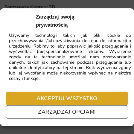
końcowy spójny.
Fototapeta Kontury 3D
Dlaczego warto wybrać tę fototapetę
Zarządzaj swoją
prywatnością
41.93
zł
Wybierając tę fototapetę, decydujesz się na dekorację,
64.51
zł
która łączy estetykę, jakość wykonania i wygodę montażu.
Najniższa cena z 30 dni:
41.93
zł
Używamy technologii takich jak pliki cookie do
przechowywania i/lub uzyskiwania dostępu do informacji o
To rozwiązanie sprawdzające się w długiej perspektywie
urządzeniu. Robimy to, aby poprawić jakość przeglądania i
użytkowania.
ZOBACZ WSZYSTKIE
wyświetlać (nie)spersonalizowane reklamy. Wyrażenie
zgody na te technologie umożliwi nam przetwarzanie
Oto najważniejsze zalety, które wyróżniają ten wzór:
danych, takich jak zachowanie podczas przeglądania lub
unikalne identyfikatory na tej stronie. Brak wyrażenia zgody
lub jej wycofanie może niekorzystnie wpłynąć na niektóre
Najczęściej zadawane pytania
czytelne kontury kontynentów
cechy i funkcje.
elegancki, estetyczny efekt końcowy w każdej aranżacji
Pomagamy i doradzamy przy każdym zakupie. Ale jeżeli
nie chcesz czekać – sprawdź najczęściej zadawane pytania.
edukacyjny motyw kartograficzny
AKCEPTUJ WSZYSTKO
łatwa aplikacja bez konieczności moczenia tapety
ZARZĄDZAJ OPCJAMI