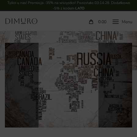
Tylko u nas! Promocja -35% na wszystko! Pozostało
03:14:27
. Dodatkowe
-5% z kodem
LATO
0.00