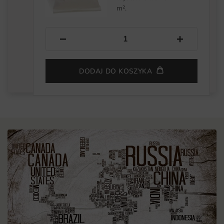
m².
−
+
DODAJ DO KOSZYKA