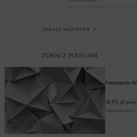
intensywne, trwałe kolory, odporne na blaknięcie i
delikatne zarysowania.
Powierzchnia jest matowa, dzięki czemu obraz nie odbija
ZOBACZ WSZYSTKIE
światła i prezentuje się elegancko w każdym oświetleniu.
Tusze, których używamy, posiadają certyfikaty
bezpieczeństwa, dzięki czemu fototapeta nadaje się
ZOBACZ POLECANE
również do pomieszczeń dla dzieci.
Wymiary na miarę i łatwy montaż
Fototapetę produkujemy w wymiarach wskazanych przez
Fototapeta W
Klienta, więc świetnie pasuje zarówno do małych
zakątków, jak i dużych ścian. Wzór skalujemy tak, aby
41.93
zł
kompozycja zachowała równowagę i estetykę.
64.5
Najniższa cena z
Aplikacja jest intuicyjna — klej trafia na ścianę, a pasy
fototapety nakłada się na świeży podkład. Brak zakładek i
nadmiaru kleju sprawia, że montaż jest czysty, a efekt