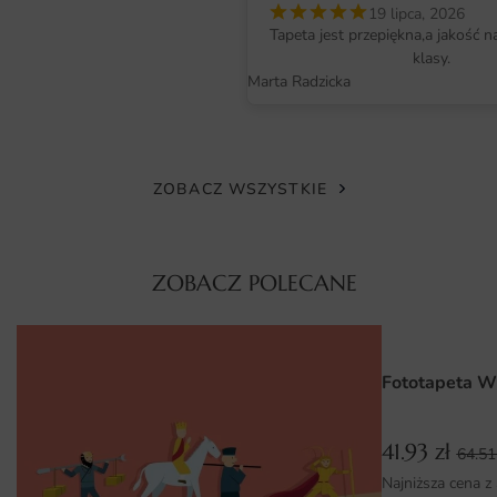
stabilny, oddychający i przyjazny w montażu. Druk
19 lipca, 2026
Tapeta jest przepiękna,a jakość n
lateksowy pozwala uzyskać wyraziste kolory i ostry
klasy.
rysunek nawet w największych formatach.
Marta Radzicka
Powłoka matowa minimalizuje odblaski, dzięki czemu
obraz wygląda naturalnie w słońcu i przy sztucznym
świetle. Tusze przeszły testy bezpieczeństwa i mogą być
ZOBACZ WSZYSTKIE
stosowane w pokojach dziecięcych oraz sypialniach.
Wymiary na miarę i łatwy montaż
ZOBACZ POLECANE
Fototapetę produkujemy w wymiarach wskazanych przez
Klienta, więc świetnie pasuje zarówno do małych
zakątków, jak i dużych ścian. Wzór skalujemy tak, aby
kompozycja zachowała równowagę i estetykę.
Fototapeta W
Aplikacja jest intuicyjna — klej trafia na ścianę, a pasy
41.93
zł
fototapety nakłada się na świeży podkład. Brak zakładek i
64.5
nadmiaru kleju sprawia, że montaż jest czysty, a efekt
Najniższa cena z