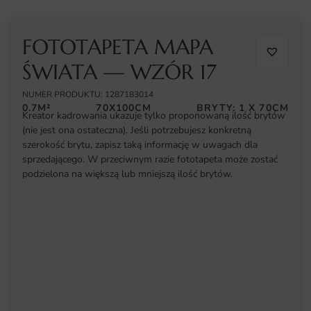
FOTOTAPETA MAPA
ŚWIATA — WZÓR 17
NUMER PRODUKTU: 1287183014
0.7M²
70X100CM
BRYTY: 1 X 70CM
Kreator kadrowania ukazuje tylko proponowaną ilość brytów
(nie jest ona ostateczna). Jeśli potrzebujesz konkretną
szerokość brytu, zapisz taką informację w uwagach dla
sprzedającego. W przeciwnym razie fototapeta może zostać
podzielona na większą lub mniejszą ilość brytów.