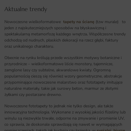
Aktualne trendy​
Nowoczesne wielkoformatowe
tapety na ścianę
(tzw murale) to
jeden z najskuteczniejszych sposobów na błyskawiczną i
spektakularną metamorfozę każdego wnętrza
.
Współczesne trendy
odchodzą od nudnych, płaskich dekoracji na rzecz głębi, faktury
oraz unikalnego charakteru.
Obecnie na rynku królują przede wszystkim motywy botaniczne i
przyrodnicze – wielkoformatowe liście monstery, tajemnicze,
zamglone lasy czy subtelne, akwarelowe kwiaty. Ogromną
popularnością cieszą się również wzory geometryczne, abstrakcje
przypominające nowoczesne malarstwo oraz fototapety imitujące
naturalne materiały, takie jak surowy beton, marmur ze złotymi
żyłkami czy postarzane drewno.
Nowoczesne fototapety to jednak nie tylko design, ale także
innowacyjna technologia. Wykonane z wysokiej jakości flizeliny lub
winylu są niezwykle trwałe, odporne na zmywanie i promienie UV,
co sprawia, że doskonale sprawdzają się nawet w wymagających
pomieszczeniach, takich jak kuchnia czy łazienka, w
sypialni
,
biurze
,