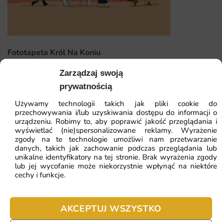
końcowy spójny.
Dlaczego warto wybrać tę fototapetę
Ta fototapeta to inwestycja w wystrój, który nie znudzi się
Fototapeta Król Na Koniu
po kilku miesiącach. Stawiamy na dopracowanie każdego
szczegółu — od jakości druku po precyzyjne
Zarządzaj swoją
przygotowanie do montażu.
41.93
zł
64.51
zł
prywatnością
Najniższa cena z 30 dni:
41.93
zł
Oto najważniejsze zalety, które wyróżniają ten wzór:
Używamy technologii takich jak pliki cookie do
przechowywania i/lub uzyskiwania dostępu do informacji o
urządzeniu. Robimy to, aby poprawić jakość przeglądania i
inspiracja do podróży i marzeń
wyświetlać (nie)spersonalizowane reklamy. Wyrażenie
zgody na te technologie umożliwi nam przetwarzanie
łatwa aplikacja bez konieczności moczenia tapety
danych, takich jak zachowanie podczas przeglądania lub
unikalne identyfikatory na tej stronie. Brak wyrażenia zgody
czytelne kontury kontynentów
lub jej wycofanie może niekorzystnie wpłynąć na niektóre
ZOBACZ WSZYSTKIE
cechy i funkcje.
matowe wykończenie bez nieprzyjemnych refleksów
AKCEPTUJ WSZYSTKO
Najczęściej zadawane pytania