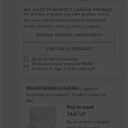
NIE MASZ PEWNOŚCI? ZAMÓW PRÓBKĘ!
Na próbce znajduje się cała grafika, która
pozwala ocenić kolory oraz przybliżenie,
dzięki któremu ocenisz jakość zdjęcia.
ZAMÓW PRÓBKĘ FOTOTAPETY
ZAPYTAJ O PRODUKT
Sprawdź fakturę materiału
Wydrukowana w rozmiarze 30x50
Dostawa w ciągu 2-4 dni roboczych
NIE ZAPOMNIJ O KLEJU!
Wybierz sprawdzony klej, który zapewni
doskonałą przyczepność i trwałość wzoru na
lata.
Klej do tapet
34zł/szt
Do wszystkich rodzajów
tapet. Opakowanie