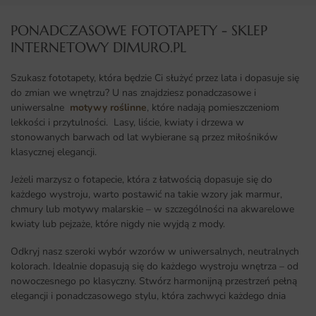
PONADCZASOWE FOTOTAPETY - SKLEP
INTERNETOWY DIMURO.PL​
Szukasz fototapety, która będzie Ci służyć przez lata i dopasuje się
do zmian we wnętrzu? U nas znajdziesz ponadczasowe i
uniwersalne
motywy roślinne
, które nadają pomieszczeniom
lekkości i przytulności. Lasy, liście, kwiaty i drzewa w
stonowanych barwach od lat wybierane są przez miłośników
klasycznej elegancji.
Jeżeli marzysz o fotapecie, która z łatwością dopasuje się do
każdego wystroju, warto postawić na takie wzory jak marmur,
chmury lub motywy malarskie – w szczególności na akwarelowe
kwiaty lub pejzaże, które nigdy nie wyjdą z mody.
Odkryj nasz szeroki wybór wzorów w uniwersalnych, neutralnych
kolorach. Idealnie dopasują się do każdego wystroju wnętrza – od
nowoczesnego po klasyczny. Stwórz harmonijną przestrzeń pełną
elegancji i ponadczasowego stylu, która zachwyci każdego dnia