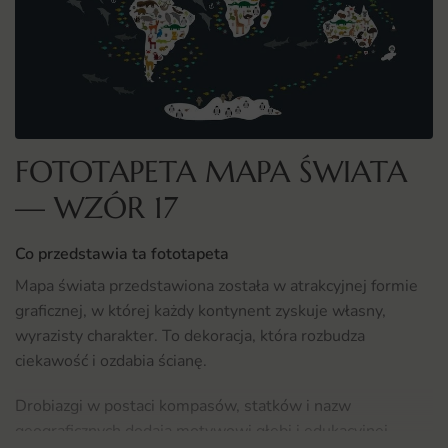
FOTOTAPETA MAPA ŚWIATA
— WZÓR 17
Co przedstawia ta fototapeta
Mapa świata przedstawiona została w atrakcyjnej formie
graficznej, w której każdy kontynent zyskuje własny,
wyrazisty charakter. To dekoracja, która rozbudza
ciekawość i ozdabia ścianę.
Drobiazgi w postaci kompasów, statków i nazw
geograficznych dodają motywowi głębi i edukacyjnej