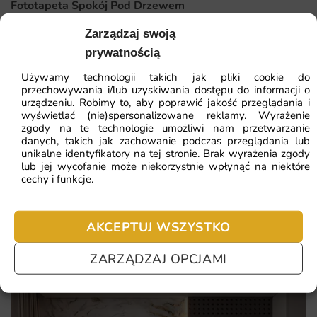
Fototapeta Spokój Pod Drzewem
Dlaczego warto wybrać tę fototapetę
Zarządzaj swoją
41.93
zł
64.51
zł
Decydując się na ten wzór otrzymujesz dekorację łączącą
prywatnością
walory estetyczne z trwałością. To rozwiązanie, które
Najniższa cena z 30 dni:
41.93
zł
Używamy technologii takich jak pliki cookie do
przemienia zwykłą ścianę w wyjątkowy akcent aranżacyjny
przechowywania i/lub uzyskiwania dostępu do informacji o
urządzeniu. Robimy to, aby poprawić jakość przeglądania i
pełen klimatu.
ZOBACZ WSZYSTKIE
wyświetlać (nie)spersonalizowane reklamy. Wyrażenie
zgody na te technologie umożliwi nam przetwarzanie
Unikalny motyw morskie fale podkreślający indywidualny
danych, takich jak zachowanie podczas przeglądania lub
unikalne identyfikatory na tej stronie. Brak wyrażenia zgody
styl wnętrza i jego nastrój.
lub jej wycofanie może niekorzystnie wpłynąć na niektóre
Najczęściej zadawane pytania
cechy i funkcje.
Realizacja na wymiar z gwarancją idealnego dopasowania
Pomagamy i doradzamy przy każdym zakupie. Ale jeżeli
do każdej ściany.
nie chcesz czekać – sprawdź najczęściej zadawane pytania.
Ekologiczne tusze i certyfikowane materiały bezpieczne
AKCEPTUJ WSZYSTKO
dla domowników oraz alergików.
ZARZĄDZAJ OPCJAMI
Szybka wysyłka i prosty montaż dzięki czytelnej instrukcji
dołączonej do zamówienia.