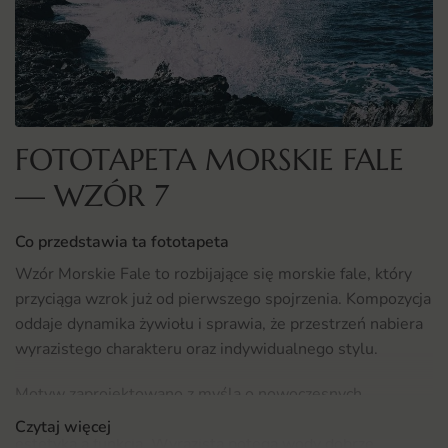
FOTOTAPETA MORSKIE FALE
— WZÓR 7
Co przedstawia ta fototapeta
Wzór Morskie Fale to rozbijające się morskie fale, który
przyciąga wzrok już od pierwszego spojrzenia. Kompozycja
oddaje dynamika żywiołu i sprawia, że przestrzeń nabiera
wyrazistego charakteru oraz indywidualnego stylu.
Motyw zaprojektowano z myślą o nowoczesnych
wnętrzach, w których liczy się równowaga między
Czytaj więcej
estetyką a funkcją. Wyrazista potęga wody dobrze