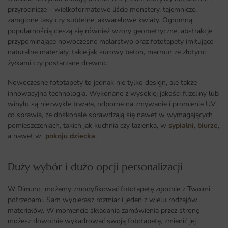
przyrodnicze – wielkoformatowe liście monstery, tajemnicze,
zamglone lasy czy subtelne, akwarelowe kwiaty. Ogromną
popularnością cieszą się również wzory geometryczne, abstrakcje
przypominające nowoczesne malarstwo oraz fototapety imitujące
naturalne materiały, takie jak surowy beton, marmur ze złotymi
żyłkami czy postarzane drewno.
Nowoczesne fototapety to jednak nie tylko design, ale także
innowacyjna technologia. Wykonane z wysokiej jakości flizeliny lub
winylu są niezwykle trwałe, odporne na zmywanie i promienie UV,
co sprawia, że doskonale sprawdzają się nawet w wymagających
pomieszczeniach, takich jak kuchnia czy łazienka, w
sypialni
,
biurze
,
a nawet w
pokoju dziecka
,
Duży wybór i dużo opcji personalizacji ​
W Dimuro możemy zmodyfikować fototapetę zgodnie z Twoimi
potrzebami. Sam wybierasz rozmiar i jeden z wielu rodzajów
materiałów. W momencie składania zamówienia przez stronę
możesz dowolnie wykadrować swoją fototapetę, zmienić jej