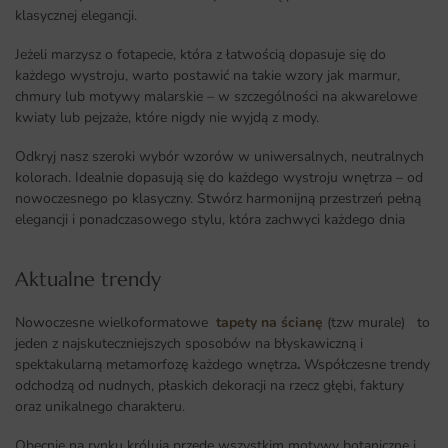
klasycznej elegancji.
Jeżeli marzysz o fotapecie, która z łatwością dopasuje się do
każdego wystroju, warto postawić na takie wzory jak marmur,
chmury lub motywy malarskie – w szczególności na akwarelowe
kwiaty lub pejzaże, które nigdy nie wyjdą z mody.
Odkryj nasz szeroki wybór wzorów w uniwersalnych, neutralnych
kolorach. Idealnie dopasują się do każdego wystroju wnętrza – od
nowoczesnego po klasyczny. Stwórz harmonijną przestrzeń pełną
elegancji i ponadczasowego stylu, która zachwyci każdego dnia
Aktualne trendy​
Nowoczesne wielkoformatowe
tapety na ścianę
(tzw murale) to
jeden z najskuteczniejszych sposobów na błyskawiczną i
spektakularną metamorfozę każdego wnętrza
.
Współczesne trendy
odchodzą od nudnych, płaskich dekoracji na rzecz głębi, faktury
oraz unikalnego charakteru.
Obecnie na rynku królują przede wszystkim motywy botaniczne i