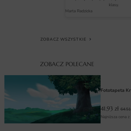
klasy.
głębię barw.
Marta Radzicka
Do wyboru oferujemy gładką flizelinę premium,
strukturalny winyl oraz wersję samoprzylepną. Każda
opcja jest bezpieczna, posiada atesty i nie wydziela
ZOBACZ WSZYSTKIE
zapachów.
Wymiary na miarę i łatwy montaż
ZOBACZ POLECANE
Fototapeta jest produkowana na wymiar, dokładnie
według parametrów podanych w zamówieniu. Dzięki
temu unikasz docinania materiału i problemów z
dopasowaniem grafiki do ściany, a głęboki błękit
Fototapeta Kr
zachowuje właściwe proporcje.
Montaż jest prosty i intuicyjny, a w zestawie znajdziesz
41.93
zł
64.5
szczegółową instrukcję. Wersja flizelinowa wymaga
Najniższa cena z
nałożenia kleju jedynie na ścianę, więc cały proces
przebiega sprawnie.