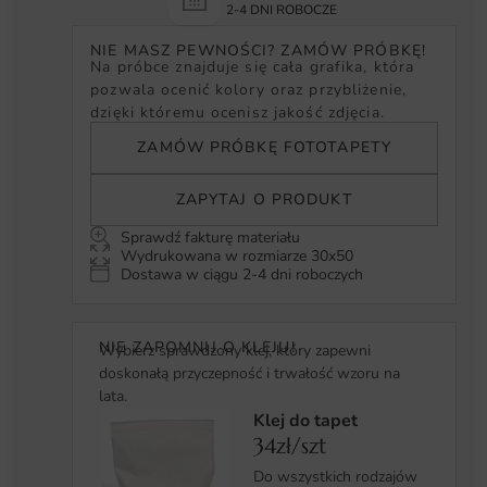
2-4 DNI ROBOCZE
NIE MASZ PEWNOŚCI? ZAMÓW PRÓBKĘ!
Na próbce znajduje się cała grafika, która
pozwala ocenić kolory oraz przybliżenie,
dzięki któremu ocenisz jakość zdjęcia.
ZAMÓW PRÓBKĘ FOTOTAPETY
ZAPYTAJ O PRODUKT
Sprawdź fakturę materiału
Wydrukowana w rozmiarze 30x50
Dostawa w ciągu 2-4 dni roboczych
NIE ZAPOMNIJ O KLEJU!
Wybierz sprawdzony klej, który zapewni
doskonałą przyczepność i trwałość wzoru na
lata.
Klej do tapet
34zł/szt
Do wszystkich rodzajów