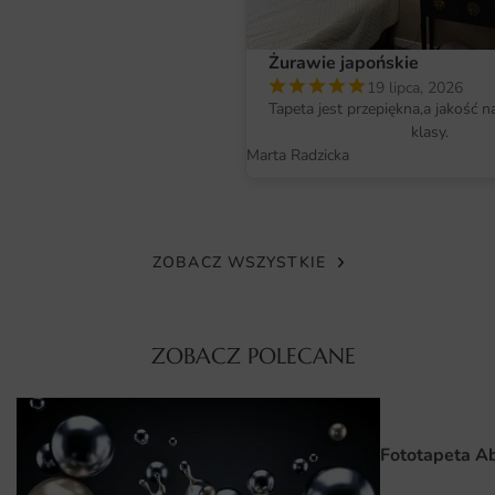
wysokiej jakości podłożu, dzięki czemu kolory są
nasycone, a detale wyjątkowo ostre. Materiał jest
Żurawie japońskie
bezzapachowy, odporny na blaknięcie i bezpieczny dla
19 lipca, 2026
domowników, w tym alergików oraz dzieci.
Tapeta jest przepiękna,a jakość n
klasy.
Faktura podłoża dodatkowo wzbogaca odbiór grafiki,
Marta Radzicka
nadając jej szlachetnego charakteru. Dzięki temu
fototapeta zachowuje swoje walory wizualne przez wiele
lat użytkowania.
ZOBACZ WSZYSTKIE
Wymiary na miarę i łatwy montaż
Fototapetę przygotowujemy na wymiar — wystarczy
podać dokładne wymiary ściany, a my dopasujemy grafikę
ZOBACZ POLECANE
bez utraty jej proporcji i kompozycji. Druk dzielimy na
wygodne pasy, które układa się łatwo nawet bez
wcześniejszego doświadczenia.
Fototapeta A
Montaż przebiega szybko: przygotowane podłoże, klej do