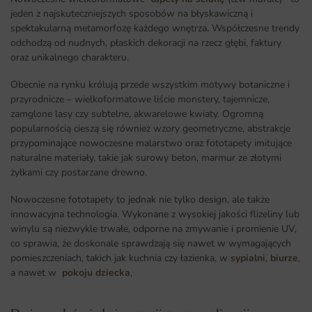
jeden z najskuteczniejszych sposobów na błyskawiczną i
spektakularną metamorfozę każdego wnętrza
.
Współczesne trendy
odchodzą od nudnych, płaskich dekoracji na rzecz głębi, faktury
oraz unikalnego charakteru.
Obecnie na rynku królują przede wszystkim motywy botaniczne i
przyrodnicze – wielkoformatowe liście monstery, tajemnicze,
zamglone lasy czy subtelne, akwarelowe kwiaty. Ogromną
popularnością cieszą się również wzory geometryczne, abstrakcje
przypominające nowoczesne malarstwo oraz fototapety imitujące
naturalne materiały, takie jak surowy beton, marmur ze złotymi
żyłkami czy postarzane drewno.
Nowoczesne fototapety to jednak nie tylko design, ale także
innowacyjna technologia. Wykonane z wysokiej jakości flizeliny lub
winylu są niezwykle trwałe, odporne na zmywanie i promienie UV,
co sprawia, że doskonale sprawdzają się nawet w wymagających
pomieszczeniach, takich jak kuchnia czy łazienka, w
sypialni
,
biurze
,
a nawet w
pokoju dziecka
,