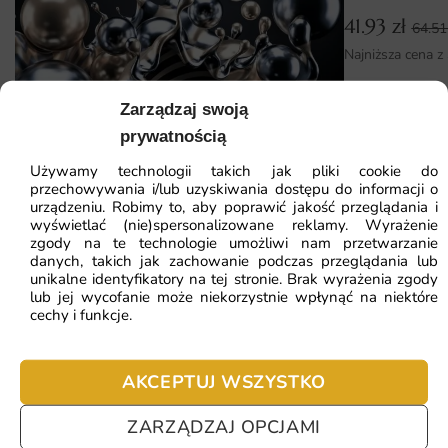
tapet i staranne dopasowanie krawędzi to wszystko,
41.93
zł
64.5
czego potrzeba do uzyskania profesjonalnego efektu. W
Najniższa cena z
razie potrzeby służymy wskazówkami na każdym etapie
zamówienia.
Zarządzaj swoją
Fototapeta Metaliczny Plusk
Dlaczego warto wybrać tę fototapetę
prywatnością
Decydując się na fototapetę Morskie Oko, otrzymujesz nie
Używamy technologii takich jak pliki cookie do
przechowywania i/lub uzyskiwania dostępu do informacji o
41.93
zł
tylko estetyczną dekorację, ale i trwały produkt, który
64.51
zł
urządzeniu. Robimy to, aby poprawić jakość przeglądania i
posłuży na lata. Każdy egzemplarz jest drukowany na
Najniższa cena z 30 dni:
41.93
zł
wyświetlać (nie)spersonalizowane reklamy. Wyrażenie
zamówienie z dbałością o szczegóły.
zgody na te technologie umożliwi nam przetwarzanie
danych, takich jak zachowanie podczas przeglądania lub
ZOBACZ WSZYSTKIE
unikalne identyfikatory na tej stronie. Brak wyrażenia zgody
wakacyjna atmosfera obecna w domu cały rok
lub jej wycofanie może niekorzystnie wpłynąć na niektóre
cechy i funkcje.
wrażenie szerokiej, otwartej przestrzeni
głęboki błękit działający odprężająco
Najczęściej zadawane pytania
AKCEPTUJ WSZYSTKO
kojące spojrzenie na taflę morza i wybrzeże
Pomagamy i doradzamy przy każdym zakupie. Ale jeżeli
nie chcesz czekać – sprawdź najczęściej zadawane pytania.
ZARZĄDZAJ OPCJAMI