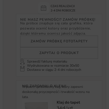
CZAS REALIZACJI
2-4 DNI ROBOCZE
NIE MASZ PEWNOŚCI? ZAMÓW PRÓBKĘ!
Na próbce znajduje się cała grafika, która
pozwala ocenić kolory oraz przybliżenie,
dzięki któremu ocenisz jakość zdjęcia.
ZAMÓW PRÓBKĘ FOTOTAPETY
ZAPYTAJ O PRODUKT
Sprawdź fakturę materiału
Wydrukowana w rozmiarze 30x50
Dostawa w ciągu 2-4 dni roboczych
NIE ZAPOMNIJ O KLEJU!
Wybierz sprawdzony klej, który zapewni
doskonałą przyczepność i trwałość wzoru na
lata.
Klej do tapet
34zł/szt