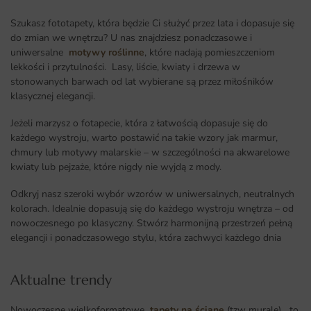
Szukasz fototapety, która będzie Ci służyć przez lata i dopasuje się
do zmian we wnętrzu? U nas znajdziesz ponadczasowe i
uniwersalne
motywy roślinne
, które nadają pomieszczeniom
lekkości i przytulności. Lasy, liście, kwiaty i drzewa w
stonowanych barwach od lat wybierane są przez miłośników
klasycznej elegancji.
Jeżeli marzysz o fotapecie, która z łatwością dopasuje się do
każdego wystroju, warto postawić na takie wzory jak marmur,
chmury lub motywy malarskie – w szczególności na akwarelowe
kwiaty lub pejzaże, które nigdy nie wyjdą z mody.
Odkryj nasz szeroki wybór wzorów w uniwersalnych, neutralnych
kolorach. Idealnie dopasują się do każdego wystroju wnętrza – od
nowoczesnego po klasyczny. Stwórz harmonijną przestrzeń pełną
elegancji i ponadczasowego stylu, która zachwyci każdego dnia
Aktualne trendy​
Nowoczesne wielkoformatowe
tapety na ścianę
(tzw murale) to