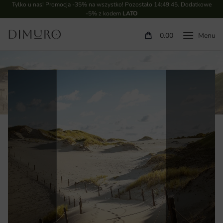
Tylko u nas! Promocja -35% na wszystko! Pozostało
14:49:45
. Dodatkowe
-5% z kodem
LATO
0.00