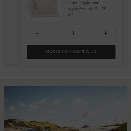
tapet. Opakowanie
wystarcza na 15 - 20
m².
−
+
DODAJ DO KOSZYKA