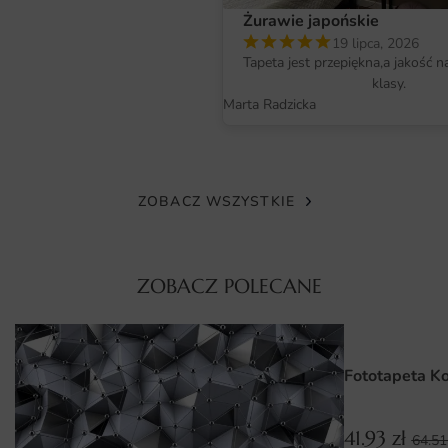
nasycone, a detale wyjątkowo ostre. Materiał jest
Żurawie japońskie
bezzapachowy, odporny na blaknięcie i bezpieczny dla
19 lipca, 2026
domowników, w tym alergików oraz dzieci.
Tapeta jest przepiękna,a jakość n
klasy.
Faktura podłoża dodatkowo wzbogaca odbiór grafiki,
Marta Radzicka
nadając jej szlachetnego charakteru. Dzięki temu
fototapeta zachowuje swoje walory wizualne przez wiele
lat użytkowania.
ZOBACZ WSZYSTKIE
Wymiary na miarę i łatwy montaż
Fototapetę przygotowujemy na wymiar — wystarczy
podać dokładne wymiary ściany, a my dopasujemy grafikę
ZOBACZ POLECANE
bez utraty jej proporcji i kompozycji. Druk dzielimy na
wygodne pasy, które układa się łatwo nawet bez
wcześniejszego doświadczenia.
Fototapeta K
Montaż przebiega szybko: przygotowane podłoże, klej do
tapet i staranne dopasowanie krawędzi to wszystko,
41.93
zł
64.5