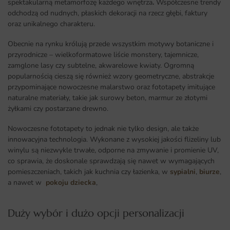
spektakularną metamorfozę każdego wnętrza
.
Współczesne trendy
odchodzą od nudnych, płaskich dekoracji na rzecz głębi, faktury
oraz unikalnego charakteru.
Obecnie na rynku królują przede wszystkim motywy botaniczne i
przyrodnicze – wielkoformatowe liście monstery, tajemnicze,
zamglone lasy czy subtelne, akwarelowe kwiaty. Ogromną
popularnością cieszą się również wzory geometryczne, abstrakcje
przypominające nowoczesne malarstwo oraz fototapety imitujące
naturalne materiały, takie jak surowy beton, marmur ze złotymi
żyłkami czy postarzane drewno.
Nowoczesne fototapety to jednak nie tylko design, ale także
innowacyjna technologia. Wykonane z wysokiej jakości flizeliny lub
winylu są niezwykle trwałe, odporne na zmywanie i promienie UV,
co sprawia, że doskonale sprawdzają się nawet w wymagających
pomieszczeniach, takich jak kuchnia czy łazienka, w
sypialni
,
biurze
,
a nawet w
pokoju dziecka
,
Duży wybór i dużo opcji personalizacji ​