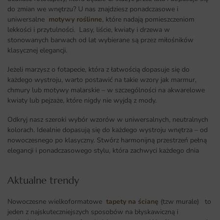
do zmian we wnętrzu? U nas znajdziesz ponadczasowe i
uniwersalne
motywy roślinne
, które nadają pomieszczeniom
lekkości i przytulności. Lasy, liście, kwiaty i drzewa w
stonowanych barwach od lat wybierane są przez miłośników
klasycznej elegancji.
Jeżeli marzysz o fotapecie, która z łatwością dopasuje się do
każdego wystroju, warto postawić na takie wzory jak marmur,
chmury lub motywy malarskie – w szczególności na akwarelowe
kwiaty lub pejzaże, które nigdy nie wyjdą z mody.
Odkryj nasz szeroki wybór wzorów w uniwersalnych, neutralnych
kolorach. Idealnie dopasują się do każdego wystroju wnętrza – od
nowoczesnego po klasyczny. Stwórz harmonijną przestrzeń pełną
elegancji i ponadczasowego stylu, która zachwyci każdego dnia
Aktualne trendy​
Nowoczesne wielkoformatowe
tapety na ścianę
(tzw murale) to
jeden z najskuteczniejszych sposobów na błyskawiczną i