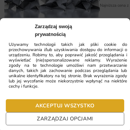
czego potrzeba do uzyskania profesjonalnego efektu. W
Najniższa cena z
razie potrzeby służymy wskazówkami na każdym etapie
zamówienia.
Zarządzaj swoją
Fototapeta Kryształ 3D
Dlaczego warto wybrać tę fototapetę
prywatnością
Decydując się na fototapetę Pustynne Wydmy,
Używamy technologii takich jak pliki cookie do
41.93
zł
otrzymujesz nie tylko estetyczną dekorację, ale i trwały
64.51
zł
przechowywania i/lub uzyskiwania dostępu do informacji o
produkt, który posłuży na lata. Każdy egzemplarz jest
Najniższa cena z 30 dni:
41.93
zł
urządzeniu. Robimy to, aby poprawić jakość przeglądania i
drukowany na zamówienie z dbałością o szczegóły.
wyświetlać (nie)spersonalizowane reklamy. Wyrażenie
zgody na te technologie umożliwi nam przetwarzanie
ZOBACZ WSZYSTKIE
danych, takich jak zachowanie podczas przeglądania lub
intensywne barwy i bogata roślinność
unikalne identyfikatory na tej stronie. Brak wyrażenia zgody
lub jej wycofanie może niekorzystnie wpłynąć na niektóre
atmosfera dalekich podróży na wyciągnięcie ręki
cechy i funkcje.
wakacyjny klimat, który ożywia wnętrze
Najczęściej zadawane pytania
egzotyczny krajobraz dodający aranżacji rozmachu
AKCEPTUJ WSZYSTKO
Pomagamy i doradzamy przy każdym zakupie. Ale jeżeli
nie chcesz czekać – sprawdź najczęściej zadawane pytania.
ZARZĄDZAJ OPCJAMI