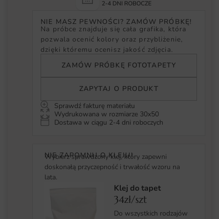
2-4 DNI ROBOCZE
NIE MASZ PEWNOŚCI? ZAMÓW PRÓBKĘ!
Na próbce znajduje się cała grafika, która
pozwala ocenić kolory oraz przybliżenie,
dzięki któremu ocenisz jakość zdjęcia.
ZAMÓW PRÓBKĘ FOTOTAPETY
ZAPYTAJ O PRODUKT
Sprawdź fakturę materiału
Wydrukowana w rozmiarze 30x50
Dostawa w ciągu 2-4 dni roboczych
NIE ZAPOMNIJ O KLEJU!
Wybierz sprawdzony klej, który zapewni
doskonałą przyczepność i trwałość wzoru na
lata.
Klej do tapet
34zł/szt
Do wszystkich rodzajów