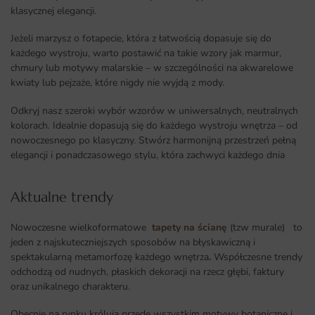
klasycznej elegancji.
Jeżeli marzysz o fotapecie, która z łatwością dopasuje się do
każdego wystroju, warto postawić na takie wzory jak marmur,
chmury lub motywy malarskie – w szczególności na akwarelowe
kwiaty lub pejzaże, które nigdy nie wyjdą z mody.
Odkryj nasz szeroki wybór wzorów w uniwersalnych, neutralnych
kolorach. Idealnie dopasują się do każdego wystroju wnętrza – od
nowoczesnego po klasyczny. Stwórz harmonijną przestrzeń pełną
elegancji i ponadczasowego stylu, która zachwyci każdego dnia
Aktualne trendy​
Nowoczesne wielkoformatowe
tapety na ścianę
(tzw murale) to
jeden z najskuteczniejszych sposobów na błyskawiczną i
spektakularną metamorfozę każdego wnętrza
.
Współczesne trendy
odchodzą od nudnych, płaskich dekoracji na rzecz głębi, faktury
oraz unikalnego charakteru.
Obecnie na rynku królują przede wszystkim motywy botaniczne i