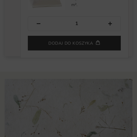
m².
−
+
DODAJ DO KOSZYKA