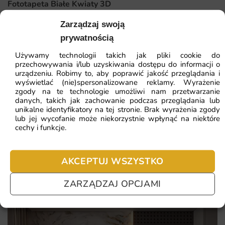
Fototapeta Białe Kwiaty 3D
gruntownego remontu. Oto najważniejsze atuty, dla
których warto ją wybrać:
Zarządzaj swoją
41.93
zł
64.51
zł
prywatnością
Trwałe pigmenty odporne na blaknięcie nawet w
Najniższa cena z 30 dni:
41.93
zł
Używamy technologii takich jak pliki cookie do
nasłonecznionych wnętrzach.
przechowywania i/lub uzyskiwania dostępu do informacji o
urządzeniu. Robimy to, aby poprawić jakość przeglądania i
Ekspresowa realizacja i wysyłka kurierem w ciągu kilku dni
ZOBACZ WSZYSTKIE
wyświetlać (nie)spersonalizowane reklamy. Wyrażenie
roboczych.
zgody na te technologie umożliwi nam przetwarzanie
danych, takich jak zachowanie podczas przeglądania lub
Konsultacja telefoniczna z doradcą przed złożeniem
unikalne identyfikatory na tej stronie. Brak wyrażenia zgody
zamówienia.
lub jej wycofanie może niekorzystnie wpłynąć na niektóre
Najczęściej zadawane pytania
cechy i funkcje.
Bezpieczne materiały z atestem do użytku w pokojach
Pomagamy i doradzamy przy każdym zakupie. Ale jeżeli
dziecięcych.
nie chcesz czekać – sprawdź najczęściej zadawane pytania.
AKCEPTUJ WSZYSTKO
ZARZĄDZAJ OPCJAMI