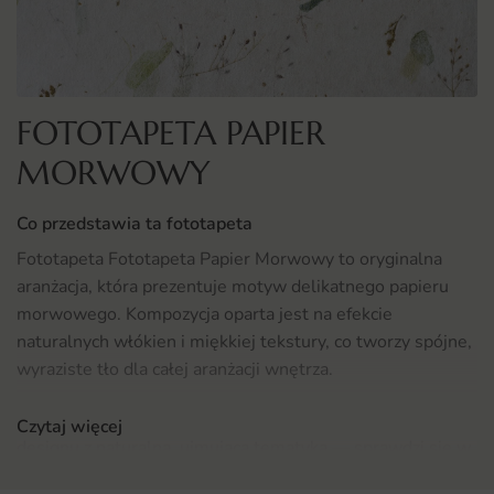
FOTOTAPETA PAPIER
MORWOWY
Co przedstawia ta fototapeta
Fototapeta Fototapeta Papier Morwowy to oryginalna
aranżacja, która prezentuje motyw delikatnego papieru
morwowego. Kompozycja oparta jest na efekcie
naturalnych włókien i miękkiej tekstury, co tworzy spójne,
wyraziste tło dla całej aranżacji wnętrza.
To propozycja, która łączy estetykę współczesnego
Czytaj więcej
designu z naturalną, ujmującą tematyką — sprawdzi się w
pomieszczeniach, w których szukasz dekoracji wnoszącej