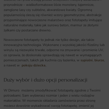
przyrodnicze – wielkoformatowe liście monstery, tajemnicze,
zamglone lasy czy subtelne, akwarelowe kwiaty. Ogromną
popularnością cieszą się również wzory geometryczne, abstrakcje
przypominające nowoczesne malarstwo oraz fototapety imitujące
naturalne materiały, takie jak surowy beton, marmur ze złotymi
żyłkami czy postarzane drewno.
Nowoczesne fototapety to jednak nie tylko design, ale także
innowacyjna technologia. Wykonane z wysokiej jakości flizeliny lub
winylu są niezwykle trwałe, odporne na zmywanie i promienie UV,
co sprawia, że doskonale sprawdzają się nawet w wymagających
pomieszczeniach, takich jak kuchnia czy łazienka, w
sypialni
,
biurze
,
a nawet w
pokoju dziecka
,
Duży wybór i dużo opcji personalizacji ​
W Dimuro możemy zmodyfikować fototapetę zgodnie z Twoimi
potrzebami. Sam wybierasz rozmiar i jeden z wielu rodzajów
materiałów. W momencie składania zamówienia przez stronę
możesz dowolnie wykadrować swoją fototapetę, zmienić jej