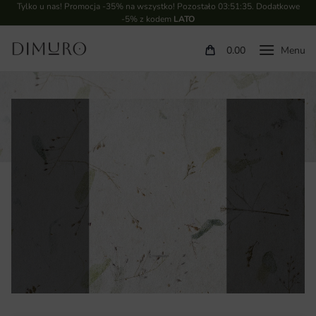
Tylko u nas! Promocja -35% na wszystko! Pozostało
03:51:35
. Dodatkowe
-5% z kodem
LATO
0.00