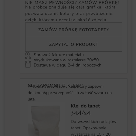
NIE MASZ PEWNOŚCI? ZAMÓW PRÓBKĘ!
Na próbce znajduje się cała grafika, która
pozwala ocenić kolory oraz przybliżenie,
dzięki któremu ocenisz jakość zdjęcia.
ZAMÓW PRÓBKĘ FOTOTAPETY
ZAPYTAJ O PRODUKT
Sprawdź fakturę materiału
Wydrukowana w rozmiarze 30x50
Dostawa w ciągu 2-4 dni roboczych
NIE ZAPOMNIJ O KLEJU!
Wybierz sprawdzony klej, który zapewni
doskonałą przyczepność i trwałość wzoru na
lata.
Klej do tapet
34zł/szt
Do wszystkich rodzajów
tapet. Opakowanie
wystarcza na 15 - 20