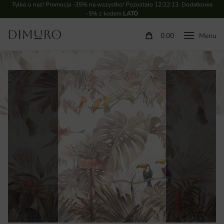
Tylko u nas! Promocja -35% na wszystko! Pozostało
12:22:12
. Dodatkowe
-5% z kodem
LATO
0.00