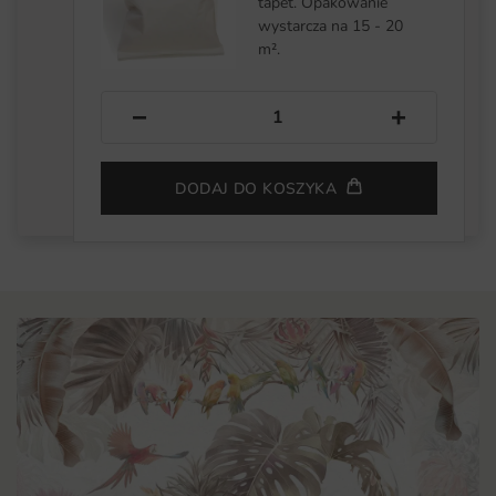
tapet. Opakowanie
wystarcza na 15 - 20
m².
−
+
DODAJ DO KOSZYKA