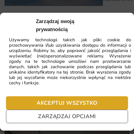
specjalistów. Wystarczy kilka kroków, aby cieszyć się
nową, zachwycającą dekoracją w swoim wnętrzu.
Fototapeta Widok Sferyczny
Zarządzaj swoją
Dlaczego warto wybrać tę fototapetę
prywatnością
Egzotyczny motyw, który ożywi każde wnętrze.
41.93
zł
64.51
zł
Używamy technologii takich jak pliki cookie do
Najniższa cena z 30 dni:
41.93
zł
Wysokiej jakości materiały gwarantujące trwałość i
przechowywania i/lub uzyskiwania dostępu do informacji o
urządzeniu. Robimy to, aby poprawić jakość przeglądania i
estetykę.
wyświetlać (nie)spersonalizowane reklamy. Wyrażenie
ZOBACZ WSZYSTKIE
zgody na te technologie umożliwi nam przetwarzanie
Ekologiczny druk, bezpieczny dla zdrowia.
danych, takich jak zachowanie podczas przeglądania lub
unikalne identyfikatory na tej stronie. Brak wyrażenia zgody
Łatwy montaż, dostępność w różnych wymiarach.
lub jej wycofanie może niekorzystnie wpłynąć na niektóre
cechy i funkcje.
Najczęściej zadawane pytania
Pomagamy i doradzamy przy każdym zakupie. Ale jeżeli
AKCEPTUJ WSZYSTKO
nie chcesz czekać – sprawdź najczęściej zadawane pytania.
ZARZĄDZAJ OPCJAMI