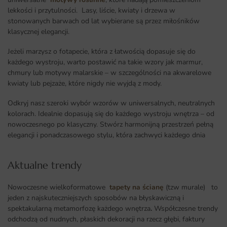
lekkości i przytulności. Lasy, liście, kwiaty i drzewa w
stonowanych barwach od lat wybierane są przez miłośników
klasycznej elegancji.
Jeżeli marzysz o fotapecie, która z łatwością dopasuje się do
każdego wystroju, warto postawić na takie wzory jak marmur,
chmury lub motywy malarskie – w szczególności na akwarelowe
kwiaty lub pejzaże, które nigdy nie wyjdą z mody.
Odkryj nasz szeroki wybór wzorów w uniwersalnych, neutralnych
kolorach. Idealnie dopasują się do każdego wystroju wnętrza – od
nowoczesnego po klasyczny. Stwórz harmonijną przestrzeń pełną
elegancji i ponadczasowego stylu, która zachwyci każdego dnia
Aktualne trendy​
Nowoczesne wielkoformatowe
tapety na ścianę
(tzw murale) to
jeden z najskuteczniejszych sposobów na błyskawiczną i
spektakularną metamorfozę każdego wnętrza
.
Współczesne trendy
odchodzą od nudnych, płaskich dekoracji na rzecz głębi, faktury