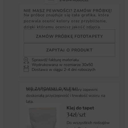
2-4 DNI ROBOCZE
NIE MASZ PEWNOŚCI? ZAMÓW PRÓBKĘ!
Na próbce znajduje się cała grafika, która
pozwala ocenić kolory oraz przybliżenie,
dzięki któremu ocenisz jakość zdjęcia.
ZAMÓW PRÓBKĘ FOTOTAPETY
ZAPYTAJ O PRODUKT
Sprawdź fakturę materiału
Wydrukowana w rozmiarze 30x50
Dostawa w ciągu 2-4 dni roboczych
NIE ZAPOMNIJ O KLEJU!
Wybierz sprawdzony klej, który zapewni
doskonałą przyczepność i trwałość wzoru na
lata.
Klej do tapet
34zł/szt
Do wszystkich rodzajów