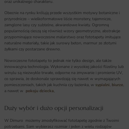
oraz unikalnego charakteru.
Obecnie na rynku królują przede wszystkim motywy botaniczne i
przyrodnicze – wielkoformatowe liście monstery, tajemnicze,
zamglone lasy czy subtelne, akwarelowe kwiaty. Ogromną
popularnością cieszą się również wzory geometryczne, abstrakcje
przypominające nowoczesne malarstwo oraz fototapety imitujące
naturalne materiały, takie jak surowy beton, marmur ze złotymi
żyłkami czy postarzane drewno.
Nowoczesne fototapety to jednak nie tylko design, ale także
innowacyjna technologia. Wykonane z wysokiej jakości flizeliny lub
winylu są niezwykle trwałe, odporne na zmywanie i promienie UV,
co sprawia, że doskonale sprawdzają się nawet w wymagających
pomieszczeniach, takich jak kuchnia czy łazienka, w
sypialni
,
biurze
,
a nawet w
pokoju dziecka
,
Duży wybór i dużo opcji personalizacji ​
W Dimuro możemy zmodyfikować fototapetę zgodnie z Twoimi
potrzebami. Sam wybierasz rozmiar i jeden z wielu rodzajów