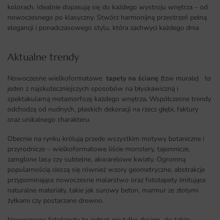
kolorach. Idealnie dopasują się do każdego wystroju wnętrza – od
nowoczesnego po klasyczny. Stwórz harmonijną przestrzeń pełną
elegancji i ponadczasowego stylu, która zachwyci każdego dnia
Aktualne trendy​
Nowoczesne wielkoformatowe
tapety na ścianę
(tzw murale) to
jeden z najskuteczniejszych sposobów na błyskawiczną i
spektakularną metamorfozę każdego wnętrza
.
Współczesne trendy
odchodzą od nudnych, płaskich dekoracji na rzecz głębi, faktury
oraz unikalnego charakteru.
Obecnie na rynku królują przede wszystkim motywy botaniczne i
przyrodnicze – wielkoformatowe liście monstery, tajemnicze,
zamglone lasy czy subtelne, akwarelowe kwiaty. Ogromną
popularnością cieszą się również wzory geometryczne, abstrakcje
przypominające nowoczesne malarstwo oraz fototapety imitujące
naturalne materiały, takie jak surowy beton, marmur ze złotymi
żyłkami czy postarzane drewno.
Nowoczesne fototapety to jednak nie tylko design, ale także