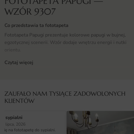
FOTOTAPETA PAPUGI —
WZÓR 9307
Co przedstawia ta fototapeta
Fototapeta Papugi prezentuje kolorowe papugi w bujnej,
egzotycznej scenerii. Wzór dodaje wnętrzu energii i nutki
orientu.
Czytaj więcej
Całość została zaprojektowana z myślą o nowoczesnych
wnętrzach, w których liczy się charakter i indywidualny
styl. Wzór dobrze sprawdza się zarówno na całej ścianie,
jak i w roli ozdobnego panelu nad meblem.
ZAUFAŁO NAM TYSIĄCE ZADOWOLONYCH
Gdzie sprawdzi się fototapeta papugi
KLIENTÓW
Aranżacja salonu zyska dzięki tej fototapecie wyjątkową
osobowość. Wzór dobrze działa zarówno w stylu
o sypialni
skandynawskim, jak i nowoczesnym czy boho. Sprawdź
25 lipca, 2026
ię na fototapetę do sypialni.
więcej propozycji w tej kategorii
i porównaj różne style.