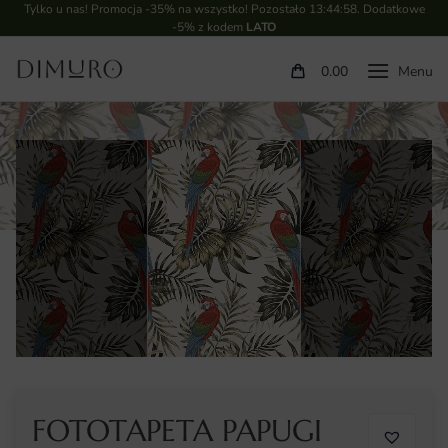
Tylko u nas! Promocja -35% na wszystko! Pozostało
13:44:57
. Dodatkowe
-5% z kodem
LATO
0.00
FOTOTAPETA PAPUGI