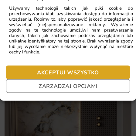
Używamy technologii takich jak pliki cookie do
unikalny wzór wyróżniający Twoje wnętrze spośród innych
przechowywania i/lub uzyskiwania dostępu do informacji o
urządzeniu. Robimy to, aby poprawić jakość przeglądania i
odporna na zarysowania i lekkie przetarcia powłoka
Najczęściej zadawane pytania
wyświetlać (nie)spersonalizowane reklamy. Wyrażenie
zgody na te technologie umożliwi nam przetwarzanie
kolory wierne projektowi nawet po latach użytkowania
Pomagamy i doradzamy przy każdym zakupie. Ale jeżeli
danych, takich jak zachowanie podczas przeglądania lub
unikalne identyfikatory na tej stronie. Brak wyrażenia zgody
nie chcesz czekać – sprawdź najczęściej zadawane pytania.
szybka realizacja oraz bezpieczne, sztywne opakowanie
lub jej wycofanie może niekorzystnie wpłynąć na niektóre
cechy i funkcje.
AKCEPTUJ WSZYSTKO
ZARZĄDZAJ OPCJAMI