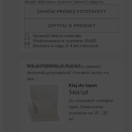
dzięki któremu ocenisz jakość zdjęcia.
ZAMÓW PRÓBKĘ FOTOTAPETY
ZAPYTAJ O PRODUKT
Sprawdź fakturę materiału
Wydrukowana w rozmiarze 30x50
Dostawa w ciągu 2-4 dni roboczych
NIE ZAPOMNIJ O KLEJU!
Wybierz sprawdzony klej, który zapewni
doskonałą przyczepność i trwałość wzoru na
lata.
Klej do tapet
34zł/szt
Do wszystkich rodzajów
tapet. Opakowanie
wystarcza na 15 - 20
m².