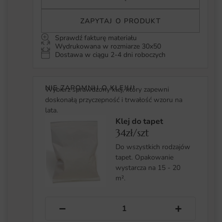
ZAPYTAJ O PRODUKT
Sprawdź fakturę materiału
Wydrukowana w rozmiarze 30x50
Dostawa w ciągu 2-4 dni roboczych
NIE ZAPOMNIJ O KLEJU!
Wybierz sprawdzony klej, który zapewni
doskonałą przyczepność i trwałość wzoru na
lata.
Klej do tapet
34zł/szt
Do wszystkich rodzajów
tapet. Opakowanie
wystarcza na 15 - 20
m².
−
+