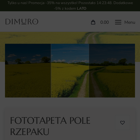
Tylko u nas! Promocja -35% na wszystko! Pozostało
14:23:48
. Dodatkowe
-5% z kodem
LATO
0.00
FOTOTAPETA POLE
RZEPAKU