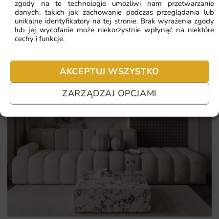
zgody na te technologie umożliwi nam przetwarzanie
do każdej ściany.
danych, takich jak zachowanie podczas przeglądania lub
unikalne identyfikatory na tej stronie. Brak wyrażenia zgody
Ekologiczne tusze i certyfikowane materiały bezpieczne
lub jej wycofanie może niekorzystnie wpłynąć na niektóre
cechy i funkcje.
dla domowników oraz alergików.
Szybka wysyłka i prosty montaż dzięki czytelnej instrukcji
dołączonej do zamówienia.
AKCEPTUJ WSZYSTKO
ZARZĄDZAJ OPCJAMI