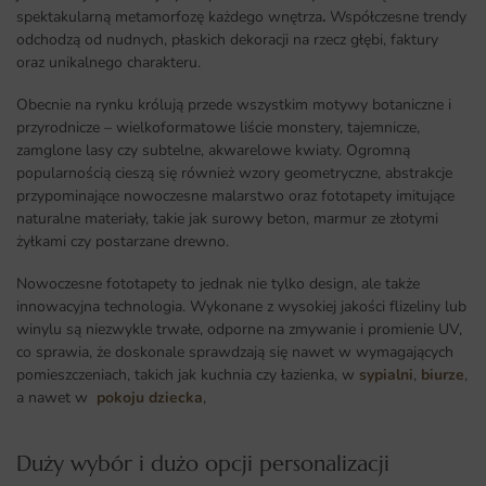
spektakularną metamorfozę każdego wnętrza
.
Współczesne trendy
odchodzą od nudnych, płaskich dekoracji na rzecz głębi, faktury
oraz unikalnego charakteru.
Obecnie na rynku królują przede wszystkim motywy botaniczne i
przyrodnicze – wielkoformatowe liście monstery, tajemnicze,
zamglone lasy czy subtelne, akwarelowe kwiaty. Ogromną
popularnością cieszą się również wzory geometryczne, abstrakcje
przypominające nowoczesne malarstwo oraz fototapety imitujące
naturalne materiały, takie jak surowy beton, marmur ze złotymi
żyłkami czy postarzane drewno.
Nowoczesne fototapety to jednak nie tylko design, ale także
innowacyjna technologia. Wykonane z wysokiej jakości flizeliny lub
winylu są niezwykle trwałe, odporne na zmywanie i promienie UV,
co sprawia, że doskonale sprawdzają się nawet w wymagających
pomieszczeniach, takich jak kuchnia czy łazienka, w
sypialni
,
biurze
,
a nawet w
pokoju dziecka
,
Duży wybór i dużo opcji personalizacji ​