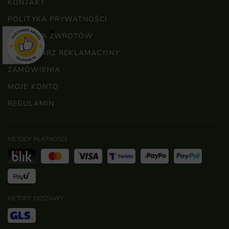
KONTAKT
POLITYKA PRYWATNOŚCI
×
POLITYKA ZWROTÓW
FORMULARZ REKLAMACYJNY
ZAMÓWIENIA
MOJE KONTO
REGULAMIN
METODY PŁATNOŚCI
METODY DOSTAWY