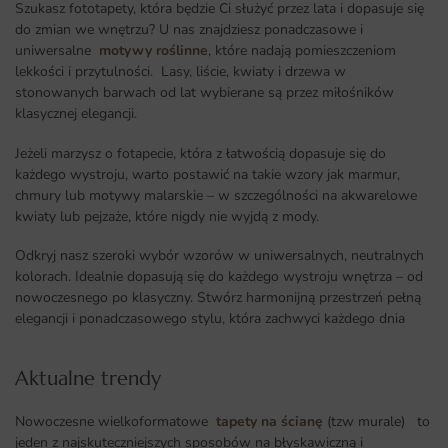
Szukasz fototapety, która będzie Ci służyć przez lata i dopasuje się
do zmian we wnętrzu? U nas znajdziesz ponadczasowe i
uniwersalne
motywy roślinne
, które nadają pomieszczeniom
lekkości i przytulności. Lasy, liście, kwiaty i drzewa w
stonowanych barwach od lat wybierane są przez miłośników
klasycznej elegancji.
Jeżeli marzysz o fotapecie, która z łatwością dopasuje się do
każdego wystroju, warto postawić na takie wzory jak marmur,
chmury lub motywy malarskie – w szczególności na akwarelowe
kwiaty lub pejzaże, które nigdy nie wyjdą z mody.
Odkryj nasz szeroki wybór wzorów w uniwersalnych, neutralnych
kolorach. Idealnie dopasują się do każdego wystroju wnętrza – od
nowoczesnego po klasyczny. Stwórz harmonijną przestrzeń pełną
elegancji i ponadczasowego stylu, która zachwyci każdego dnia
Aktualne trendy​
Nowoczesne wielkoformatowe
tapety na ścianę
(tzw murale) to
jeden z najskuteczniejszych sposobów na błyskawiczną i