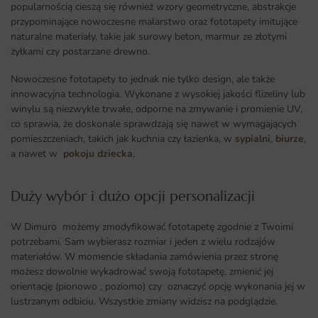
popularnością cieszą się również wzory geometryczne, abstrakcje
przypominające nowoczesne malarstwo oraz fototapety imitujące
naturalne materiały, takie jak surowy beton, marmur ze złotymi
żyłkami czy postarzane drewno.
Nowoczesne fototapety to jednak nie tylko design, ale także
innowacyjna technologia. Wykonane z wysokiej jakości flizeliny lub
winylu są niezwykle trwałe, odporne na zmywanie i promienie UV,
co sprawia, że doskonale sprawdzają się nawet w wymagających
pomieszczeniach, takich jak kuchnia czy łazienka, w
sypialni
,
biurze
,
a nawet w
pokoju dziecka
,
Duży wybór i dużo opcji personalizacji ​
W Dimuro możemy zmodyfikować fototapetę zgodnie z Twoimi
potrzebami. Sam wybierasz rozmiar i jeden z wielu rodzajów
materiałów. W momencie składania zamówienia przez stronę
możesz dowolnie wykadrować swoją fototapetę, zmienić jej
orientację (pionowo , poziomo) czy oznaczyć opcję wykonania jej w
lustrzanym odbiciu. Wszystkie zmiany widzisz na podglądzie.