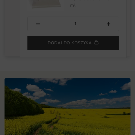
m².
−
+
DODAJ DO KOSZYKA