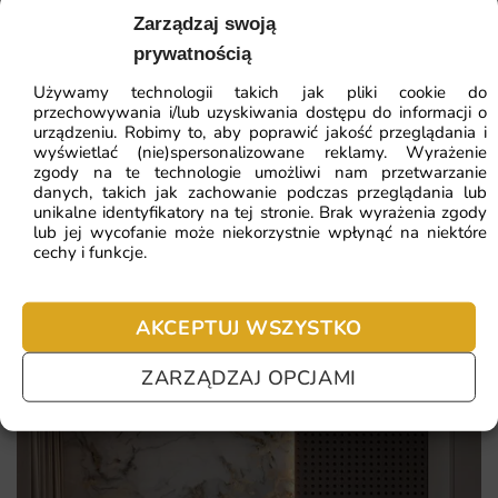
41.93
zł
64.51
zł
Zarządzaj swoją
Decydując się na ten wzór otrzymujesz dekorację łączącą
Najniższa cena z 30 dni:
41.93
zł
prywatnością
walory estetyczne z trwałością. To rozwiązanie, które
przemienia zwykłą ścianę w wyjątkowy akcent aranżacyjny
Używamy technologii takich jak pliki cookie do
ZOBACZ WSZYSTKIE
przechowywania i/lub uzyskiwania dostępu do informacji o
pełen klimatu.
urządzeniu. Robimy to, aby poprawić jakość przeglądania i
wyświetlać (nie)spersonalizowane reklamy. Wyrażenie
Unikalny motyw pełne rzepaku podkreślający
zgody na te technologie umożliwi nam przetwarzanie
danych, takich jak zachowanie podczas przeglądania lub
indywidualny styl wnętrza i jego nastrój.
Najczęściej zadawane pytania
unikalne identyfikatory na tej stronie. Brak wyrażenia zgody
lub jej wycofanie może niekorzystnie wpłynąć na niektóre
Realizacja na wymiar z gwarancją idealnego dopasowania
Pomagamy i doradzamy przy każdym zakupie. Ale jeżeli
cechy i funkcje.
do każdej ściany.
nie chcesz czekać – sprawdź najczęściej zadawane pytania.
Ekologiczne tusze i certyfikowane materiały bezpieczne
AKCEPTUJ WSZYSTKO
dla domowników oraz alergików.
Szybka wysyłka i prosty montaż dzięki czytelnej instrukcji
ZARZĄDZAJ OPCJAMI
dołączonej do zamówienia.