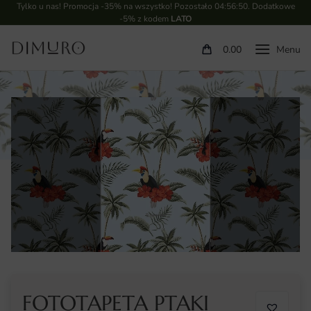
Tylko u nas! Promocja -35% na wszystko! Pozostało
04:56:50
. Dodatkowe
-5% z kodem
LATO
0.00
FOTOTAPETA PTAKI