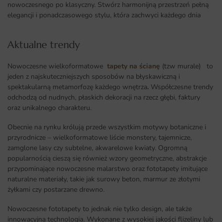
nowoczesnego po klasyczny. Stwórz harmonijną przestrzeń pełną
elegancji i ponadczasowego stylu, która zachwyci każdego dnia
Aktualne trendy​
Nowoczesne wielkoformatowe
tapety na ścianę
(tzw murale) to
jeden z najskuteczniejszych sposobów na błyskawiczną i
spektakularną metamorfozę każdego wnętrza
.
Współczesne trendy
odchodzą od nudnych, płaskich dekoracji na rzecz głębi, faktury
oraz unikalnego charakteru.
Obecnie na rynku królują przede wszystkim motywy botaniczne i
przyrodnicze – wielkoformatowe liście monstery, tajemnicze,
zamglone lasy czy subtelne, akwarelowe kwiaty. Ogromną
popularnością cieszą się również wzory geometryczne, abstrakcje
przypominające nowoczesne malarstwo oraz fototapety imitujące
naturalne materiały, takie jak surowy beton, marmur ze złotymi
żyłkami czy postarzane drewno.
Nowoczesne fototapety to jednak nie tylko design, ale także
innowacyjna technologia. Wykonane z wysokiej jakości flizeliny lub