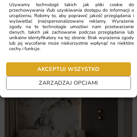
Najważniejsze atuty tej fototapety to:
Używamy technologii takich jak pliki cookie do
przechowywania i/lub uzyskiwania dostępu do informacji o
Najczęściej zadawane pytania
urządzeniu. Robimy to, aby poprawić jakość przeglądania i
wyjątkowa, niedostępna w sieciówkach kompozycja
wyświetlać (nie)spersonalizowane reklamy. Wyrażenie
motywu
zgody na te technologie umożliwi nam przetwarzanie
Pomagamy i doradzamy przy każdym zakupie. Ale jeżeli
danych, takich jak zachowanie podczas przeglądania lub
wysoka rozdzielczość druku gwarantująca ostre detale
nie chcesz czekać – sprawdź najczęściej zadawane pytania.
unikalne identyfikatory na tej stronie. Brak wyrażenia zgody
lub jej wycofanie może niekorzystnie wpłynąć na niektóre
matowa, niełapiąca refleksów powierzchnia
cechy i funkcje.
możliwość zamówienia idealnie dopasowanego rozmiaru
AKCEPTUJ WSZYSTKO
ZARZĄDZAJ OPCJAMI