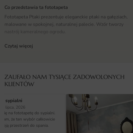
Co przedstawia ta fototapeta
Fototapeta Ptaki prezentuje eleganckie ptaki na gałęziach,
malowane w spokojnej, naturalnej palecie. Wzór tworzy
nastrój kameralnego ogrodu.
Całość została zaprojektowana z myślą o nowoczesnych
Czytaj więcej
wnętrzach, w których liczy się charakter i indywidualny
styl. Wzór dobrze sprawdza się zarówno na całej ścianie,
jak i w roli ozdobnego panelu nad meblem.
ZAUFAŁO NAM TYSIĄCE ZADOWOLONYCH
Gdzie sprawdzi się fototapeta ptaki
KLIENTÓW
Ta kompozycja świetnie odnajdzie się w salonu, gdzie
pełni rolę głównego akcentu dekoracyjnego. Dobrze
o sypialni
współgra z jasnymi meblami, drewnianymi dodatkami oraz
25 lipca, 2026
tekstyliami w naturalnych odcieniach. Sprawdź
więcej
ię na fototapetę do sypialni.
ałam, że ten wybór całkowicie
propozycji w tej kategorii
i porównaj różne style.
moją przestrzeń do spania.