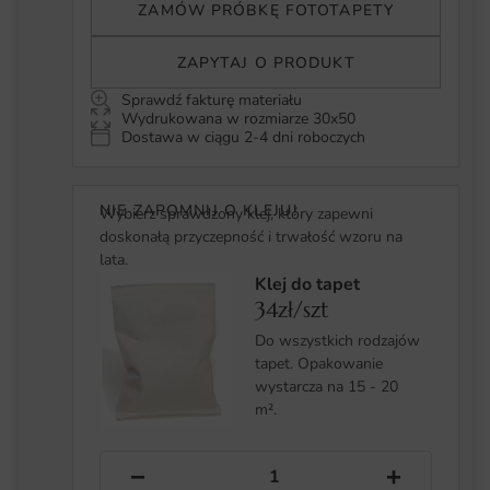
ZAMÓW PRÓBKĘ FOTOTAPETY
ZAPYTAJ O PRODUKT
Sprawdź fakturę materiału
Wydrukowana w rozmiarze 30x50
Dostawa w ciągu 2-4 dni roboczych
NIE ZAPOMNIJ O KLEJU!
Wybierz sprawdzony klej, który zapewni
doskonałą przyczepność i trwałość wzoru na
lata.
Klej do tapet
34zł/szt
Do wszystkich rodzajów
tapet. Opakowanie
wystarcza na 15 - 20
m².
−
+