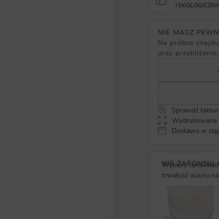
I EKOLOGICZN
NIE MASZ PEW
Na próbce znajduj
oraz przybliżenie
Sprawdź faktur
Wydrukowana w
Dostawa w ciąg
NIE ZAPOMNIJ 
Wybierz sprawdzon
trwałość wzoru na 