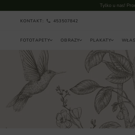
Tylko u nas! Pr
KONTAKT:
453507842
FOTOTAPETY
OBRAZY
PLAKATY
WŁAS