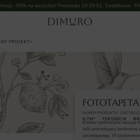
omocja -35% na wszystko! Pozostało
10:29:00
. Dodatkowe -5
NY PROJEKT
FOTOTAPETA
NUMER PRODUKTU: 125778112
0.7M²
70X100CM
BR
Kreator kadrowania ukazuje t
Jeśli potrzebujesz konkretną 
sprzedającego. W przeciwnym 