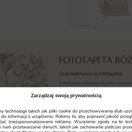
FOTOTAPETA RÓ
Co przedstawia ta fototapeta
Fototapeta Różowe Kolibry rozkwit
płatków, które tworzą scenerię wyc
Zarządzaj swoją prywatnością
Płatki, słupki i delikatne łodygi z
 technologii takich jak pliki cookie do przechowywania i/lub uzy
niemal trójwymiarowe wrażenie. T
 do informacji o urządzeniu. Robimy to, aby poprawić jakość przegl
zwraca uwagę i nadaje wnętrzu ind
lać (nie)spersonalizowane reklamy. Wyrażenie zgody na te tec
nowoczesnych, jak i klasycznych ara
i nam przetwarzanie danych, takich jak zachowanie podczas prze