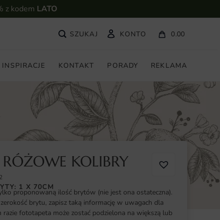
% z kodem
LATO
KONTO
0.00
INSPIRACJE
KONTAKT
PORADY
REKLAMA
 RÓŻOWE KOLIBRY
2
YTY: 1 X 70CM
ylko proponowaną ilość brytów (nie jest ona ostateczna).
szerokość brytu, zapisz taką informację w uwagach dla
razie fototapeta może zostać podzielona na większą lub