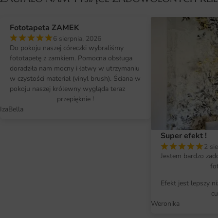
Fototapeta ZAMEK
6 sierpnia, 2026
Do pokoju naszej córeczki wybraliśmy
fototapetę z zamkiem. Pomocna obsługa
doradziła nam mocny i łatwy w utrzymaniu
w czystości materiał (vinyl brush). Ściana w
pokoju naszej królewny wygląda teraz
przepięknie !
IzaBella
Super efekt !
2 si
Jestem bardzo zad
fo
Efekt jest lepszy n
cu
Weronika