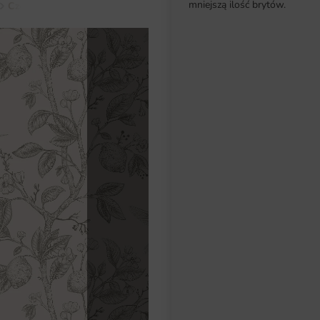
mniejszą ilość brytów.
Czerń
Fototapeta Różowe Kolibry