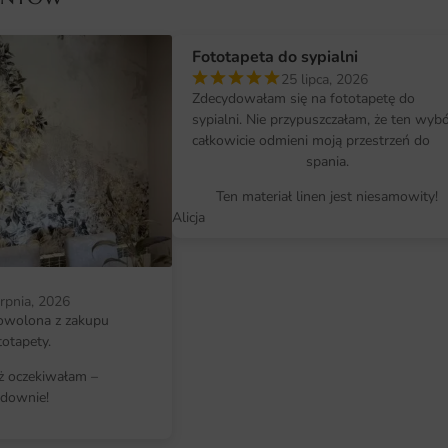
Wymiary na miarę i łatwy montaż
Fototapeta do sypialni
Każda fototapeta przygotowywana 
25 lipca, 2026
wysokość ściany, a my dopasujem
Zdecydowałam się na fototapetę do
sypialni. Nie przypuszczałam, że ten wyb
Pasy łączą się tak, że łączenia są
całkowicie odmieni moją przestrzeń do
jeden, ciągły obraz na całej ściani
spania.
które po raz pierwszy stykają się 
Ten materiał linen jest niesamowity!
Alicja
Dlaczego warto wybrać tę fotota
Decyzja o zamówieniu fototapety R
estetykę z trwałością na wiele lat
erpnia, 2026
produkcji na wymiar sprawia, że de
owolona z zakupu
totapety.
Bogata, kwiatowa kompozycja, któ
iż oczekiwałam –
Soczyste, naturalne kolory płatków 
downie!
Romantyczny i elegancki charakter