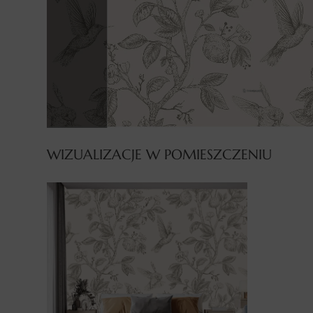
WIZUALIZACJE W POMIESZCZENIU