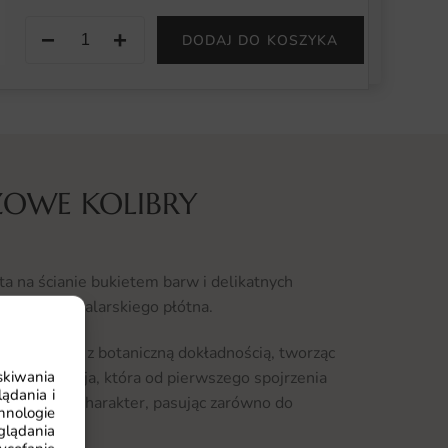
−
+
DODAJ DO KOSZYKA
ŻOWE KOLIBRY
a na ścianie bukietem barw i delikatnych
iętą jak z malarskiego płótna.
ostały oddane z botaniczną dokładnością, tworząc
skiwania
o kompozycja, która od pierwszego spojrzenia
ądania i
ywidualny charakter, pasując zarówno do
hnologie
nżacji.
glądania