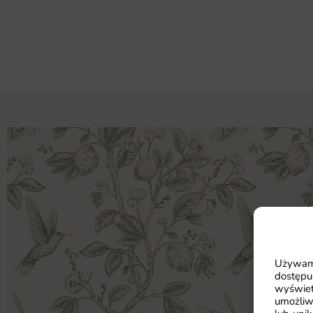
Używamy
dostępu
wyświet
umożliw