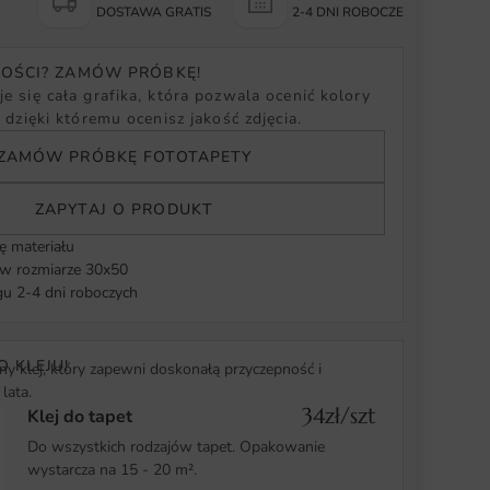
Y
DOSTAWA GRATIS
2-4 DNI ROBOCZE
NOŚCI? ZAMÓW PRÓBKĘ!
e się cała grafika, która pozwala ocenić kolory
, dzięki któremu ocenisz jakość zdjęcia.
ZAMÓW PRÓBKĘ FOTOTAPETY
ZAPYTAJ O PRODUKT
ę materiału
 rozmiarze 30x50
u 2-4 dni roboczych
O KLEJU!
y klej, który zapewni doskonałą przyczepność i
lata.
34zł/szt
Klej do tapet
Do wszystkich rodzajów tapet. Opakowanie
wystarcza na 15 - 20 m².