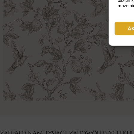
lub unik
może nie
A
ZAUFAŁO NAM TYSIĄCE ZADOWOLONYCH KL